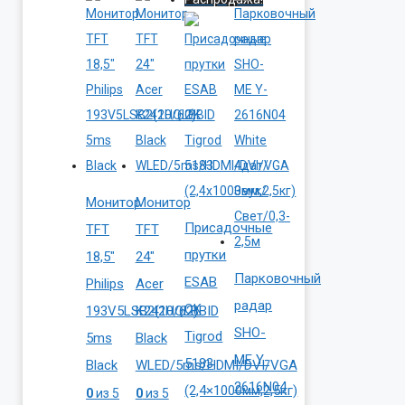
Монитор
Монитор
Присадочные
TFT
TFT
прутки
18,5″
24″
Парковочный
ESAB
Philips
Acer
радар
OK
193V5LSB2(10/62)
K242HQLBBID
SHO-
Tigrod
5ms
Black
ME Y-
5183
Black
WLED/5ms/HDMI/DVI/VGA
2616N04
(2,4×1000мм,2,5кг)
0
из 5
0
из 5