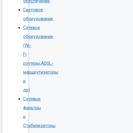
обеспечение
Световое
оборудование
Сетевое
оборудование
(Wi-
Fi
роутеры,ADSL-
маршрутизаторы
и
др)
Сетевые
фильтры
и
Стабилизаторы