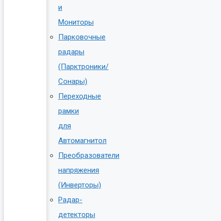
и
Мониторы
Парковочные
радары
(Парктроники/
Сонары)
Переходные
рамки
для
Автомагнитол
Преобразователи
напряжения
(Инверторы)
Радар-
детекторы