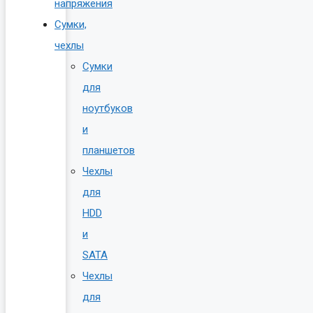
напряжения
Сумки,
чехлы
Сумки
для
ноутбуков
и
планшетов
Чехлы
для
HDD
и
SATA
Чехлы
для