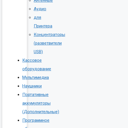
Антенные
Аудио
для
Принтера
Концентраторы
(разветвители
USB)
Кассовое
оборудование
Мультимедиа
Наушники
Портативные
аккумуляторы
(Дополнительные)
Программное