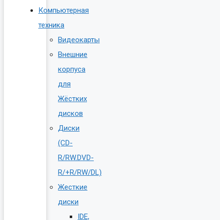
Компьютерная
техника
Видеокарты
Внешние
корпуса
для
Жёстких
дисков
Диски
(CD-
R/RW.DVD-
R/+R/RW/DL)
Жесткие
диски
IDE,