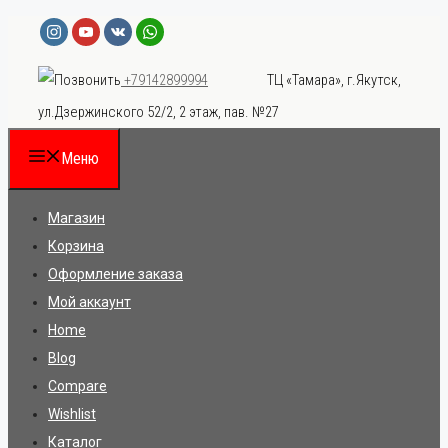
Перейти
к
ТЦ «Тамара», г.Якутск,
+79142899994
содержимому
ул.Дзержинского 52/2, 2 этаж, пав. №27
Меню
Магазин
Корзина
Оформление заказа
Мой аккаунт
Home
Blog
Compare
Wishlist
Каталог