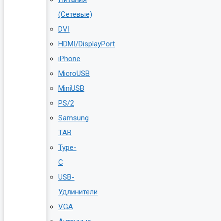
(Сетевые)
DVI
HDMI/DisplayPort
iPhone
MicroUSB
MiniUSB
PS/2
Samsung
TAB
Type-
C
USB-
Удлинители
VGA