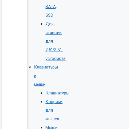
SATA,
SSD
Док-
станции
для
2,5″/3,5″-
устройств
Клавиатуры
и
мыши
Клавиатуры
Коврики
для
мышек
Мыши