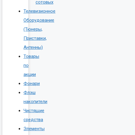
сотовых
Телевизионное
Оборудование
(Тюнеры,
Приставки,
Антенны)
Товары
по
акции
Фонари
Флэш
накопители
Чистящие
средства
Элементы