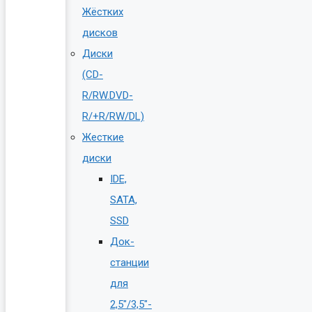
Жёстких
дисков
Диски
(CD-
R/RW.DVD-
R/+R/RW/DL)
Жесткие
диски
IDE,
SATA,
SSD
Док-
станции
для
2,5″/3,5″-