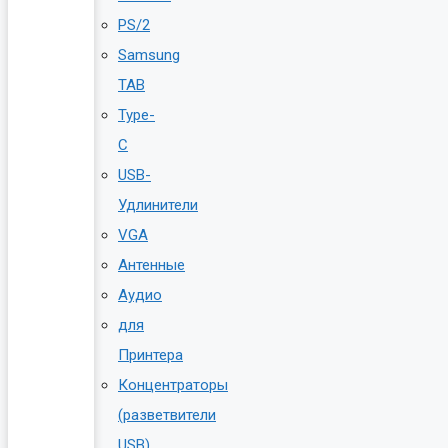
PS/2
Samsung
TAB
Type-
C
USB-
Удлинители
VGA
Антенные
Аудио
для
Принтера
Концентраторы
(разветвители
USB)