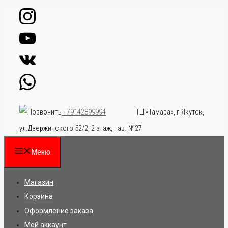
Перейти
к
содержимому
ТЦ «Тамара», г.Якутск,
+79142899994
ул.Дзержинского 52/2, 2 этаж, пав. №27
Меню
Магазин
Корзина
Оформление заказа
Мой аккаунт