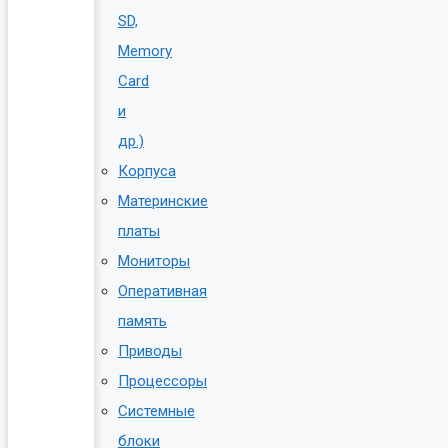
SD,
Memory
Card
и
др.)
Корпуса
Материнские
платы
Мониторы
Оперативная
память
Приводы
Процессоры
Системные
блоки