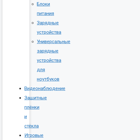
Блоки
питания
Зарядные
устройства
Универсальные
зарядные
устройства
для
ноутбуков
Видеонаблюдение
Защитные
плёнки
и
стёкла
Игровые