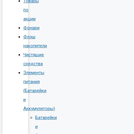
Товары
по
акции
Фонари
Флэш
накопители
Чистящие
средства
Элементы
питания
(Батарейки
и
Аккумуляторы)
Батарейки
и