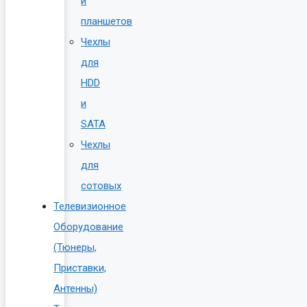
и
планшетов
Чехлы
для
HDD
и
SATA
Чехлы
для
сотовых
Телевизионное
Оборудование
(Тюнеры,
Приставки,
Антенны)