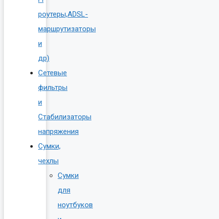
роутеры,ADSL-
маршрутизаторы
и
др)
Сетевые
фильтры
и
Стабилизаторы
напряжения
Сумки,
чехлы
Сумки
для
ноутбуков