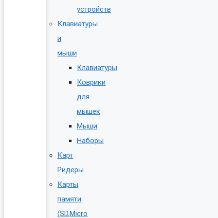
устройств
Клавиатуры
и
мыши
Клавиатуры
Коврики
для
мышек
Мыши
Наборы
Карт
Ридеры
Карты
памяти
(SD,Micro