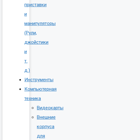
приставки
и
манипуляторы
(Рули,
джойстики
и
т.
д.)
Инструменты
Компьютерная
техника
Видеокарты
Внешние
корпуса
для