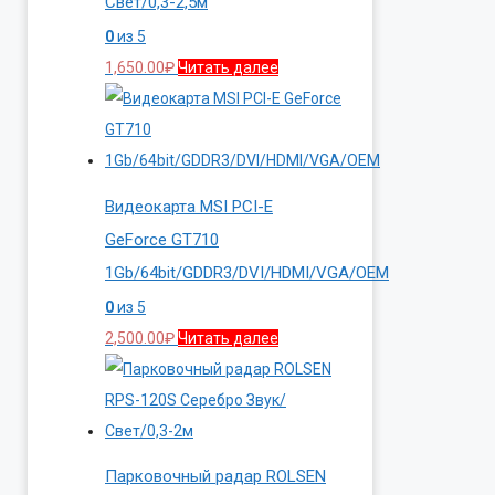
Свет/0,3-2,5м
0
из 5
1,650.00
₽
Читать далее
Видеокарта MSI PCI-E
GeForce GT710
1Gb/64bit/GDDR3/DVI/HDMI/VGA/OEM
0
из 5
2,500.00
₽
Читать далее
Парковочный радар ROLSEN