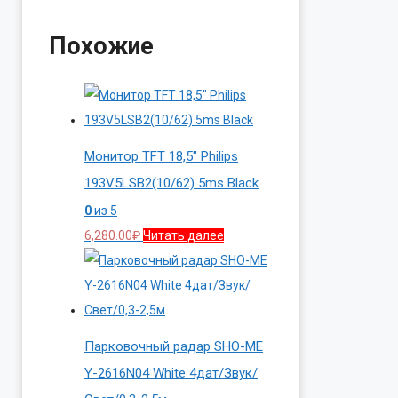
Похожие
Монитор TFT 18,5″ Philips
193V5LSB2(10/62) 5ms Black
0
из 5
6,280.00
₽
Читать далее
Парковочный радар SHO-ME
Y-2616N04 White 4дат/Звук/