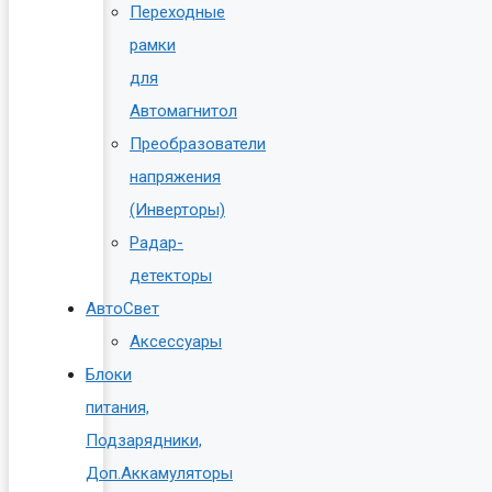
Переходные
рамки
для
Автомагнитол
Преобразователи
напряжения
(Инверторы)
Радар-
детекторы
АвтоСвет
Аксессуары
Блоки
питания,
Подзарядники,
Доп.Аккамуляторы