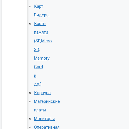
Карт
Ридеры
Карты
памяти
(SD,Micro
SD,
Memory
Card
и
др.)
Корпуса
Материнские
платы
Мониторы
Оперативная