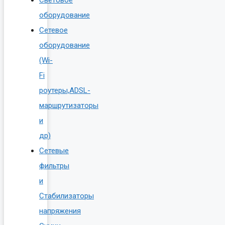
оборудование
Сетевое
оборудование
(Wi-
Fi
роутеры,ADSL-
маршрутизаторы
и
др)
Сетевые
фильтры
и
Стабилизаторы
напряжения