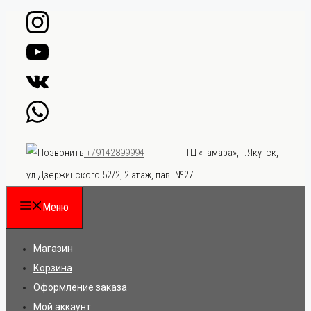
Перейти
к
содержимому
ТЦ «Тамара», г.Якутск,
+79142899994
ул.Дзержинского 52/2, 2 этаж, пав. №27
Меню
Магазин
Корзина
Оформление заказа
Мой аккаунт