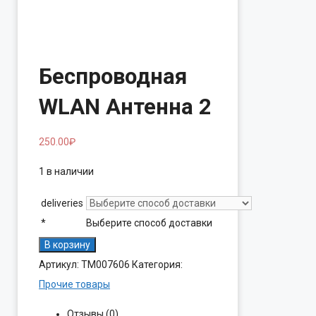
Беспроводная
WLAN Антенна 2
250.00
₽
1 в наличии
deliveries
*
Выберите способ доставки
Количество
В корзину
товара
Артикул:
ТМ007606
Категория:
Беспроводная
Прочие товары
WLAN
Отзывы (0)