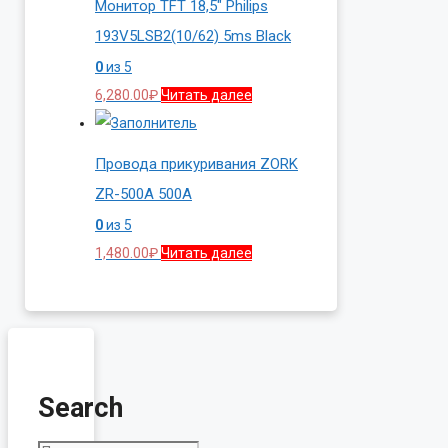
Монитор TFT 18,5″ Philips
193V5LSB2(10/62) 5ms Black
0
из 5
6,280.00
₽
Читать далее
Провода прикуривания ZORK
ZR-500A 500A
0
из 5
1,480.00
₽
Читать далее
Search