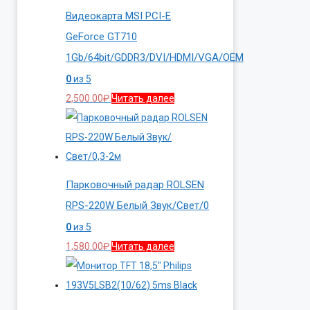
Видеокарта MSI PCI-E
GeForce GT710
1Gb/64bit/GDDR3/DVI/HDMI/VGA/OEM
0
из 5
2,500.00
₽
Читать далее
Парковочный радар ROLSEN
RPS-220W Белый Звук/Свет/0
0
из 5
1,580.00
₽
Читать далее