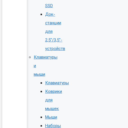
SSD
Док-
станции
для
2,5″/3,5″-
устройств
Клавиатуры
и
мыши
Клавиатуры
Коврики
для
мышек
Мыши
Наборы