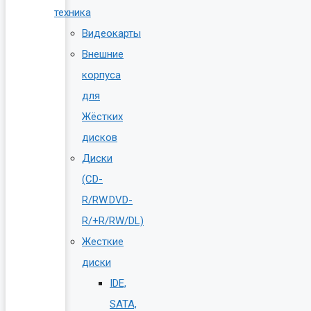
техника
Видеокарты
Внешние
корпуса
для
Жёстких
дисков
Диски
(CD-
R/RW.DVD-
R/+R/RW/DL)
Жесткие
диски
IDE,
SATA,