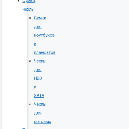
Сумки,
чехлы
Сумки
для
ноутбуков
и
планшетов
Чехлы
для
HDD
и
SATA
Чехлы
для
сотовых