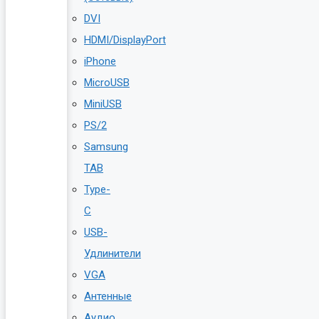
DVI
HDMI/DisplayPort
iPhone
MicroUSB
MiniUSB
PS/2
Samsung
TAB
Type-
C
USB-
Удлинители
VGA
Антенные
Аудио