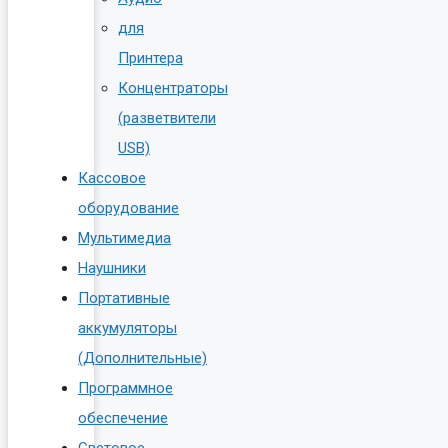
для
Принтера
Концентраторы
(разветвители
USB)
Кассовое
оборудование
Мультимедиа
Наушники
Портативные
аккумуляторы
(Дополнительные)
Программное
обеспечение
Световое