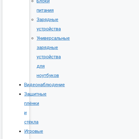
Блоки
питания
Зарядные
устройства
Универсальные
зарядные
устройства
для
ноутбуков
Видеонаблюдение
Защитные
плёнки
и
стёкла
Игровые