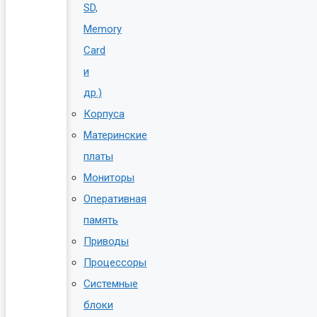
SD,
Memory
Card
и
др.)
Корпуса
Материнские
платы
Мониторы
Оперативная
память
Приводы
Процессоры
Системные
блоки