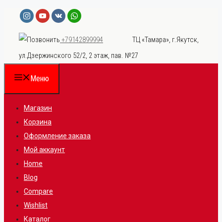
Перейти
к
ТЦ «Тамара», г.Якутск,
+79142899994
содержимому
ул.Дзержинского 52/2, 2 этаж, пав. №27
Меню
Магазин
Корзина
Оформление заказа
Мой аккаунт
Home
Blog
Compare
Wishlist
Каталог