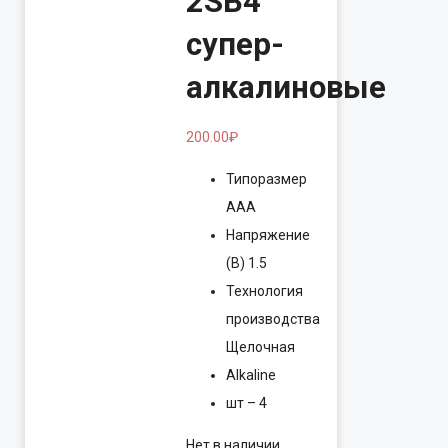
2SB4
супер-
алкалиновые
200.00
₽
Типоразмер
AAA
Напряжение
(В) 1.5
Технология
производства
Щелочная
Alkaline
шт – 4
Нет в наличии