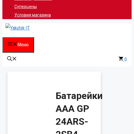
Суперцены
Условия магазина
Меню
0
Батарейки
AAA GP
24ARS-