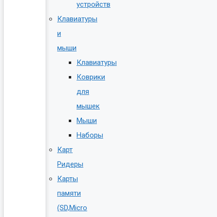
устройств
Клавиатуры
и
мыши
Клавиатуры
Коврики
для
мышек
Мыши
Наборы
Карт
Ридеры
Карты
памяти
(SD,Micro