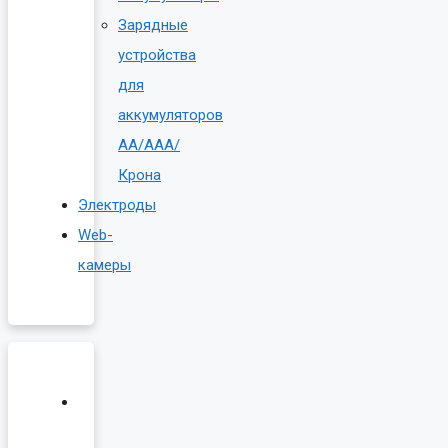
Зарядные
устройства
для
аккумуляторов
AA/AAA/
Крона
Электроды
Web-
камеры