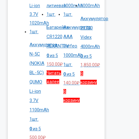
Аккумулятор
Батарейка
Аккумулятор
21700
CR1220
AAA
Videx
Аккумулятор
REXANT3V
Perfeo
4000mAh
N-5C
1000mAh
0
из 5
0
из 5
(NOKIA
150.00
₽
1шт.
1,850.00
₽
BL-5C)
Читать
В
0
из 5
QUMO
далее
корзину
140.00
₽
Li-ion
В
3.7V
корзину
1100mAh
1шт.
0
из 5
500.00
₽