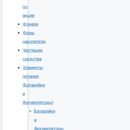
по
акции
Фонари
Флэш
накопители
Чистящие
средства
Элементы
питания
(Батарейки
и
Аккумуляторы)
Батарейки
и
Аккумуляторы