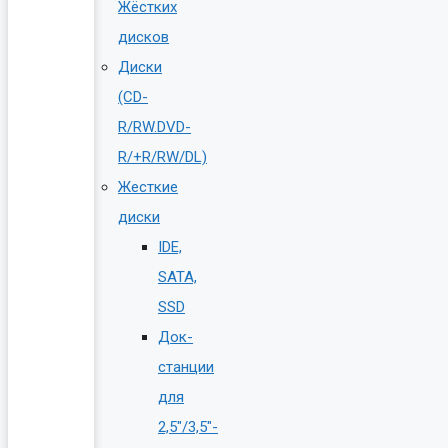
Жёстких
дисков
Диски
(CD-
R/RW.DVD-
R/+R/RW/DL)
Жесткие
диски
IDE,
SATA,
SSD
Док-
станции
для
2,5″/3,5″-