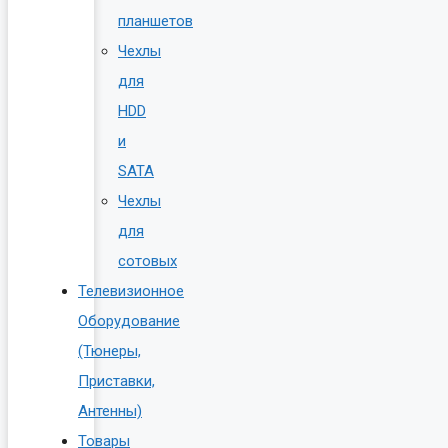
планшетов
Чехлы
для
HDD
и
SATA
Чехлы
для
сотовых
Телевизионное
Оборудование
(Тюнеры,
Приставки,
Антенны)
Товары