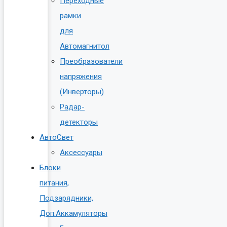
Переходные
рамки
для
Автомагнитол
Преобразователи
напряжения
(Инверторы)
Радар-
детекторы
АвтоСвет
Аксессуары
Блоки
питания,
Подзарядники,
Доп.Аккамуляторы