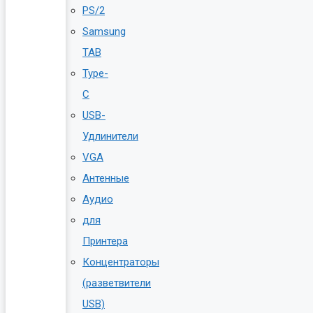
PS/2
Samsung
TAB
Type-
C
USB-
Удлинители
VGA
Антенные
Аудио
для
Принтера
Концентраторы
(разветвители
USB)