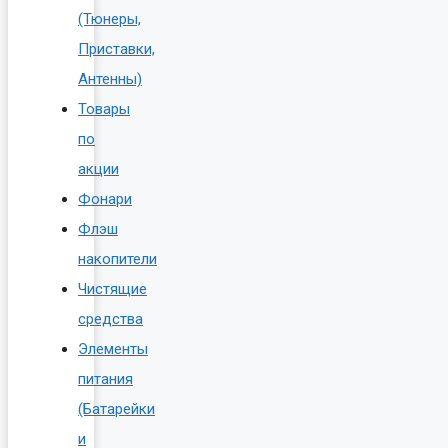
(Тюнеры,
Приставки,
Антенны)
Товары
по
акции
Фонари
Флэш
накопители
Чистящие
средства
Элементы
питания
(Батарейки
и