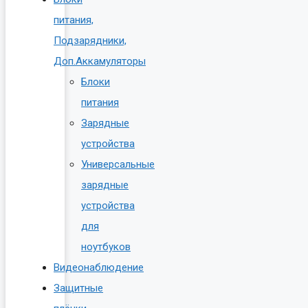
питания,
Подзарядники,
Доп.Аккамуляторы
Блоки
питания
Зарядные
устройства
Универсальные
зарядные
устройства
для
ноутбуков
Видеонаблюдение
Защитные