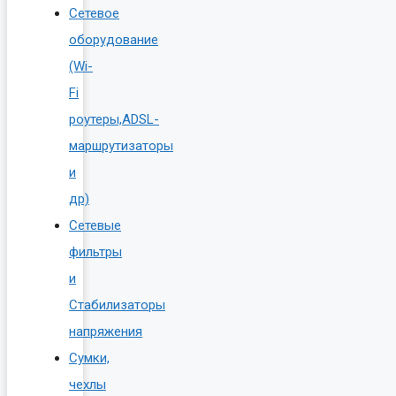
Сетевое
оборудование
(Wi-
Fi
роутеры,ADSL-
маршрутизаторы
и
др)
Сетевые
фильтры
и
Стабилизаторы
напряжения
Сумки,
чехлы