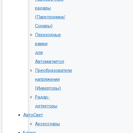
радары
(Парктроники/
Сонары)
Переходные
рамки
для
Автомагнитол
Преобразователи
напряжения
(Инверторы)
Радар-
детекторы
АвтоСвет
Аксессуары
Блоки