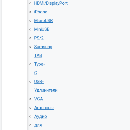
HDMI/DisplayPort
iPhone
MicroUSB
MiniUSB
PS/2
Samsung
TAB
Type-
C
USB-
Удлинители
VGA
Антенные
Аудио
для