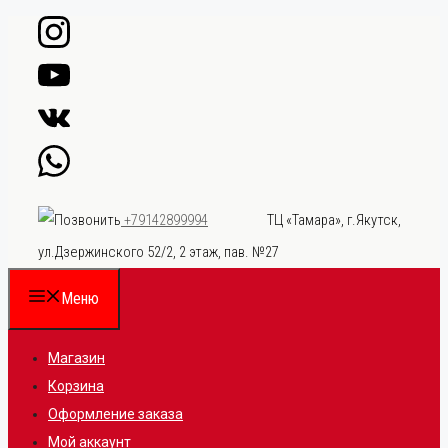
Перейти
к
содержимому
ТЦ «Тамара», г.Якутск,
+79142899994
ул.Дзержинского 52/2, 2 этаж, пав. №27
Меню
Магазин
Корзина
Оформление заказа
Мой аккаунт