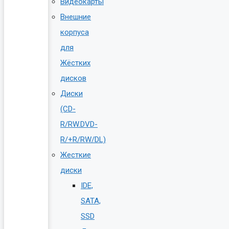
Видеокарты
Внешние
корпуса
для
Жёстких
дисков
Диски
(CD-
R/RW.DVD-
R/+R/RW/DL)
Жесткие
диски
IDE,
SATA,
SSD