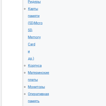
Ридеры
Карты
памяти
(SD,Micro
SD,
Memory
Card
и
др.)
Корпуса
Материнские
платы
Мониторы
Оперативная
память