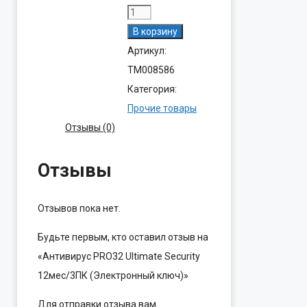
Количество
товара
В корзину
Антивирус
Артикул:
PRO32
ТМ008586
Ultimate
Категория:
Security
Прочие товары
12мес/3ПК
Отзывы (0)
(Электронный
ключ)
Отзывы
Отзывов пока нет.
Будьте первым, кто оставил отзыв на
«Антивирус PRO32 Ultimate Security
12мес/3ПК (Электронный ключ)»
Для отправки отзыва вам