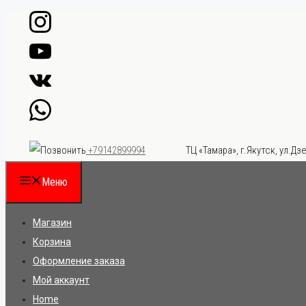
Перейти
к
содержимому
ТЦ «Тамара», г.Якутск, ул.Дзе
+79142899994
Меню
Магазин
Корзина
Оформление заказа
Мой аккаунт
Home