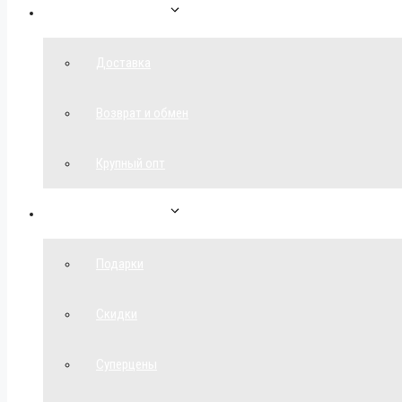
Как сделать заказ
Доставка
Возврат и обмен
Крупный опт
Спецпредложения
Подарки
Скидки
Суперцены