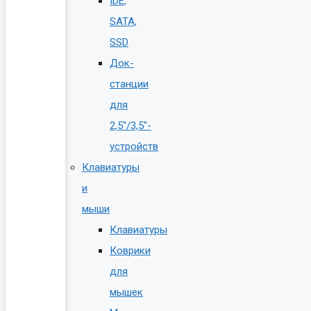
IDE,
SATA,
SSD
Док-
станции
для
2,5″/3,5″-
устройств
Клавиатуры
и
мыши
Клавиатуры
Коврики
для
мышек