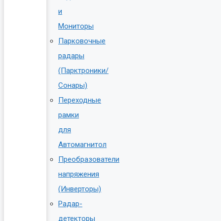
и
Мониторы
Парковочные
радары
(Парктроники/
Сонары)
Переходные
рамки
для
Автомагнитол
Преобразователи
напряжения
(Инверторы)
Радар-
детекторы