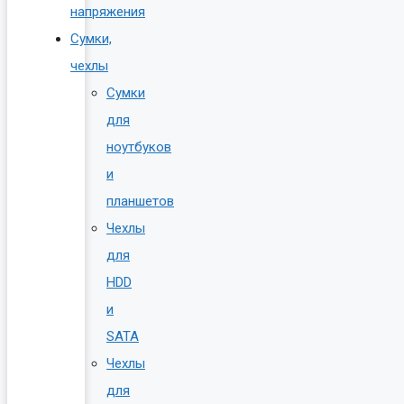
напряжения
Сумки,
чехлы
Сумки
для
ноутбуков
и
планшетов
Чехлы
для
HDD
и
SATA
Чехлы
для