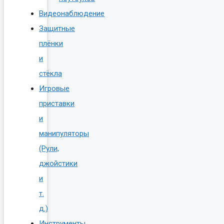
Видеонаблюдение
Защитные
плёнки
и
стёкла
Игровые
приставки
и
манипуляторы
(Рули,
джойстики
и
т.
д.)
Инструменты