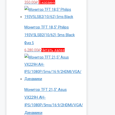
350.00
₽
В корзину
Монитор TFT 18,5″ Philips
193V5LSB2(10/62) 5ms Black
0
из 5
6,280.00
₽
Читать далее
Монитор TFT 21,5″ Asus
VX229H AH-
IPS/1080P/5ms/16:9/2HDMI/VGA/
Динамики