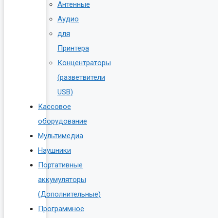
Антенные
Аудио
для
Принтера
Концентраторы
(разветвители
USB)
Кассовое
оборудование
Мультимедиа
Наушники
Портативные
аккумуляторы
(Дополнительные)
Программное