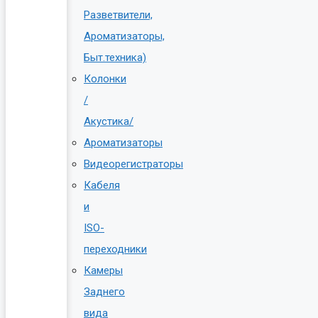
Разветвители,
Ароматизаторы,
Быт.техника)
Колонки
/
Акустика/
Ароматизаторы
Видеорегистраторы
Кабеля
и
ISO-
переходники
Камеры
Заднего
вида