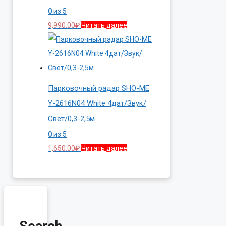
0
из 5
9,990.00
₽
Читать далее
Парковочный радар SHO-ME
Y-2616N04 White 4дат/Звук/
Свет/0,3-2,5м
0
из 5
1,650.00
₽
Читать далее