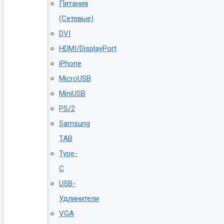
Питания
(Сетевые)
DVI
HDMI/DisplayPort
iPhone
MicroUSB
MiniUSB
PS/2
Samsung
TAB
Type-
C
USB-
Удлинители
VGA