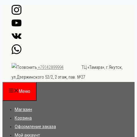
Перейти
к
содержимому
ТЦ «Тамара», г.Якутск,
+79142899994
ул.Дзержинского 52/2, 2 этаж, пав. №27
Меню
Магазин
Корзина
Оформление заказа
Мой аккаунт