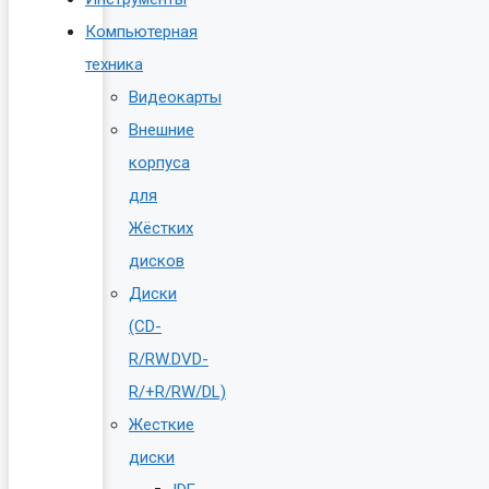
Компьютерная
техника
Видеокарты
Внешние
корпуса
для
Жёстких
дисков
Диски
(CD-
R/RW.DVD-
R/+R/RW/DL)
Жесткие
диски