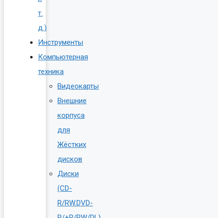
т.
д.)
Инструменты
Компьютерная
техника
Видеокарты
Внешние
корпуса
для
Жёстких
дисков
Диски
(CD-
R/RW.DVD-
R/+R/RW/DL)