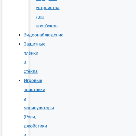
устройства
для
ноутбуков
Видеонаблюдение
Защитные
плёнки
и
стёкла
Игровые
приставки
и
манипуляторы
(Рули,
джойстики
и