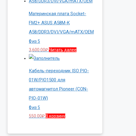
Материнская плата Socket-
FM2+ ASUS A58M-K
A58/DDR3/DVI/VGA/mATX/OEM
0
из 5
3,600.00
₽
Читать далее
Кабель-переходник ISO PIO-
01W/PIO1500 для
автомагнитол Pioneer (CON-
PIO-01W)
0
из 5
550.00
₽
В корзину