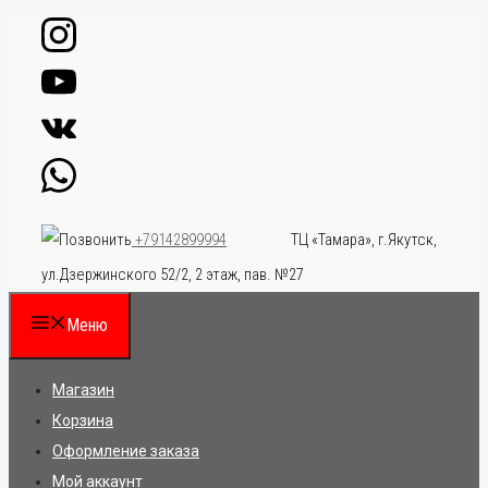
Перейти
к
содержимому
ТЦ «Тамара», г.Якутск,
+79142899994
ул.Дзержинского 52/2, 2 этаж, пав. №27
Меню
Магазин
Корзина
Оформление заказа
Мой аккаунт