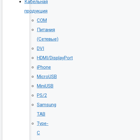
Кабельная
продукция
COM
Питания
(Сетевые)
DVI
HDMI/DisplayPort
iPhone
MicroUSB
MiniUSB
PS/2
Samsung
TAB
Type-
C