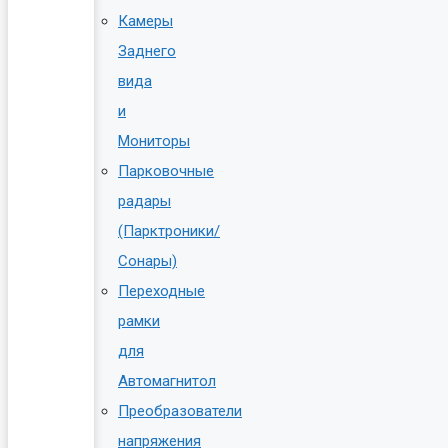
Камеры
Заднего
вида
и
Мониторы
Парковочные
радары
(Парктроники/
Сонары)
Переходные
рамки
для
Автомагнитол
Преобразователи
напряжения