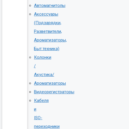
Автомагнитолы
Аксессуары
(Подзарядки,
Разветвители,
Ароматизаторы,
Быт.техника)
Колонки
/
Акустика/
Ароматизаторы
Видеорегистраторы
Кабеля
и
ISO-
переходники