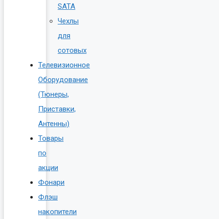
SATA
Чехлы
для
сотовых
Телевизионное
Оборудование
(Тюнеры,
Приставки,
Антенны)
Товары
по
акции
Фонари
Флэш
накопители