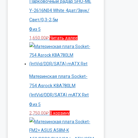
Парковочный радар SHO-ME
Y-2616N04 White 4дат/Звук/
Свет/0,3-2,5м
0
из 5
1,650.00
₽
Читать далее
Материнская плата Socket-
754 Asrock K8A780LM
(IntVid/DDR/SATA) mATX Ret
0
из 5
2,750.00
₽
В корзину