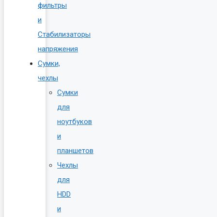
фильтры
и
Стабилизаторы
напряжения
Сумки,
чехлы
Сумки
для
ноутбуков
и
планшетов
Чехлы
для
HDD
и