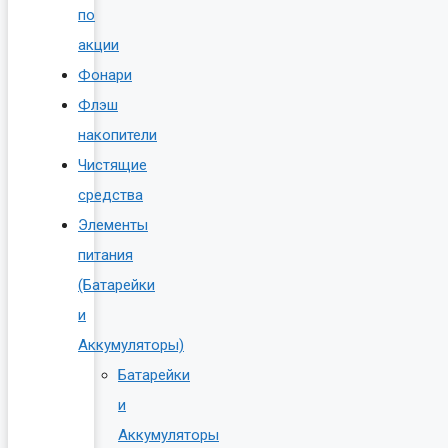
по
акции
Фонари
Флэш
накопители
Чистящие
средства
Элементы
питания
(Батарейки
и
Аккумуляторы)
Батарейки
и
Аккумуляторы