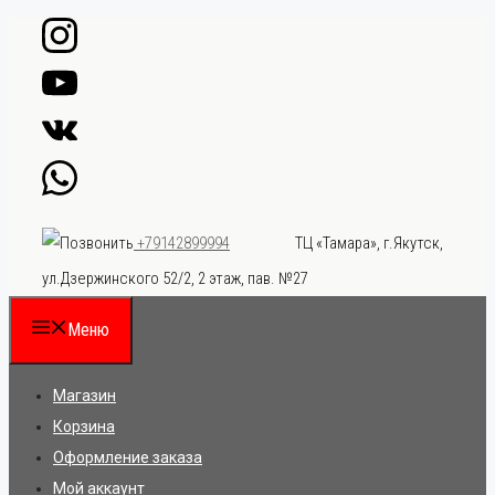
Перейти
к
содержимому
ТЦ «Тамара», г.Якутск,
+79142899994
ул.Дзержинского 52/2, 2 этаж, пав. №27
Меню
Магазин
Корзина
Оформление заказа
Мой аккаунт