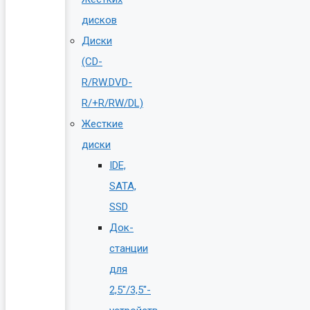
дисков
Диски
(CD-
R/RW.DVD-
R/+R/RW/DL)
Жесткие
диски
IDE,
SATA,
SSD
Док-
станции
для
2,5″/3,5″-