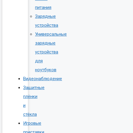
питания
Зарядные
устройства
Универсальные
зарядные
устройства
для
ноутбуков
Видеонаблюдение
Защитные
плёнки
и
стёкла
Игровые
приставки