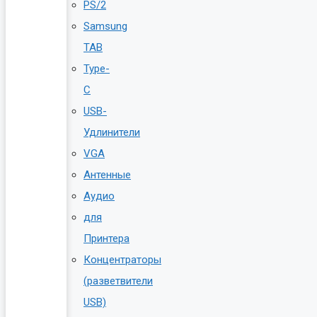
PS/2
Samsung
TAB
Type-
C
USB-
Удлинители
VGA
Антенные
Аудио
для
Принтера
Концентраторы
(разветвители
USB)