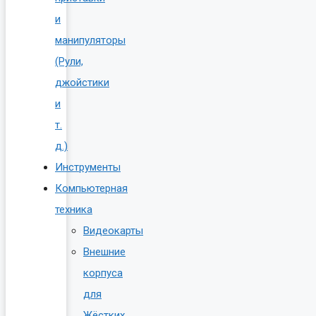
и
манипуляторы
(Рули,
джойстики
и
т.
д.)
Инструменты
Компьютерная
техника
Видеокарты
Внешние
корпуса
для
Жёстких