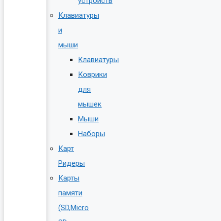
устройств
Клавиатуры
и
мыши
Клавиатуры
Коврики
для
мышек
Мыши
Наборы
Карт
Ридеры
Карты
памяти
(SD,Micro