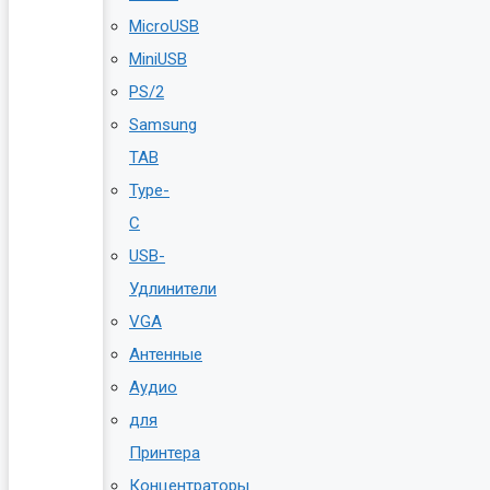
MicroUSB
MiniUSB
PS/2
Samsung
TAB
Type-
C
USB-
Удлинители
VGA
Антенные
Аудио
для
Принтера
Концентраторы