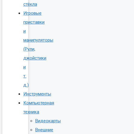
стёкла
Игровые
приставки
и
манипуляторы
(Рули,
джойстики
и
т.
д.)
Инструменты
Компьютерная
техника
Видеокарты
Внешние