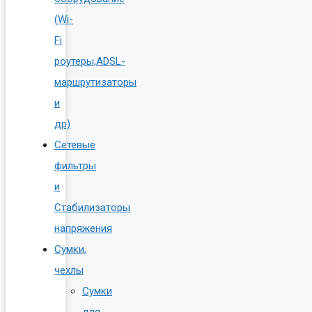
(Wi-
Fi
роутеры,ADSL-
маршрутизаторы
и
др)
Сетевые
фильтры
и
Стабилизаторы
напряжения
Сумки,
чехлы
Сумки