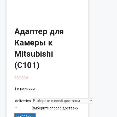
Адаптер для
Камеры к
Mitsubishi
(C101)
950.00
₽
1 в наличии
deliveries
*
Выберите способ доставки
Количество
В корзину