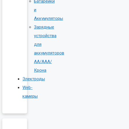
Батарейки
и
Аккумуляторы
Зарядные
устройства
для
аккумуляторов
AA/AAA/
Крона
Электроды
Web-
камеры