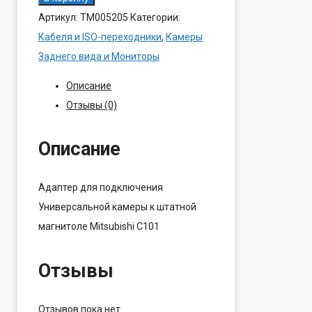
товара
Артикул:
ТМ005205
Категории:
Адаптер
Кабеля и ISO-переходники
,
Камеры
для
Заднего вида и Мониторы
Камеры
Описание
к
Отзывы (0)
Mitsubishi
(C101)
Описание
Адаптер для подключения
Универсальной камеры к штатной
магнитоле Mitsubishi C101
Отзывы
Отзывов пока нет.