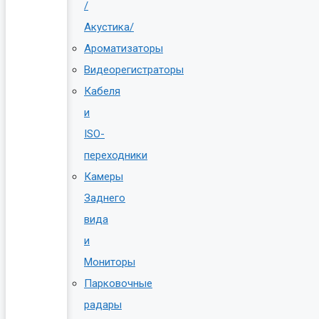
/
Акустика/
Ароматизаторы
Видеорегистраторы
Кабеля
и
ISO-
переходники
Камеры
Заднего
вида
и
Мониторы
Парковочные
радары