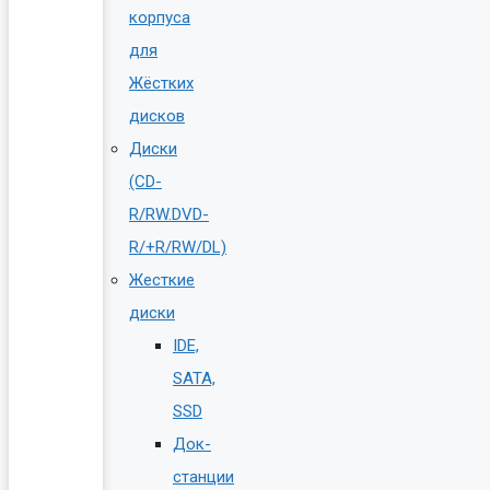
корпуса
для
Жёстких
дисков
Диски
(CD-
R/RW.DVD-
R/+R/RW/DL)
Жесткие
диски
IDE,
SATA,
SSD
Док-
станции