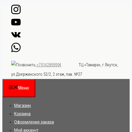
Перейти
к
содержимому
ТЦ «Тамара», г.Якутск,
+79142899994
ул.Дзержинского 52/2, 2 этаж, пав. №27
Меню
Магазин
Корзина
Оформление заказа
Мой аккаунт