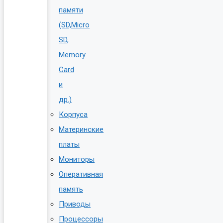
памяти
(SD,Micro
SD,
Memory
Card
и
др.)
Корпуса
Материнские
платы
Мониторы
Оперативная
память
Приводы
Процессоры