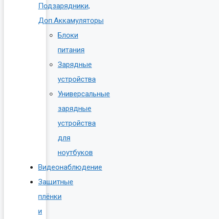
Подзарядники,
Доп.Аккамуляторы
Блоки
питания
Зарядные
устройства
Универсальные
зарядные
устройства
для
ноутбуков
Видеонаблюдение
Защитные
плёнки
и