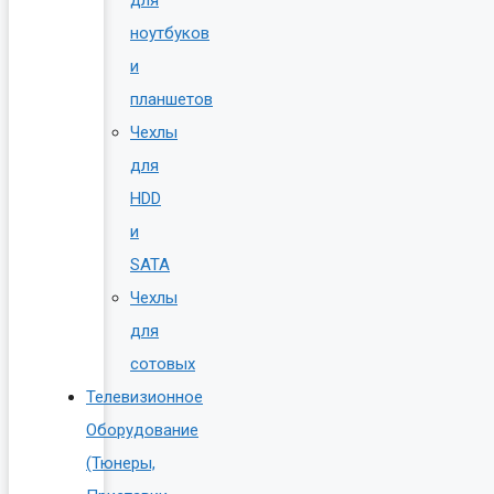
для
ноутбуков
и
планшетов
Чехлы
для
HDD
и
SATA
Чехлы
для
сотовых
Телевизионное
Оборудование
(Тюнеры,