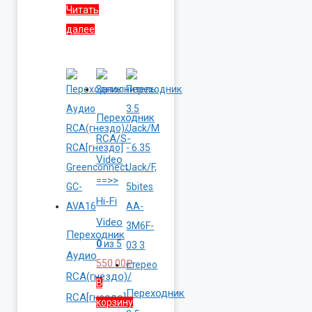
Читать
далее
Переходник
RCA/S-
Video
==>>
Hi-Fi
Video
Переходник
0
из 5
Аудио
550.00
₽
RCA(гнездо)/
В
Переходник
RCA[гнездо]
корзину