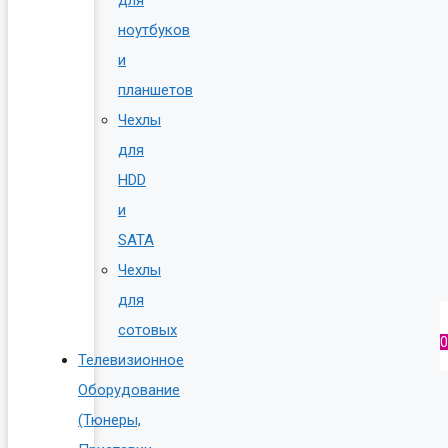
ноутбуков
и
планшетов
Чехлы
для
HDD
и
SATA
Чехлы
для
сотовых
0
Телевизионное
Оборудование
(Тюнеры,