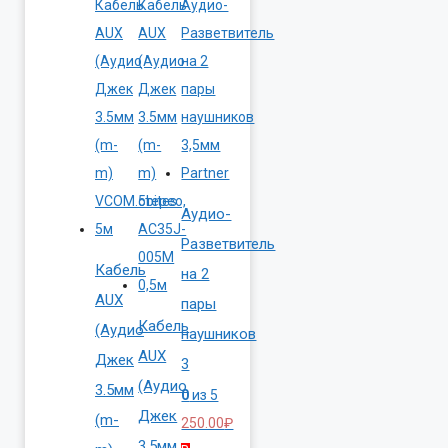
Аудио-
Разветвитель
Кабель
на 2
AUX
пары
Кабель
(Аудио
наушников
AUX
Джек
3
(Аудио
3.5мм
0
из 5
Джек
(m-
250.00
₽
3.5мм