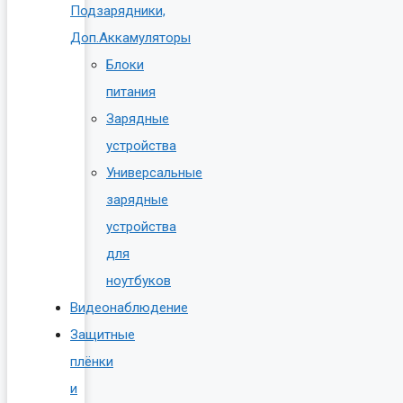
Подзарядники,
Доп.Аккамуляторы
Блоки
питания
Зарядные
устройства
Универсальные
зарядные
устройства
для
ноутбуков
Видеонаблюдение
Защитные
плёнки
и