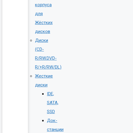
корпуса
для
Жёстких
дисков
Диски
(CD-
R/RW.DVD-
R/+R/RW/DL)
Жесткие
диски
IDE,
SATA,
SSD
Док-
станции