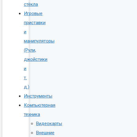
стёкла
Игровые
приставки
и
манипуляторы
(Рули,
джойстики
и
т.
д.)
Инструменты
Компьютерная
техника
Видеокарты
Внешние