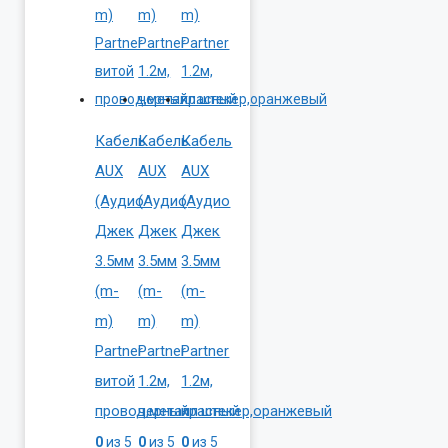
Кабель
Кабель
Кабель
AUX
AUX
AUX
(Аудио
(Аудио
(Аудио
Джек
Джек
Джек
3.5мм
3.5мм
3.5мм
(m-
(m-
(m-
m)
m)
m)
Partner
Partner
Partner
витой
1.2м,
1.2м,
провод,металл.штекер,оранжевый
черный
красный
0
из 5
0
из 5
0
из 5