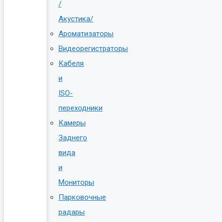
/
Акустика/
Ароматизаторы
Видеорегистраторы
Кабеля
и
ISO-
переходники
Камеры
Заднего
вида
и
Мониторы
Парковочные
радары