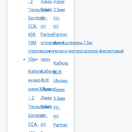
Кабель
Кабель
Кабель
AUX
аудио
AUX
(Аудио
джек3.5мм
(Аудио
Джек
– 2
Джек
3.5мм
“тюльпана”
3.5мм
(m-
Gembird
(m-
m)
CCA-
m)
Partner