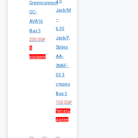
3.5
Greenconnect
Jack/M
GC-
–
AVA16
6.35
0
из 5
Jack/F,
200.00
₽
5bites
В
AA-
корзину
3M6F-
03 3
стерео
0
из 5
150.00
₽
Читать
далее