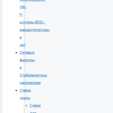
(Wi-
Fi
роутеры,ADSL-
маршрутизаторы
и
др)
Сетевые
фильтры
и
Стабилизаторы
напряжения
Сумки,
чехлы
Сумки
для