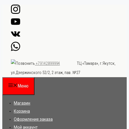
Перейти
к
содержимому
ТЦ «Тамара», г.Якутск,
+79142899994
ул.Дзержинского 52/2, 2 этаж, пав. №27
Меню
Магазин
Корзина
Оформление заказа
Мой аккаунт