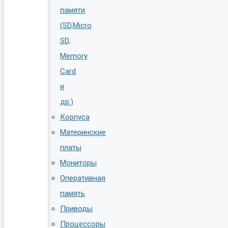
памяти
(SD,Micro
SD,
Memory
Card
и
др.)
Корпуса
Материнские
платы
Мониторы
Оперативная
память
Приводы
Процессоры