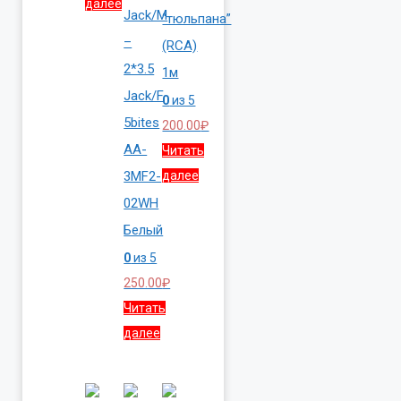
далее
Jack/M
“тюльпана”
–
(RCA)
2*3.5
1м
Jack/F
0
из 5
5bites
200.00
₽
AA-
Читать
3MF2-
далее
02WH
Белый
0
из 5
250.00
₽
Читать
далее