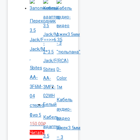
Переходник
3.5
Jack/F==>>6.35
Jack/M
,
5bites
AA-
3F6M-
04
Кабель
стерео
аудио-
0
из 5
Кабель-
видео
150.00
₽
адаптер
джек3.5мм
Читать
3.5
– 3