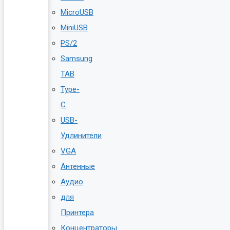
MicroUSB
MiniUSB
PS/2
Samsung
TAB
Type-
C
USB-
Удлинители
VGA
Антенные
Аудио
для
Принтера
Концентраторы