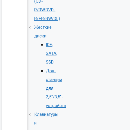
(CD-
R/RW.DVD-
R/+R/RW/DL)
Жесткие
диски
IDE,
SATA,
SSD
Док-
станции
для
2,5″/3,5″-
устройств
Клавиатуры
и