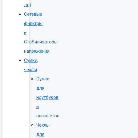
др)
Сетевые
фильтры
и
Стабилизаторы
напряжения
Сумки,
чехлы
Сумки
для
ноутбуков
и
планшетов
Чехлы
для