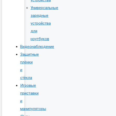
устройства
Универсальные
зарядные
устройства
для
ноутбуков
Видеонаблюдение
Защитные
плёнки
и
стёкла
Игровые
приставки
и
манипуляторы