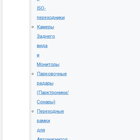
ISO-
переходники
Камеры
Заднего
вида
и
Мониторы
Парковочные
радары
(Парктроники/
Сонары)
Переходные
рамки
для
Автомагнитол