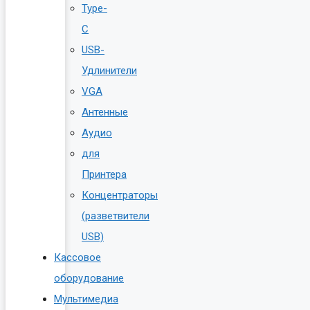
Type-
C
USB-
Удлинители
VGA
Антенные
Аудио
для
Принтера
Концентраторы
(разветвители
USB)
Кассовое
оборудование
Мультимедиа