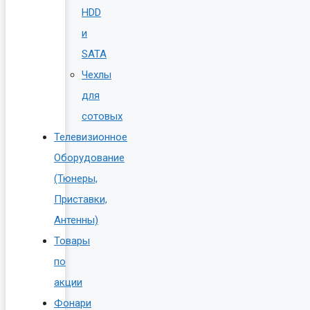
HDD
и
SATA
Чехлы
для
сотовых
Телевизионное
Оборудование
(Тюнеры,
Приставки,
Антенны)
Товары
по
акции
Фонари