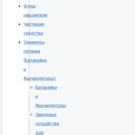
Флэш
накопители
Чистящие
средства
Элементы
питания
(Батарейки
и
Аккумуляторы)
Батарейки
и
Аккумуляторы
Зарядные
устройства
для