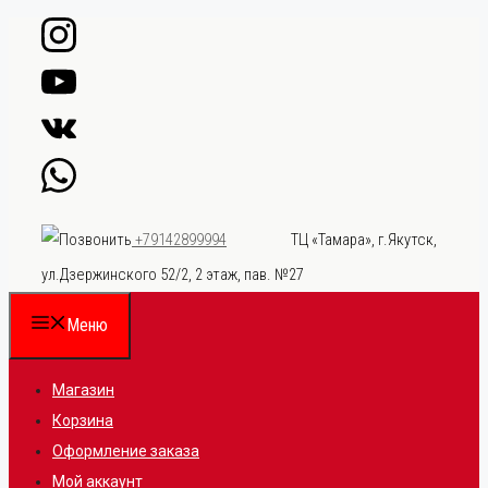
Перейти
к
содержимому
ТЦ «Тамара», г.Якутск,
+79142899994
ул.Дзержинского 52/2, 2 этаж, пав. №27
Меню
Магазин
Корзина
Оформление заказа
Мой аккаунт