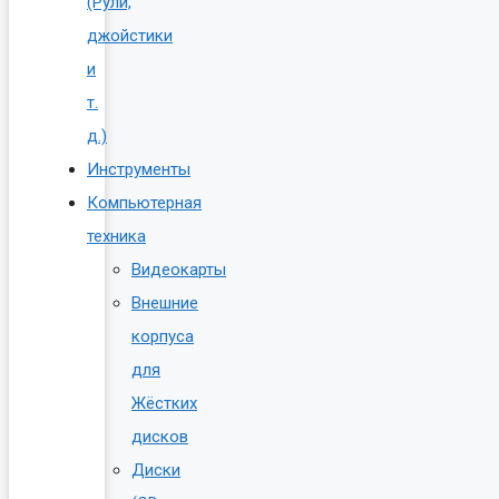
(Рули,
джойстики
и
т.
д.)
Инструменты
Компьютерная
техника
Видеокарты
Внешние
корпуса
для
Жёстких
дисков
Диски