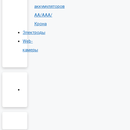
аккумуляторов
AA/AAA/
Крона
Электроды
Web-
камеры