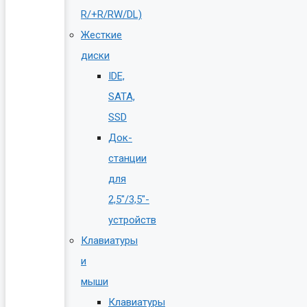
R/+R/RW/DL)
Жесткие
диски
IDE,
SATA,
SSD
Док-
станции
для
2,5″/3,5″-
устройств
Клавиатуры
и
мыши
Клавиатуры