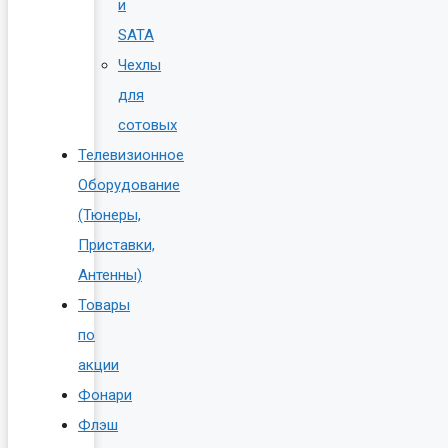
и
SATA
Чехлы
для
сотовых
Телевизионное
Оборудование
(Тюнеры,
Приставки,
Антенны)
Товары
по
акции
Фонари
Флэш