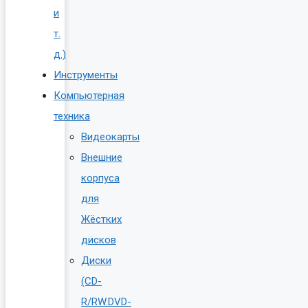
и
т.
д.)
Инструменты
Компьютерная
техника
Видеокарты
Внешние
корпуса
для
Жёстких
дисков
Диски
(CD-
R/RW.DVD-