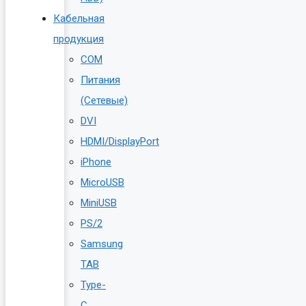
Кабельная
продукция
COM
Питания
(Сетевые)
DVI
HDMI/DisplayPort
iPhone
MicroUSB
MiniUSB
PS/2
Samsung
TAB
Type-
C