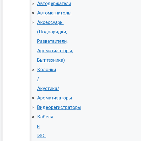
Автодержатели
Автомагнитолы
Аксессуары
(Подзарядки,
Разветвители,
Ароматизаторы,
Быт.техника)
Колонки
/
Акустика/
Ароматизаторы
Видеорегистраторы
Кабеля
и
ISO-