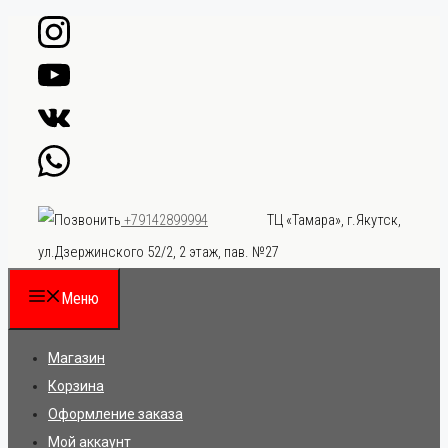
Перейти
к
содержимому
ТЦ «Тамара», г.Якутск,
+79142899994
ул.Дзержинского 52/2, 2 этаж, пав. №27
Меню
Магазин
Корзина
Оформление заказа
Мой аккаунт