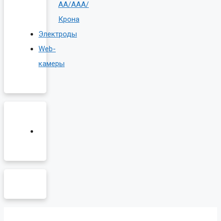
AA/AAA/
Крона
Электроды
Web-
камеры