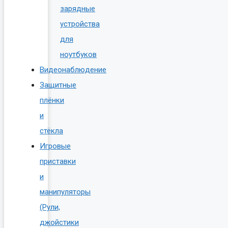
зарядные
устройства
для
ноутбуков
Видеонаблюдение
Защитные
плёнки
и
стёкла
Игровые
приставки
и
манипуляторы
(Рули,
джойстики