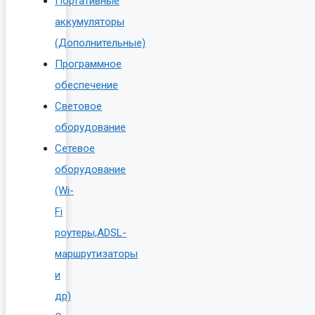
Портативные
аккумуляторы
(Дополнительные)
Программное
обеспечение
Световое
оборудование
Сетевое
оборудование
(Wi-
Fi
роутеры,ADSL-
маршрутизаторы
и
др)