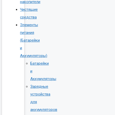
накопители
Чистящие
средства
Элементы
питания
(Батарейки
и
Аккумуляторы)
Батарейки
и
Аккумуляторы
Зарядные
устройства
для
аккумуляторов