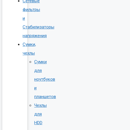
Сетевые
фильтры
и
Стабилизаторы
напряжения
Сумки,
чехлы
Сумки
для
ноутбуков
и
планшетов
Чехлы
для
HDD