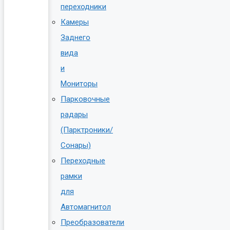
переходники
Камеры
Заднего
вида
и
Мониторы
Парковочные
радары
(Парктроники/
Сонары)
Переходные
рамки
для
Автомагнитол
Преобразователи