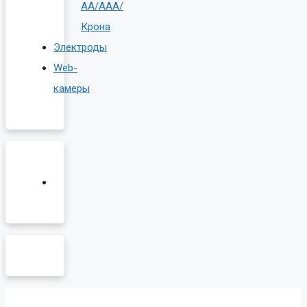
AA/AAA/
Крона
Электроды
Web-
камеры