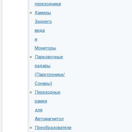
переходники
Камеры
Заднего
вида
и
Мониторы
Парковочные
радары
(Парктроники/
Сонары)
Переходные
рамки
для
Автомагнитол
Преобразователи