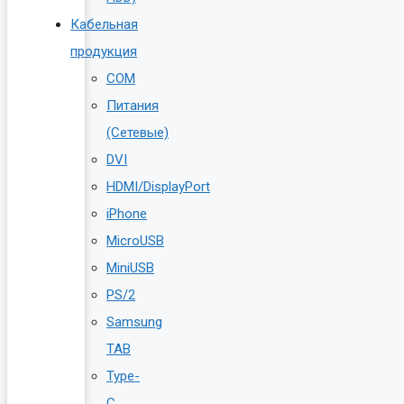
Кабельная
продукция
COM
Питания
(Сетевые)
DVI
HDMI/DisplayPort
iPhone
MicroUSB
MiniUSB
PS/2
Samsung
TAB
Type-
C