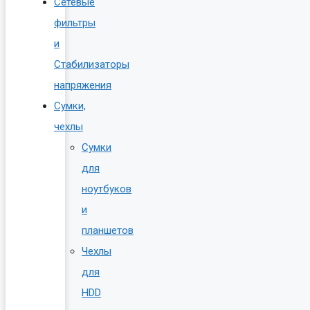
Сетевые
фильтры
и
Стабилизаторы
напряжения
Сумки,
чехлы
Сумки
для
ноутбуков
и
планшетов
Чехлы
для
HDD