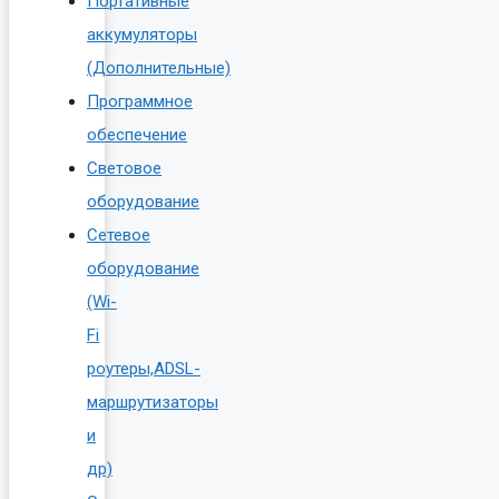
Портативные
аккумуляторы
(Дополнительные)
Программное
обеспечение
Световое
оборудование
Сетевое
оборудование
(Wi-
Fi
роутеры,ADSL-
маршрутизаторы
и
др)