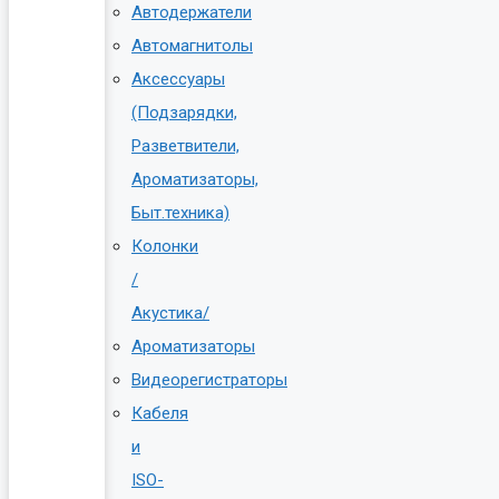
Автодержатели
Автомагнитолы
Аксессуары
(Подзарядки,
Разветвители,
Ароматизаторы,
Быт.техника)
Колонки
/
Акустика/
Ароматизаторы
Видеорегистраторы
Кабеля
и
ISO-