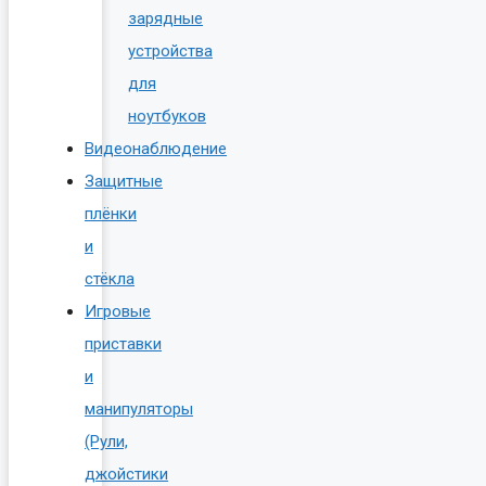
зарядные
устройства
для
ноутбуков
Видеонаблюдение
Защитные
плёнки
и
стёкла
Игровые
приставки
и
манипуляторы
(Рули,
джойстики