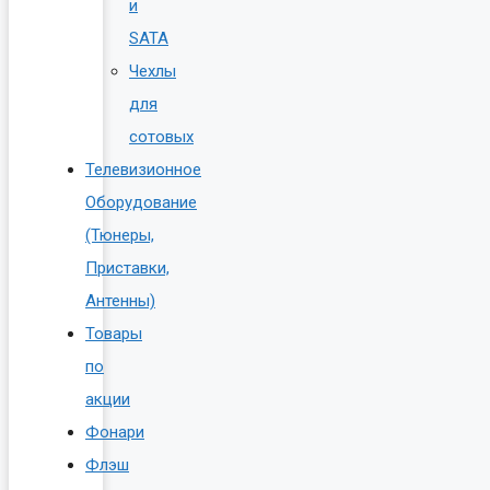
и
SATA
Чехлы
для
сотовых
Телевизионное
Оборудование
(Тюнеры,
Приставки,
Антенны)
Товары
по
акции
Фонари
Флэш