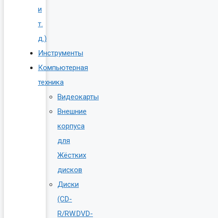
и
т.
д.)
Инструменты
Компьютерная
техника
Видеокарты
Внешние
корпуса
для
Жёстких
дисков
Диски
(CD-
R/RW.DVD-