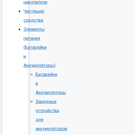
накопители
Чистящие
средства
Элементы
питания
(Батарейки
и
Аккумуляторы)
Батарейки
и
Аккумуляторы
Зарядные
устройства
для
аккумуляторов