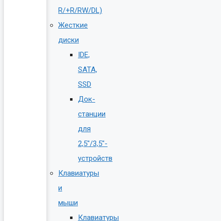
R/+R/RW/DL)
Жесткие
диски
IDE,
SATA,
SSD
Док-
станции
для
2,5″/3,5″-
устройств
Клавиатуры
и
мыши
Клавиатуры