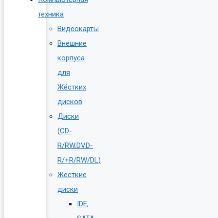
техника
Видеокарты
Внешние
корпуса
для
Жёстких
дисков
Диски
(CD-
R/RW.DVD-
R/+R/RW/DL)
Жесткие
диски
IDE,