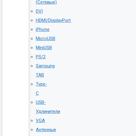
(Сетевые)
DVI
HDMI/DisplayPort
iPhone
MicroUSB
MiniUSB
PS/2
Samsung
TAB
Type-
C
USB-
Удлинители
VGA
Антенные