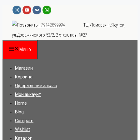
Перейти
к
ТЦ «Тамара», г.Якутск,
+79142899994
содержимому
ул.Дзержинского 52/2, 2 этаж, пав. №27
Меню
Магазин
Корзина
Оформление заказа
Мой аккаунт
Home
Blog
Compare
Wishlist
Каталог