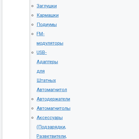
Заглушки
Кармашки
Подиумы
FM-
модуляторы
USB-
Адаптеры
для
Штатных
Автомагнитол
Автодержатели
Автомагнитолы
Аксессуары
(Подзарядки,
Разветвители,