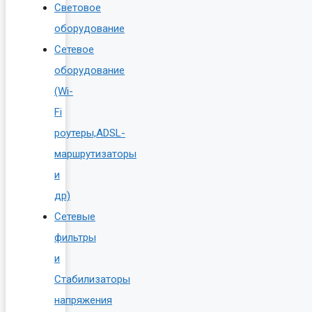
Световое
оборудование
Сетевое
оборудование
(Wi-
Fi
роутеры,ADSL-
маршрутизаторы
и
др)
Сетевые
фильтры
и
Стабилизаторы
напряжения