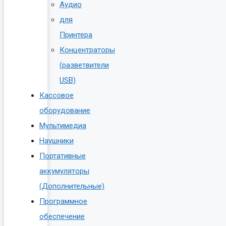
Аудио
для
Принтера
Концентраторы
(разветвители
USB)
Кассовое
оборудование
Мультимедиа
Наушники
Портативные
аккумуляторы
(Дополнительные)
Программное
обеспечение