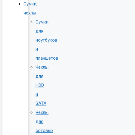
Сумки,
чехлы
Сумки
для
ноутбуков
и
планшетов
Чехлы
для
HDD
и
SATA
Чехлы
для
сотовых