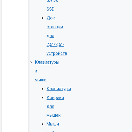
SATA,
SSD
Док-
станции
для
2,5″/3,5″-
устройств
Клавиатуры
и
мыши
Клавиатуры
Коврики
для
мышек
Мыши