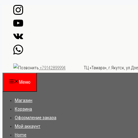
Перейти
к
содержимому
ТЦ «Тамара», г.Якутск, ул.Дзе
+79142899994
Меню
Магазин
Корзина
Оформление заказа
Мой аккаунт
Home