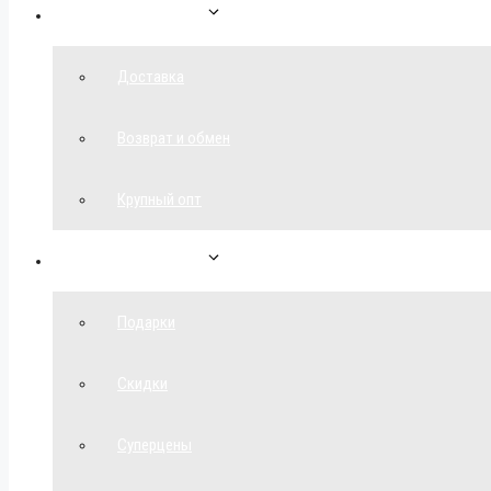
Как сделать заказ
Доставка
Возврат и обмен
Крупный опт
Спецпредложения
Подарки
Скидки
Суперцены