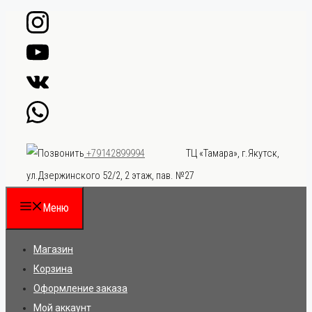
Перейти
к
содержимому
ТЦ «Тамара», г.Якутск,
+79142899994
ул.Дзержинского 52/2, 2 этаж, пав. №27
Меню
Магазин
Корзина
Оформление заказа
Мой аккаунт