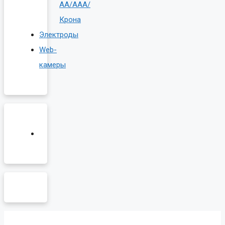
AA/AAA/
Крона
Электроды
Web-
камеры