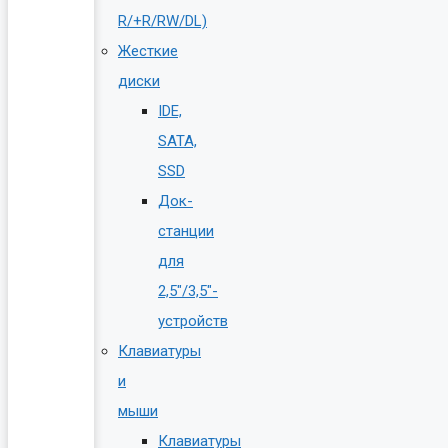
R/+R/RW/DL)
Жесткие
диски
IDE,
SATA,
SSD
Док-
станции
для
2,5″/3,5″-
устройств
Клавиатуры
и
мыши
Клавиатуры