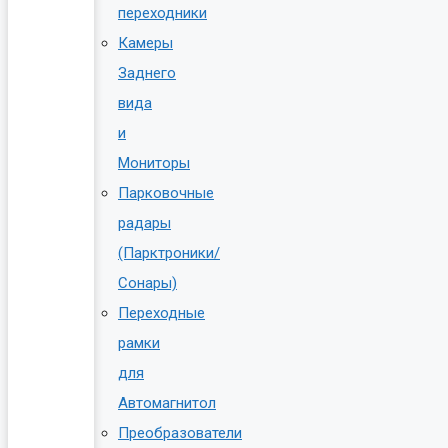
переходники
Камеры
Заднего
вида
и
Мониторы
Парковочные
радары
(Парктроники/
Сонары)
Переходные
рамки
для
Автомагнитол
Преобразователи