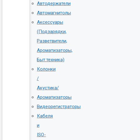
Автодержатели
Автомагнитолы
Аксессуары
(Подзарядки,
Разветвители,
Ароматизаторы,
Быт.техника)
Колонки
/
Акустика/
Ароматизаторы
Видеорегистраторы
Кабеля
и
ISO-