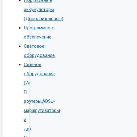
Портативные
аккумуляторы
(Дополнительные)
Программное
обеспечение
Световое
оборудование
Сетевое
оборудование
(Wi-
Fi
роутеры,ADSL-
маршрутизаторы
и
др)