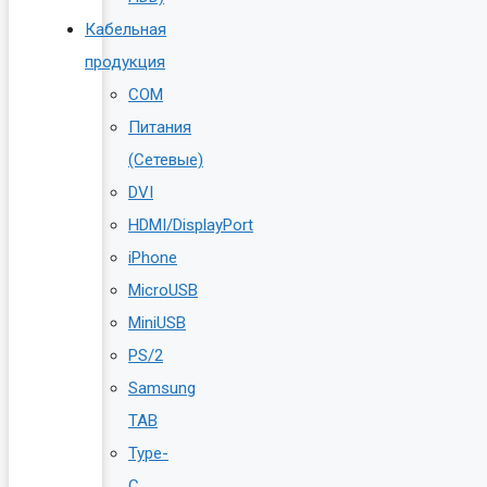
Кабельная
продукция
COM
Питания
(Сетевые)
DVI
HDMI/DisplayPort
iPhone
MicroUSB
MiniUSB
PS/2
Samsung
TAB
Type-
C