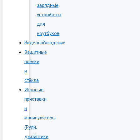
зарядные
устройства
для
ноутбуков
Видеонаблюдение
Защитные
плёнки
и
стёкла
Игровые
приставки
и
манипуляторы
(Рули,
джойстики