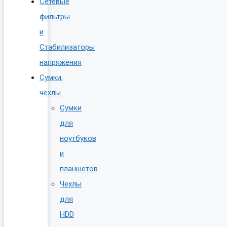
Сетевые
фильтры
и
Стабилизаторы
напряжения
Сумки,
чехлы
Сумки
для
ноутбуков
и
планшетов
Чехлы
для
HDD