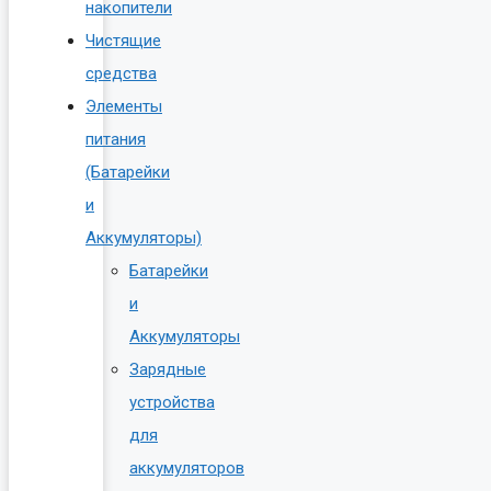
накопители
Чистящие
средства
Элементы
питания
(Батарейки
и
Аккумуляторы)
Батарейки
и
Аккумуляторы
Зарядные
устройства
для
аккумуляторов