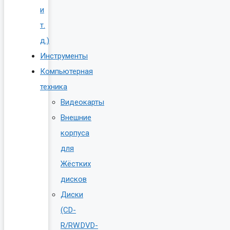
и
т.
д.)
Инструменты
Компьютерная
техника
Видеокарты
Внешние
корпуса
для
Жёстких
дисков
Диски
(CD-
R/RW.DVD-