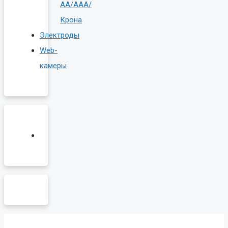
AA/AAA/
Крона
Электроды
Web-
камеры