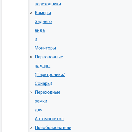
переходники
Камеры
Заднего
вида
и
Мониторы
Парковочные
радары
(Парктроники/
Сонары)
Переходные
рамки
для
Автомагнитол
Преобразователи