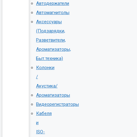
Автодержатели
Автомагнитолы
Аксессуары
(Подзарядки,
Разветвители,
Ароматизаторы,
Быт.техника)
Колонки
/
Акустика/
Ароматизаторы
Видеорегистраторы
Кабеля
и
ISO-