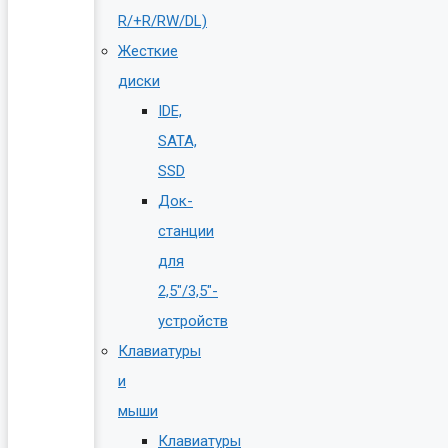
R/+R/RW/DL)
Жесткие
диски
IDE,
SATA,
SSD
Док-
станции
для
2,5″/3,5″-
устройств
Клавиатуры
и
мыши
Клавиатуры