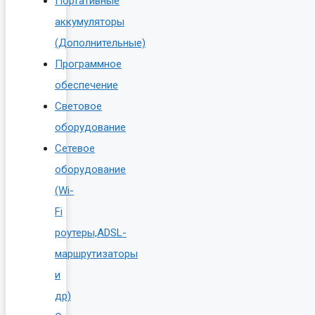
Портативные
аккумуляторы
(Дополнительные)
Программное
обеспечение
Световое
оборудование
Сетевое
оборудование
(Wi-
Fi
роутеры,ADSL-
маршрутизаторы
и
др)