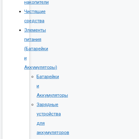
накопители
Чистящие
средства
Элементы
питания
(Батарейки
и
Аккумуляторы)
Батарейки
и
Аккумуляторы
Зарядные
устройства
для
аккумуляторов