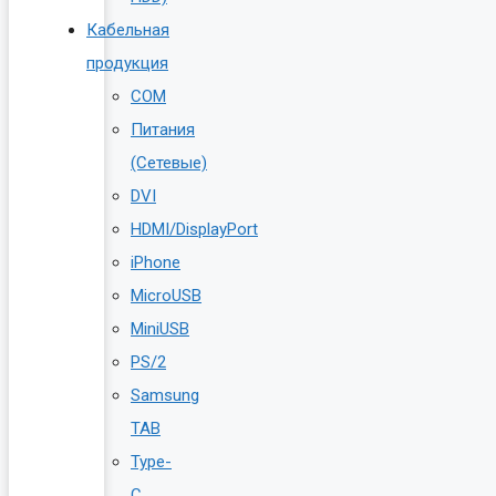
Кабельная
продукция
COM
Питания
(Сетевые)
DVI
HDMI/DisplayPort
iPhone
MicroUSB
MiniUSB
PS/2
Samsung
TAB
Type-
C