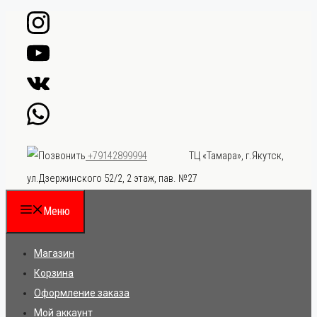
Перейти
к
содержимому
ТЦ «Тамара», г.Якутск,
+79142899994
ул.Дзержинского 52/2, 2 этаж, пав. №27
Меню
Магазин
Корзина
Оформление заказа
Мой аккаунт