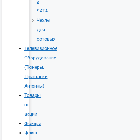
и
SATA
Чехлы
для
сотовых
Телевизионное
Оборудование
(Тюнеры,
Приставки,
Антенны)
Товары
по
акции
Фонари
Флэш