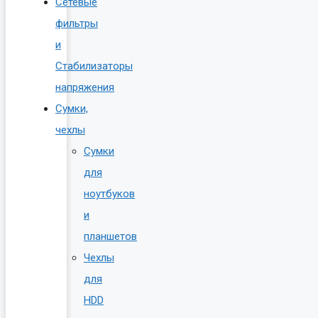
Сетевые
фильтры
и
Стабилизаторы
напряжения
Сумки,
чехлы
Сумки
для
ноутбуков
и
планшетов
Чехлы
для
HDD