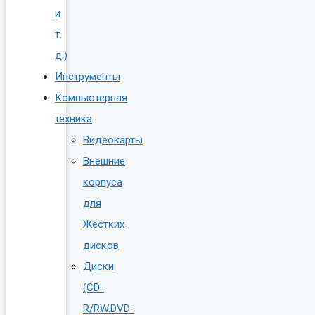
и
т.
д.)
Инструменты
Компьютерная
техника
Видеокарты
Внешние
корпуса
для
Жёстких
дисков
Диски
(CD-
R/RW.DVD-