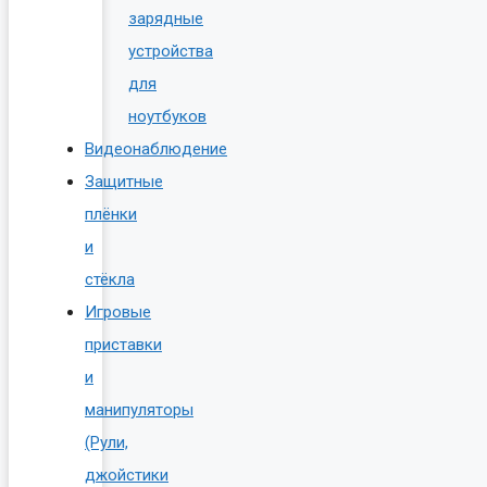
зарядные
устройства
для
ноутбуков
Видеонаблюдение
Защитные
плёнки
и
стёкла
Игровые
приставки
и
манипуляторы
(Рули,
джойстики