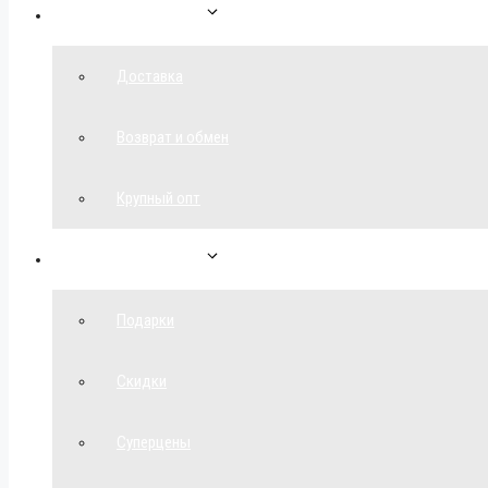
Как сделать заказ
Доставка
Возврат и обмен
Крупный опт
Спецпредложения
Подарки
Скидки
Суперцены