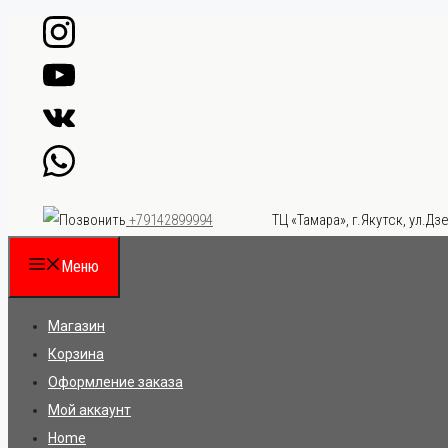
Перейти
к
содержимому
ТЦ «Тамара», г.Якутск, ул.Дзе
+79142899994
Меню
Магазин
Корзина
Оформление заказа
Мой аккаунт
Home