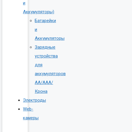
и
Аккумуляторы)
Батарейки
и
Аккумуляторы
Зарядные
устройства
для
аккумуляторов
AA/AAA/
Крона
Электроды
Web-
камеры