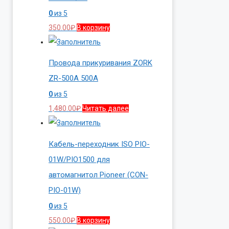
0
из 5
350.00
₽
В корзину
Провода прикуривания ZORK
ZR-500A 500A
0
из 5
1,480.00
₽
Читать далее
Кабель-переходник ISO PIO-
01W/PIO1500 для
автомагнитол Pioneer (CON-
PIO-01W)
0
из 5
550.00
₽
В корзину