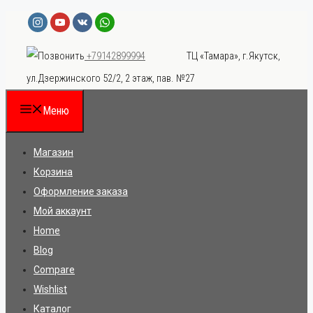
Перейти
к
ТЦ «Тамара», г.Якутск,
+79142899994
содержимому
ул.Дзержинского 52/2, 2 этаж, пав. №27
Меню
Магазин
Корзина
Оформление заказа
Мой аккаунт
Home
Blog
Compare
Wishlist
Каталог