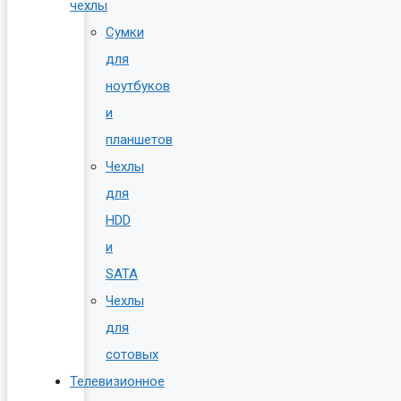
чехлы
Сумки
для
ноутбуков
и
планшетов
Чехлы
для
HDD
и
SATA
Чехлы
для
сотовых
Телевизионное