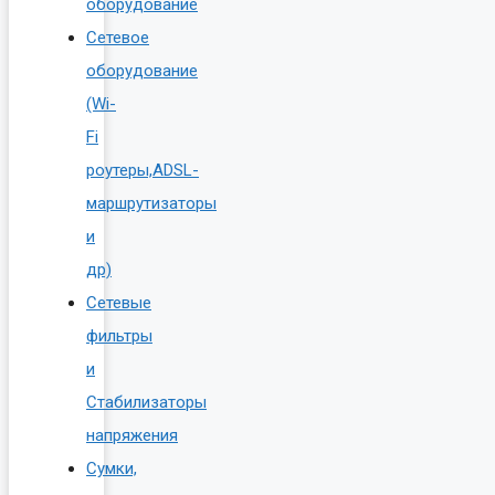
оборудование
Сетевое
оборудование
(Wi-
Fi
роутеры,ADSL-
маршрутизаторы
и
др)
Сетевые
фильтры
и
Стабилизаторы
напряжения
Сумки,