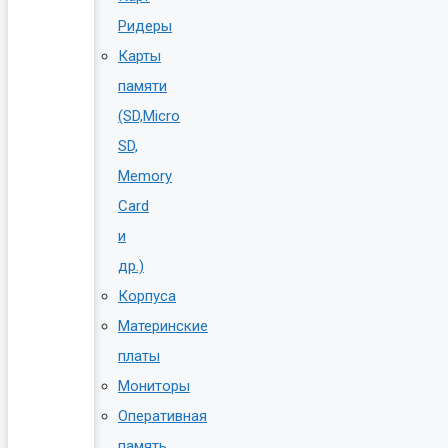
Ридеры
Карты
памяти
(SD,Micro
SD,
Memory
Card
и
др.)
Корпуса
Материнские
платы
Мониторы
Оперативная
память