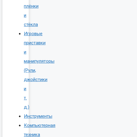
плёнки
и
стёкла
Игровые
приставки
и
манипуляторы
(Рули,
джойстики
и
т.
д.)
Инструменты
Компьютерная
техника