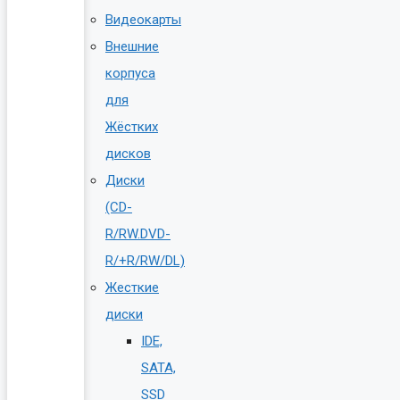
Видеокарты
Внешние
корпуса
для
Жёстких
дисков
Диски
(CD-
R/RW.DVD-
R/+R/RW/DL)
Жесткие
диски
IDE,
SATA,
SSD