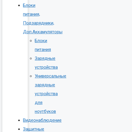
Блоки
питания,
Подзарядники,
Доп.Аккамуляторы
Блоки
питания
Зарядные
устройства
Универсальные
зарядные
устройства
для
ноутбуков
Видеонаблюдение
Защитные