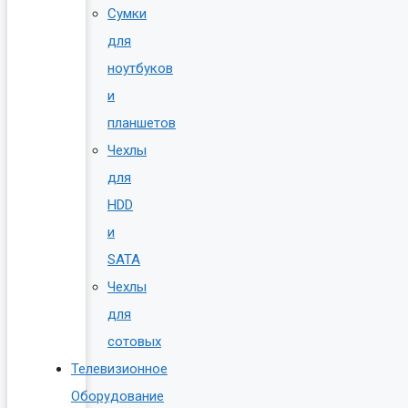
Сумки
для
ноутбуков
и
планшетов
Чехлы
для
HDD
и
SATA
Чехлы
для
сотовых
Телевизионное
Оборудование