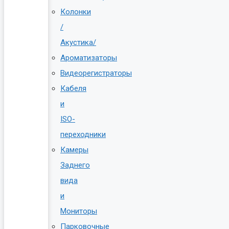
Колонки
/
Акустика/
Ароматизаторы
Видеорегистраторы
Кабеля
и
ISO-
переходники
Камеры
Заднего
вида
и
Мониторы
Парковочные