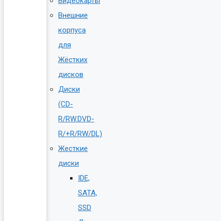
Видеокарты
Внешние
корпуса
для
Жёстких
дисков
Диски
(CD-
R/RW.DVD-
R/+R/RW/DL)
Жесткие
диски
IDE,
SATA,
SSD