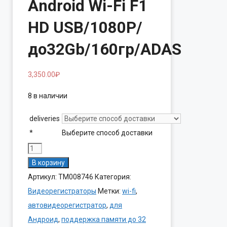
Android Wi-Fi F1
HD USB/1080P/
до32Gb/160гр/ADAS
3,350.00
₽
8 в наличии
deliveries
*
Выберите способ доставки
Количество
товара
В корзину
Видеорегистратор
Артикул:
ТМ008746
Категория:
Android
Видеорегистраторы
Метки:
wi-fi
,
Wi-
автовидеорегистратор
,
для
Fi
Андроид
,
поддержка памяти до 32