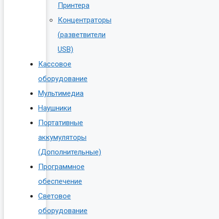
Принтера
Концентраторы
(разветвители
USB)
Кассовое
оборудование
Мультимедиа
Наушники
Портативные
аккумуляторы
(Дополнительные)
Программное
обеспечение
Световое
оборудование