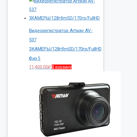
Видеорегистратор Artway AV-
537
3КАМЕРЫ/128гбmSD/170гр/FullHD
0
из 5
11,400.00
₽
В корзину