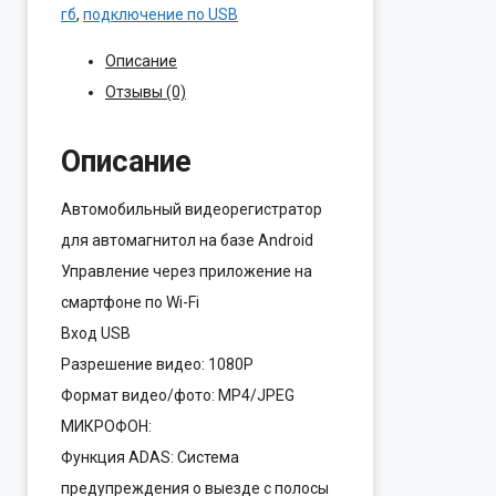
F1
гб
,
подключение по USB
HD
Описание
USB/1080P/
Отзывы (0)
до32Gb/160гр/ADAS
Описание
Автомобильный видеорегистратор
для автомагнитол на базе Android
Управление через приложение на
смартфоне по Wi-Fi
Вход USB
Разрешение видео: 1080P
Формат видео/фото: MP4/JPEG
МИКРОФОН:
Функция ADAS: Система
предупреждения о выезде с полосы