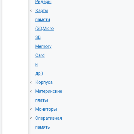
Ридеры
Карты
памяти
(SD,Micro
SD,
Memory
Card
и
др.)
Корпуса
Материнские
платы
Мониторы
Оперативная
память