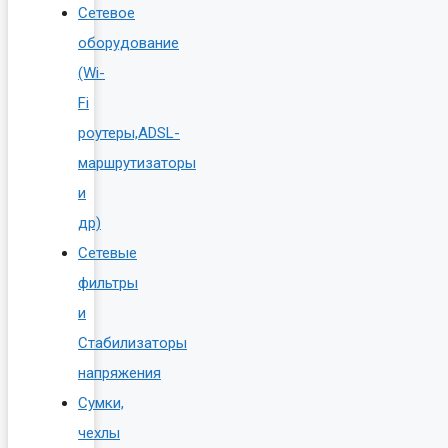
Сетевое
оборудование
(Wi-
Fi
роутеры,ADSL-
маршрутизаторы
и
др)
Сетевые
фильтры
и
Стабилизаторы
напряжения
Сумки,
чехлы