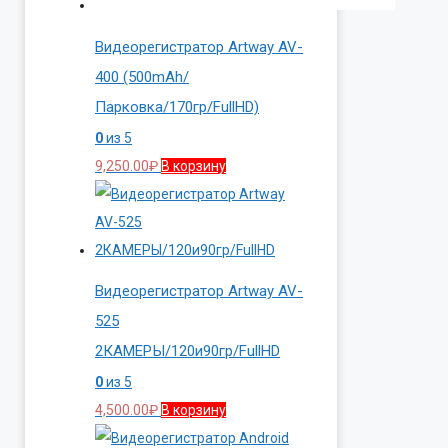
Видеорегистратор Artway AV-
400 (500mAh/
Парковка/170гр/FullHD)
0
из 5
9,250.00
₽
В корзину
Видеорегистратор Artway AV-
525
2КАМЕРЫ/120и90гр/FullHD
0
из 5
4,500.00
₽
В корзину