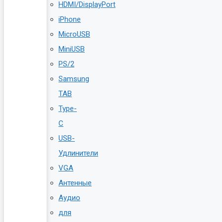
HDMI/DisplayPort
iPhone
MicroUSB
MiniUSB
PS/2
Samsung
TAB
Type-
C
USB-
Удлинители
VGA
Антенные
Аудио
для