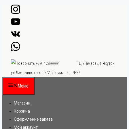
Перейти
к
содержимому
ТЦ «Тамара», г.Якутск,
+79142899994
ул.Дзержинского 52/2, 2 этаж, пав. №27
Меню
Магазин
Корзина
Оформление заказа
Мой аккаунт