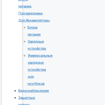
питания,
Подзарядники,
Доп.Аккамуляторы
Блоки
питания
Зарядные
устройства
Универсальные
зарядные
устройства
для
ноутбуков
Видеонаблюдение
Защитные
плёнки