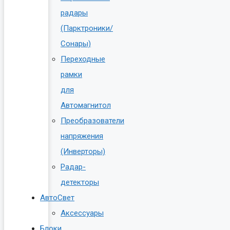
радары
(Парктроники/
Сонары)
Переходные
рамки
для
Автомагнитол
Преобразователи
напряжения
(Инверторы)
Радар-
детекторы
АвтоСвет
Аксессуары
Блоки