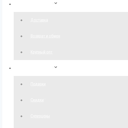
Как сделать заказ
Доставка
Возврат и обмен
Крупный опт
Спецпредложения
Подарки
Скидки
Суперцены