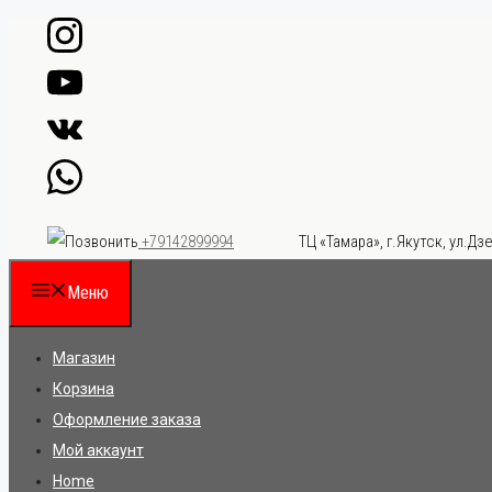
Перейти
к
содержимому
ТЦ «Тамара», г.Якутск, ул.Дзе
+79142899994
Меню
Магазин
Корзина
Оформление заказа
Мой аккаунт
Home