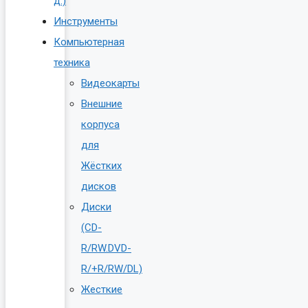
д.)
Инструменты
Компьютерная
техника
Видеокарты
Внешние
корпуса
для
Жёстких
дисков
Диски
(CD-
R/RW.DVD-
R/+R/RW/DL)
Жесткие