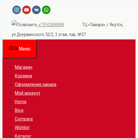
Перейти
к
ТЦ «Тамара», г.Якутск,
+79142899994
содержимому
ул.Дзержинского 52/2, 2 этаж, пав. №27
Меню
Магазин
Корзина
Оформление заказа
Мой аккаунт
Home
Blog
Compare
Wishlist
Каталог