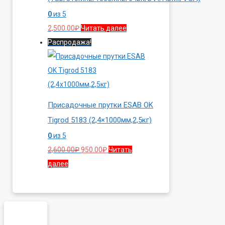
0
из 5
2,500.00
₽
Читать далее
Распродажа!
Присадочные прутки ESAB OK
Tigrod 5183 (2,4×1000мм,2,5кг)
0
из 5
Первоначальная
Текущая
2,600.00
₽
950.00
₽
Читать
цена
цена:
далее
составляла
950.00₽.
2,600.00₽.