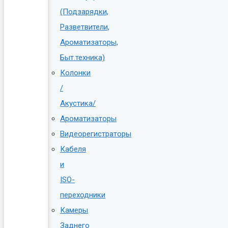
(Подзарядки,
Разветвители,
Ароматизаторы,
Быт.техника)
Колонки
/
Акустика/
Ароматизаторы
Видеорегистраторы
Кабеля
и
ISO-
переходники
Камеры
Заднего