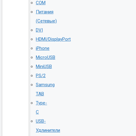
COM
Питания
(Сетевые)
DVI
HDMI/DisplayPort
iPhone
MicroUSB
MiniUSB
PS/2
Samsung
TAB
Type-
C
USB-
Удлинители