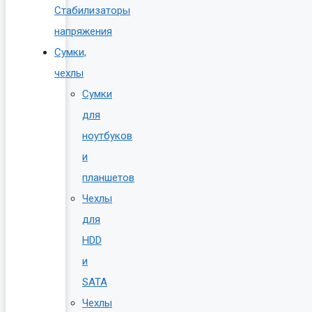
Стабилизаторы
напряжения
Сумки,
чехлы
Сумки
для
ноутбуков
и
планшетов
Чехлы
для
HDD
и
SATA
Чехлы