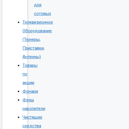
для
сотовых
Телевизионное
Оборудование
(Тюнеры,
Приставки,
Антенны)
Товары
по
акции
Фонари
Флэш
накопители
Чистящие
средства