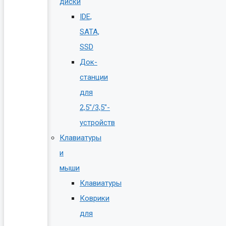
диски
IDE,
SATA,
SSD
Док-
станции
для
2,5″/3,5″-
устройств
Клавиатуры
и
мыши
Клавиатуры
Коврики
для