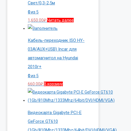
Свет/0,3-2,5м
0
из 5
1,650.00
₽
Читать далее
Кабель-переходник ISO HY-
03A(AUX+USB) Incar для
автомагнитол на Hyundai
2010г+
0
из 5
660.00
₽
В корзину
Видеокарта Gigabyte PCI-E
GeForce GT610
(1Gb/810Mhz/1333Mhz/64bit/DVI/HDMI/VGA)