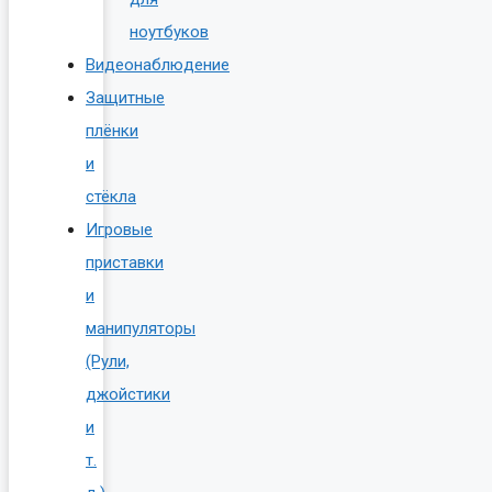
ноутбуков
Видеонаблюдение
Защитные
плёнки
и
стёкла
Игровые
приставки
и
манипуляторы
(Рули,
джойстики
и
т.