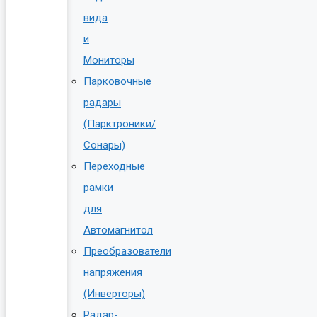
вида
и
Мониторы
Парковочные
радары
(Парктроники/
Сонары)
Переходные
рамки
для
Автомагнитол
Преобразователи
напряжения
(Инверторы)
Радар-