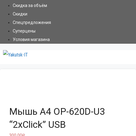
Скидка за объём
Скидки
Спецпредложения
Суперцены
Условия магазина
Меню
0
Мышь A4 OP-620D-U3
“2xClick” USB
300.00
₽