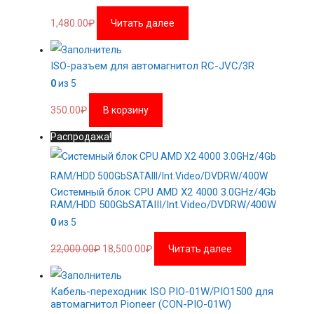
1,480.00
₽
Читать далее
ISO-разъем для автомагнитол RC-JVC/3R
0
из 5
350.00
₽
В корзину
Распродажа!
Системный блок CPU AMD X2 4000 3.0GHz/4Gb
RAM/HDD 500GbSATAIII/Int.Video/DVDRW/400W
0
из 5
Первоначальная
Текущая
22,000.00
₽
18,500.00
₽
Читать далее
цена
цена:
составляла
18,500.00₽.
Кабель-переходник ISO PIO-01W/PIO1500 для
22,000.00₽.
автомагнитол Pioneer (CON-PIO-01W)