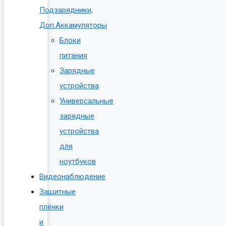
Подзарядники,
Доп.Аккамуляторы
Блоки
питания
Зарядные
устройства
Универсальные
зарядные
устройства
для
ноутбуков
Видеонаблюдение
Защитные
плёнки
и