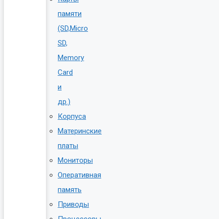
памяти
(SD,Micro
SD,
Memory
Card
и
др.)
Корпуса
Материнские
платы
Мониторы
Оперативная
память
Приводы
Процессоры