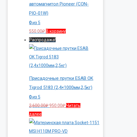
автомагнитол Pioneer (CON-
PIO-01W)
0
из 5
550.00
₽
В корзину
Распродажа!
Присадочные прутки ESAB OK
Tigrod 5183 (2,4×1000мм,2,5кг)
0
из 5
Первоначальная
Текущая
2,600.00
₽
950.00
₽
Читать
цена
цена:
далее
составляла
950.00₽.
2,600.00₽.