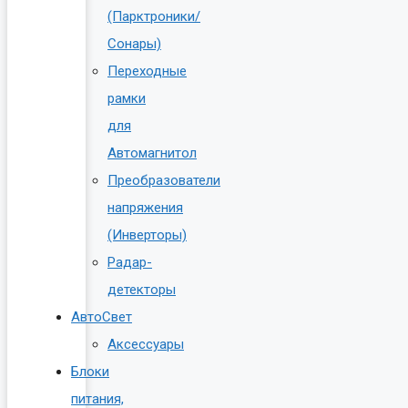
(Парктроники/
Сонары)
Переходные
рамки
для
Автомагнитол
Преобразователи
напряжения
(Инверторы)
Радар-
детекторы
АвтоСвет
Аксессуары
Блоки
питания,