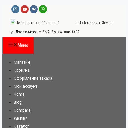
Перейти
к
ТЦ «Тамара», г.Якутск,
+79142899994
содержимому
ул.Дзержинского 52/2, 2 этаж, пав. №27
Меню
Магазин
Корзина
Оформление заказа
Мой аккаунт
Home
Blog
Compare
Wishlist
Каталог