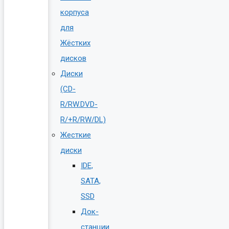
корпуса
для
Жёстких
дисков
Диски
(CD-
R/RW.DVD-
R/+R/RW/DL)
Жесткие
диски
IDE,
SATA,
SSD
Док-
станции