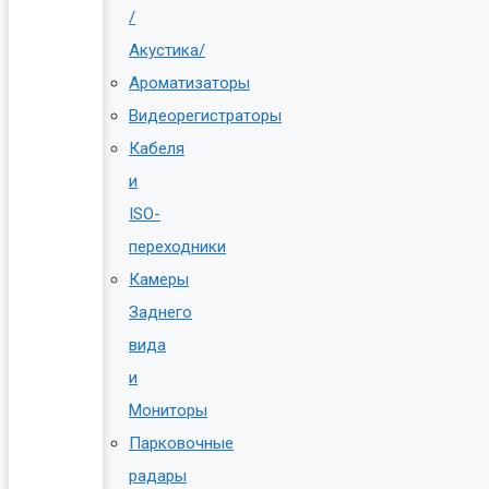
/
Акустика/
Ароматизаторы
Видеорегистраторы
Кабеля
и
ISO-
переходники
Камеры
Заднего
вида
и
Мониторы
Парковочные
радары