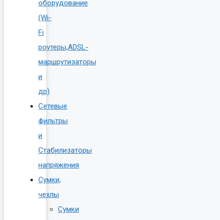
оборудование
(Wi-
Fi
роутеры,ADSL-
маршрутизаторы
и
др)
Сетевые
фильтры
и
Стабилизаторы
напряжения
Сумки,
чехлы
Сумки