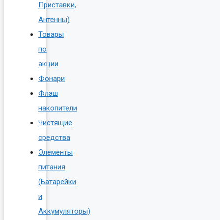
Приставки,
Антенны)
Товары
по
акции
Фонари
Флэш
накопители
Чистящие
средства
Элементы
питания
(Батарейки
и
Аккумуляторы)