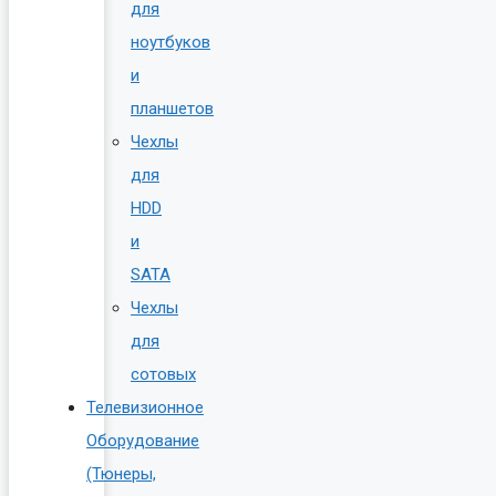
для
ноутбуков
и
планшетов
Чехлы
для
HDD
и
SATA
Чехлы
для
сотовых
Телевизионное
Оборудование
(Тюнеры,