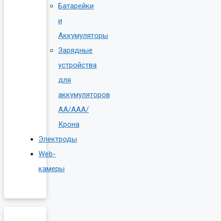
Батарейки
и
Аккумуляторы
Зарядные
устройства
для
аккумуляторов
AA/AAA/
Крона
Электроды
Web-
камеры