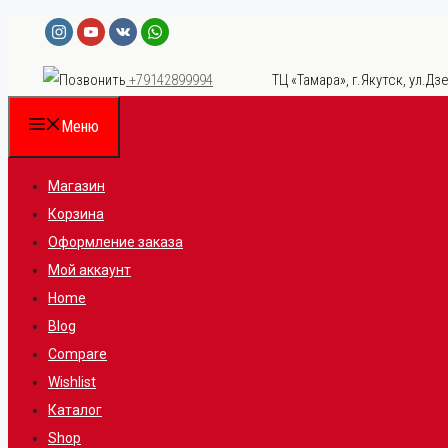
Перейти
к
ТЦ «Тамара», г.Якутск, ул.Дзе
+79142899994
содержимому
Меню
Магазин
Корзина
Оформление заказа
Мой аккаунт
Home
Blog
Compare
Wishlist
Каталог
Shop