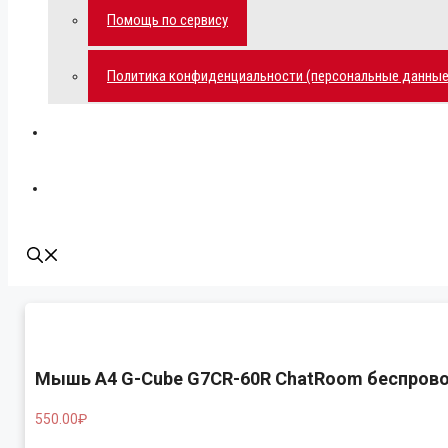
Помощь по сервису
Политика конфиденциальности (персональные данные
Мой аккаунт
Наши контакты
Мышь A4 G-Cube G7CR-60R ChatRoom беспров
550.00
₽