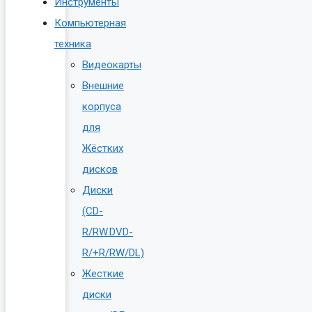
Инструменты
Компьютерная
техника
Видеокарты
Внешние
корпуса
для
Жёстких
дисков
Диски
(CD-
R/RW.DVD-
R/+R/RW/DL)
Жесткие
диски