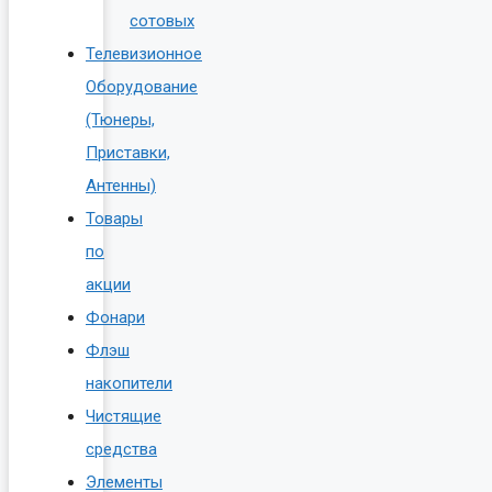
сотовых
Телевизионное
Оборудование
(Тюнеры,
Приставки,
Антенны)
Товары
по
акции
Фонари
Флэш
накопители
Чистящие
средства
Элементы