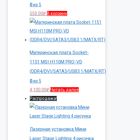
0
из 5
550.00
₽
В корзину
Материнская плата Socket-
1151 MSI H110M PRO-VD
(DDR4/DVI/SATA3/USB3.1/MATX/RT)
0
из 5
4,100.00
₽
Читать далее
Распродажа!
Лазерная установка Мини
Laser Stage Lighting 4 рисунка