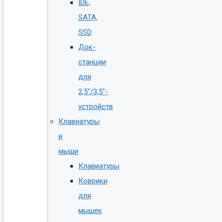
IDE,
SATA,
SSD
Док-
станции
для
2,5″/3,5″-
устройств
Клавиатуры
и
мыши
Клавиатуры
Коврики
для
мышек