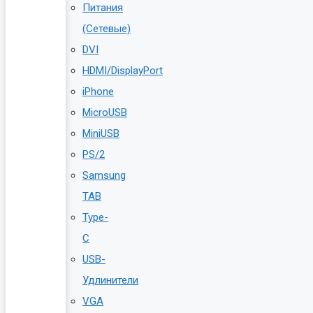
Питания
(Сетевые)
DVI
HDMI/DisplayPort
iPhone
MicroUSB
MiniUSB
PS/2
Samsung
TAB
Type-
C
USB-
Удлинители
VGA