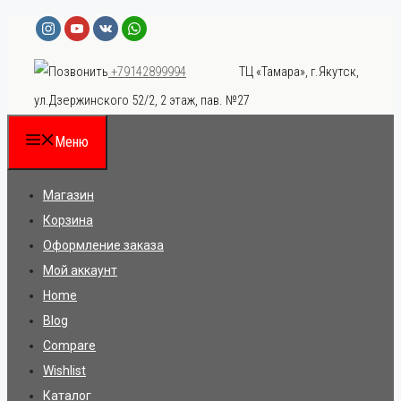
Перейти
к
ТЦ «Тамара», г.Якутск,
+79142899994
содержимому
ул.Дзержинского 52/2, 2 этаж, пав. №27
Меню
Магазин
Корзина
Оформление заказа
Мой аккаунт
Home
Blog
Compare
Wishlist
Каталог