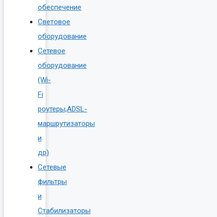
обеспечение
Световое
оборудование
Сетевое
оборудование
(Wi-
Fi
роутеры,ADSL-
маршрутизаторы
и
др)
Сетевые
фильтры
и
Стабилизаторы