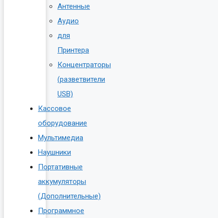
Антенные
Аудио
для
Принтера
Концентраторы
(разветвители
USB)
Кассовое
оборудование
Мультимедиа
Наушники
Портативные
аккумуляторы
(Дополнительные)
Программное