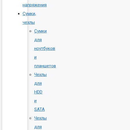
напряжения
Сумки,
чехлы
Сумки
для
ноутбуков
и
планшетов
Чехлы
для
HDD
и
SATA
Чехлы
для