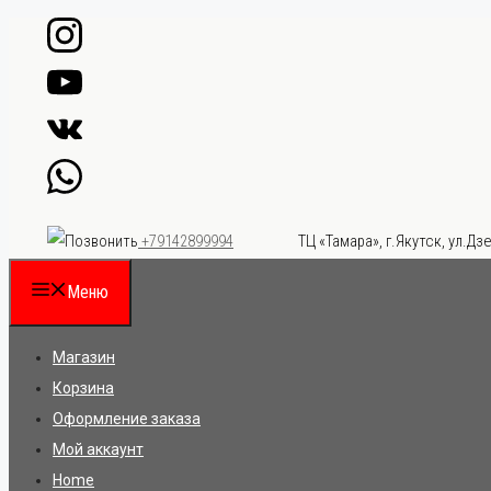
Перейти
к
содержимому
ТЦ «Тамара», г.Якутск, ул.Дзе
+79142899994
Меню
Магазин
Корзина
Оформление заказа
Мой аккаунт
Home