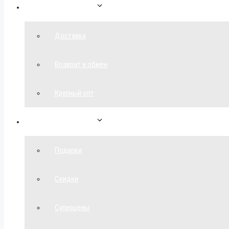
Как сделать заказ
Доставка
Возврат и обмен
Крупный опт
Спецпредложения
Подарки
Скидки
Суперцены