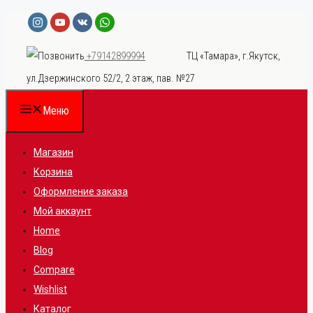
Перейти
к
ТЦ «Тамара», г.Якутск,
+79142899994
содержимому
ул.Дзержинского 52/2, 2 этаж, пав. №27
Меню
Магазин
Корзина
Оформление заказа
Мой аккаунт
Home
Blog
Compare
Wishlist
Каталог