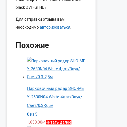
black DVI Full HD»
Для отправки отзыва вам
необходимо
авторизоваться
.
Похожие
Парковочный радар SHO-ME
Y-2630N04 White 4дат/Звук/
Свет/0,3-2,5м
0
из 5
1,650.00
₽
Читать далее