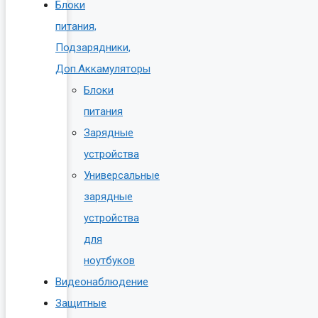
Блоки
питания,
Подзарядники,
Доп.Аккамуляторы
Блоки
питания
Зарядные
устройства
Универсальные
зарядные
устройства
для
ноутбуков
Видеонаблюдение
Защитные