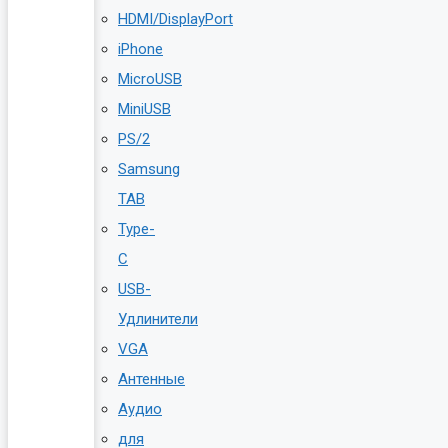
HDMI/DisplayPort
iPhone
MicroUSB
MiniUSB
PS/2
Samsung
TAB
Type-
C
USB-
Удлинители
VGA
Антенные
Аудио
для