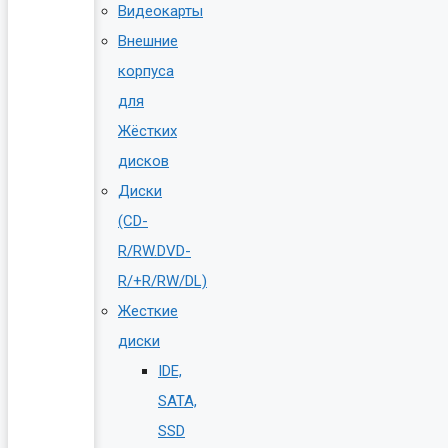
Видеокарты
Внешние
корпуса
для
Жёстких
дисков
Диски
(CD-
R/RW.DVD-
R/+R/RW/DL)
Жесткие
диски
IDE,
SATA,
SSD