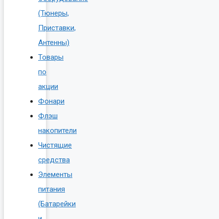
(Тюнеры,
Приставки,
Антенны)
Товары
по
акции
Фонари
Флэш
накопители
Чистящие
средства
Элементы
питания
(Батарейки
и