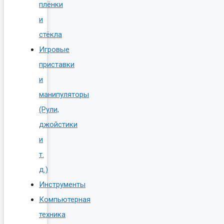
плёнки
и
стёкла
Игровые
приставки
и
манипуляторы
(Рули,
джойстики
и
т.
д.)
Инструменты
Компьютерная
техника