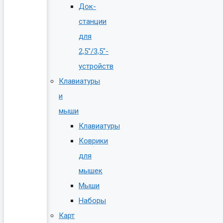
Док-
станции
для
2,5″/3,5″-
устройств
Клавиатуры
и
мыши
Клавиатуры
Коврики
для
мышек
Мыши
Наборы
Карт