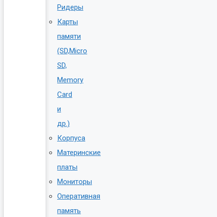
Ридеры
Карты
памяти
(SD,Micro
SD,
Memory
Card
и
др.)
Корпуса
Материнские
платы
Мониторы
Оперативная
память