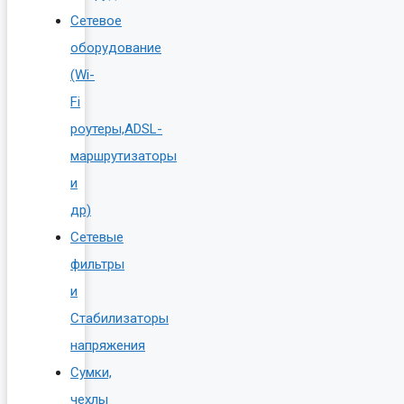
Сетевое
оборудование
(Wi-
Fi
роутеры,ADSL-
маршрутизаторы
и
др)
Сетевые
фильтры
и
Стабилизаторы
напряжения
Сумки,
чехлы