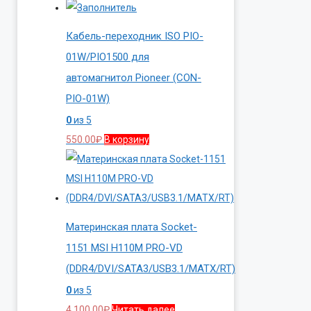
Кабель-переходник ISO PIO-
01W/PIO1500 для
автомагнитол Pioneer (CON-
PIO-01W)
0
из 5
550.00
₽
В корзину
Материнская плата Socket-
1151 MSI H110M PRO-VD
(DDR4/DVI/SATA3/USB3.1/MATX/RT)
0
из 5
4,100.00
₽
Читать далее