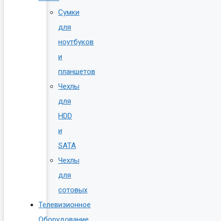
Сумки
для
ноутбуков
и
планшетов
Чехлы
для
HDD
и
SATA
Чехлы
для
сотовых
Телевизионное
Оборудование