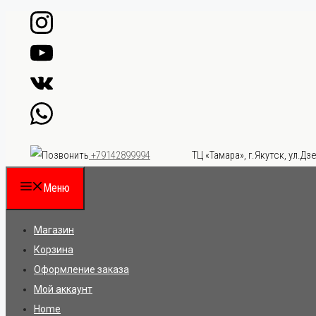
Перейти
к
содержимому
ТЦ «Тамара», г.Якутск, ул.Дзе
+79142899994
Меню
Магазин
Корзина
Оформление заказа
Мой аккаунт
Home