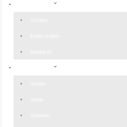
Как сделать заказ
Доставка
Возврат и обмен
Крупный опт
Спецпредложения
Подарки
Скидки
Суперцены