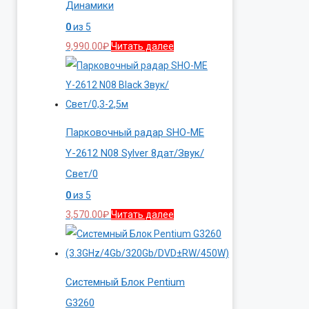
Динамики
0
из 5
9,990.00
₽
Читать далее
Парковочный радар SHO-ME
Y-2612 N08 Sylver 8дат/Звук/
Свет/0
0
из 5
3,570.00
₽
Читать далее
Системный Блок Pentium
G3260