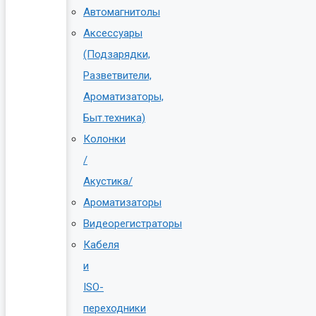
Автомагнитолы
Аксессуары
(Подзарядки,
Разветвители,
Ароматизаторы,
Быт.техника)
Колонки
/
Акустика/
Ароматизаторы
Видеорегистраторы
Кабеля
и
ISO-
переходники