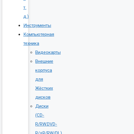
т.
д.)
Инструменты
Компьютерная
техника
Видеокарты
Внешние
корпуса
для
Жёстких
дисков
Диски
(CD-
R/RW.DVD-
R/+R/RW/DL)