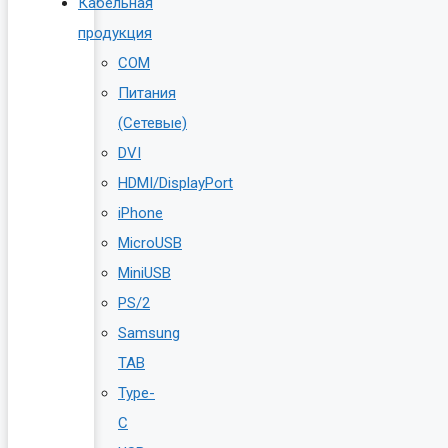
Кабельная
продукция
COM
Питания
(Сетевые)
DVI
HDMI/DisplayPort
iPhone
MicroUSB
MiniUSB
PS/2
Samsung
TAB
Type-
C