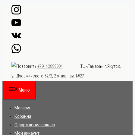
Перейти
к
содержимому
ТЦ «Тамара», г.Якутск,
+79142899994
ул.Дзержинского 52/2, 2 этаж, пав. №27
Меню
Магазин
Корзина
Оформление заказа
Мой аккаунт