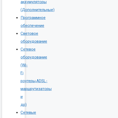
аккумуляторы
(Дополнительные)
Программное
обеспечение
Световое
оборудование
Сетевое
оборудование
(Wi-
Fi
роутеры,ADSL-
маршрутизаторы
и
др)
Сетевые