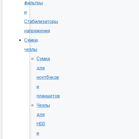
фильтры
и
Стабилизаторы
напряжения
Сумки,
чехлы
Сумки
для
ноутбуков
и
планшетов
Чехлы
для
HDD
и