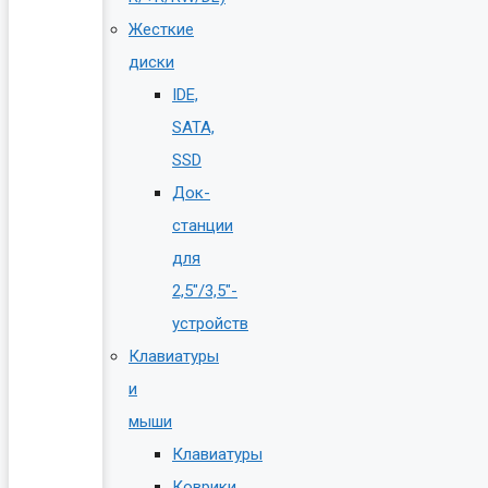
Жесткие
диски
IDE,
SATA,
SSD
Док-
станции
для
2,5″/3,5″-
устройств
Клавиатуры
и
мыши
Клавиатуры
Коврики