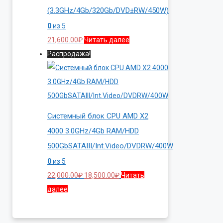
(3.3GHz/4Gb/320Gb/DVD±RW/450W)
0
из 5
21,600.00
₽
Читать далее
Распродажа!
Системный блок CPU AMD X2
4000 3.0GHz/4Gb RAM/HDD
500GbSATAIII/Int.Video/DVDRW/400W
0
из 5
Первоначальная
Текущая
22,000.00
₽
18,500.00
₽
Читать
цена
цена:
далее
составляла
18,500.00₽.
22,000.00₽.