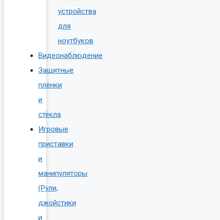
устройства
для
ноутбуков
Видеонаблюдение
Защитные
плёнки
и
стёкла
Игровые
приставки
и
манипуляторы
(Рули,
джойстики
и