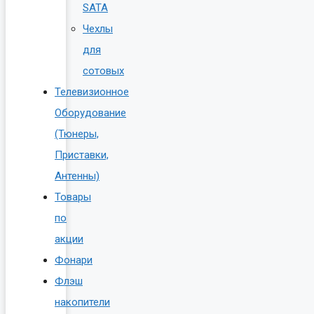
SATA
Чехлы
для
сотовых
Телевизионное
Оборудование
(Тюнеры,
Приставки,
Антенны)
Товары
по
акции
Фонари
Флэш
накопители