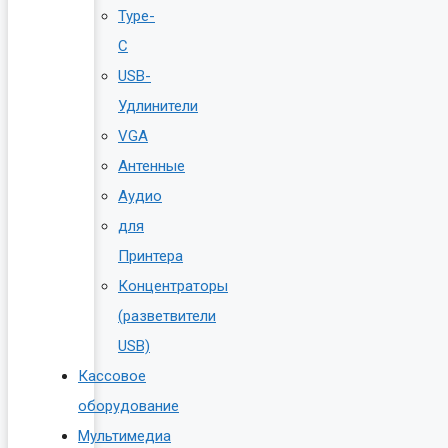
Type-
C
USB-
Удлинители
VGA
Антенные
Аудио
для
Принтера
Концентраторы
(разветвители
USB)
Кассовое
оборудование
Мультимедиа