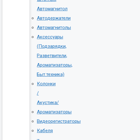
Автомагнитол
Автодержатели
Автомагнитолы
Аксессуары
(Подзарядки,
Разветвители,
Ароматизаторы,
Быт.техника)
Колонки
/
Акустика/
Ароматизаторы
Видеорегистраторы
Кабеля
и