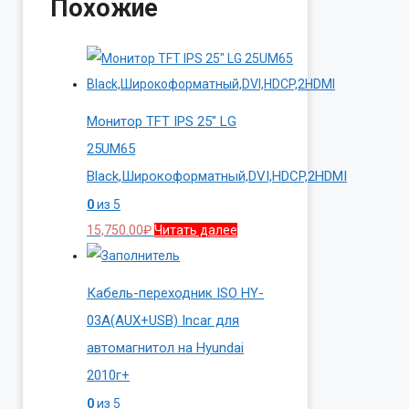
Похожие
Монитор TFT IPS 25″ LG
25UM65
Black,Широкоформатный,DVI,HDCP,2HDMI
0
из 5
15,750.00
₽
Читать далее
Кабель-переходник ISO HY-
03A(AUX+USB) Incar для
автомагнитол на Hyundai
2010г+
0
из 5