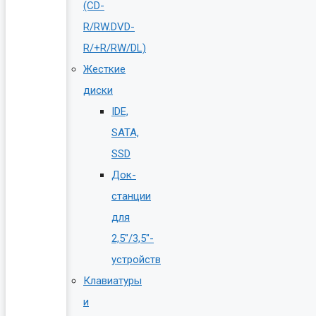
(CD-
R/RW.DVD-
R/+R/RW/DL)
Жесткие
диски
IDE,
SATA,
SSD
Док-
станции
для
2,5″/3,5″-
устройств
Клавиатуры
и