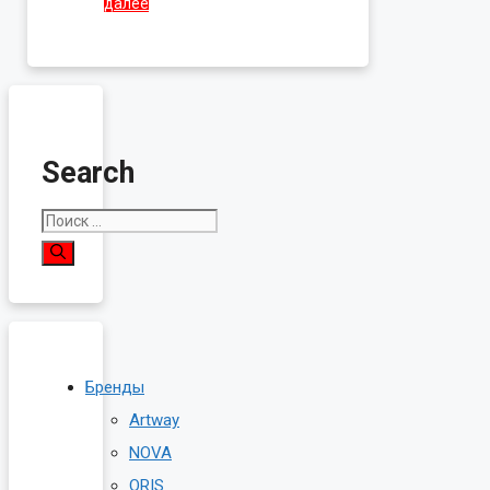
цена
цена:
далее
составляла
990.00₽.
1,490.00₽.
Search
Поиск:
Бренды
Artway
NOVA
ORIS