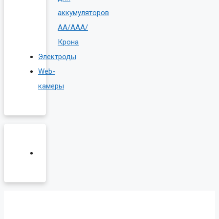
аккумуляторов
AA/AAA/
Крона
Электроды
Web-
камеры