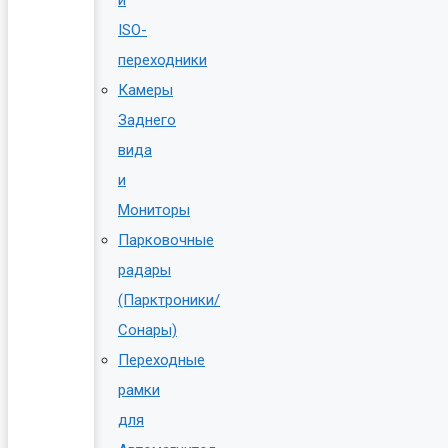
ISO-
переходники
Камеры
Заднего
вида
и
Мониторы
Парковочные
радары
(Парктроники/
Сонары)
Переходные
рамки
для