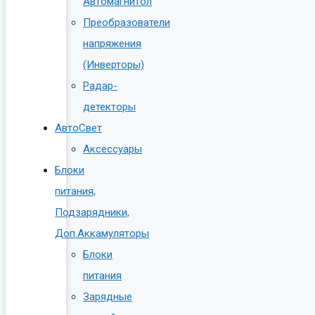
Автомагнитол
Преобразователи
напряжения
(Инверторы)
Радар-
детекторы
АвтоСвет
Аксессуары
Блоки
питания,
Подзарядники,
Доп.Аккамуляторы
Блоки
питания
Зарядные