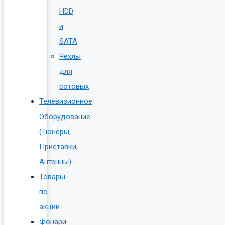
HDD
и
SATA
Чехлы
для
сотовых
Телевизионное
Оборудование
(Тюнеры,
Приставки,
Антенны)
Товары
по
акции
Фонари