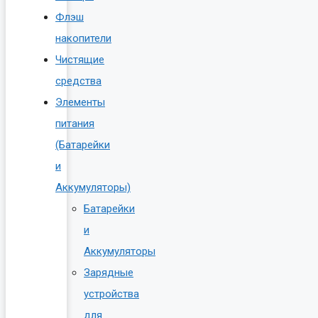
Флэш
накопители
Чистящие
средства
Элементы
питания
(Батарейки
и
Аккумуляторы)
Батарейки
и
Аккумуляторы
Зарядные
устройства
для