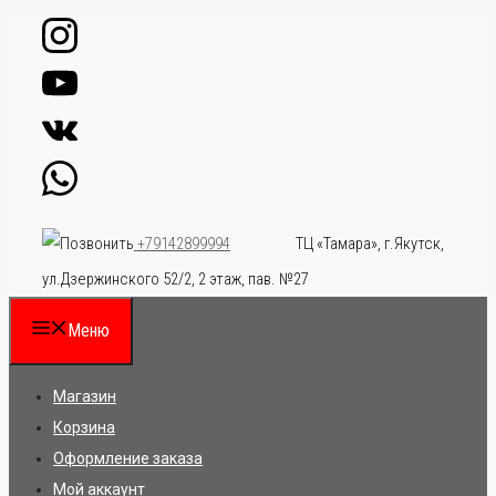
Перейти
к
содержимому
ТЦ «Тамара», г.Якутск,
+79142899994
ул.Дзержинского 52/2, 2 этаж, пав. №27
Меню
Магазин
Корзина
Оформление заказа
Мой аккаунт