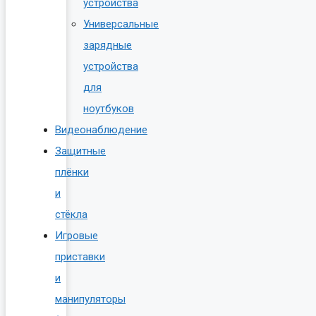
устройства
Универсальные
зарядные
устройства
для
ноутбуков
Видеонаблюдение
Защитные
плёнки
и
стёкла
Игровые
приставки
и
манипуляторы