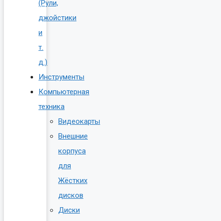
(Рули,
джойстики
и
т.
д.)
Инструменты
Компьютерная
техника
Видеокарты
Внешние
корпуса
для
Жёстких
дисков
Диски