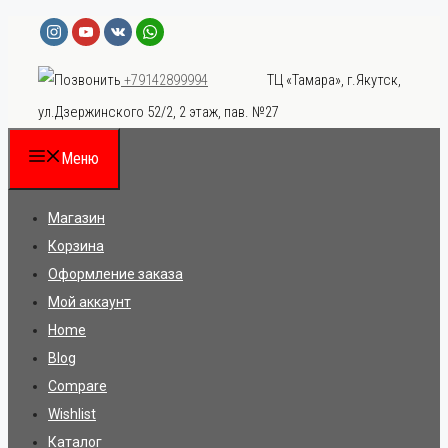
Перейти
к
ТЦ «Тамара», г.Якутск,
+79142899994
содержимому
ул.Дзержинского 52/2, 2 этаж, пав. №27
Меню
Магазин
Корзина
Оформление заказа
Мой аккаунт
Home
Blog
Compare
Wishlist
Каталог