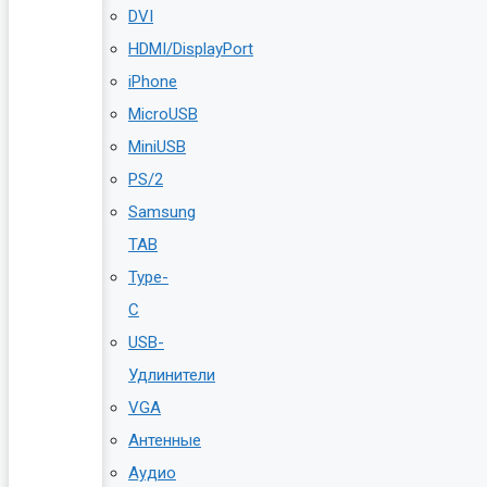
DVI
HDMI/DisplayPort
iPhone
MicroUSB
MiniUSB
PS/2
Samsung
TAB
Type-
C
USB-
Удлинители
VGA
Антенные
Аудио