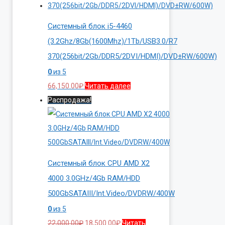
Системный блок i5-4460
(3.2Ghz/8Gb(1600Mhz)/1Tb/USB3.0/R7
370(256bit/2Gb/DDR5/2DVI/HDMI)/DVD±RW/600W)
0
из 5
66,150.00
₽
Читать далее
Распродажа!
Системный блок CPU AMD X2
4000 3.0GHz/4Gb RAM/HDD
500GbSATAIII/Int.Video/DVDRW/400W
0
из 5
Первоначальная
Текущая
22,000.00
₽
18,500.00
₽
Читать