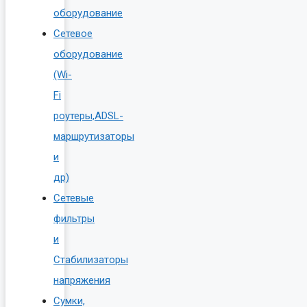
оборудование
Сетевое
оборудование
(Wi-
Fi
роутеры,ADSL-
маршрутизаторы
и
др)
Сетевые
фильтры
и
Стабилизаторы
напряжения
Сумки,