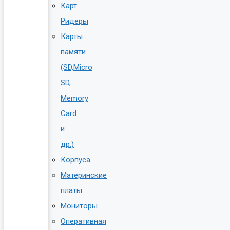
Карт
Ридеры
Карты
памяти
(SD,Micro
SD,
Memory
Card
и
др.)
Корпуса
Материнские
платы
Мониторы
Оперативная