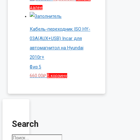
цена
цена:
далее
составляла
18,500.00₽.
22,000.00₽.
Кабель-переходник ISO HY-
03A(AUX+USB) Incar для
автомагнитол на Hyundai
2010г+
0
из 5
660.00
₽
В корзину
Search
Поиск: