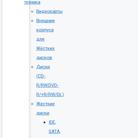
техника
Видеокарты
Внешние
корпуса
для
Жёстких
дисков
Диски
(CD-
R/RW.DVD-
R/+R/RW/DL)
Жесткие
диски
IDE,
SATA,