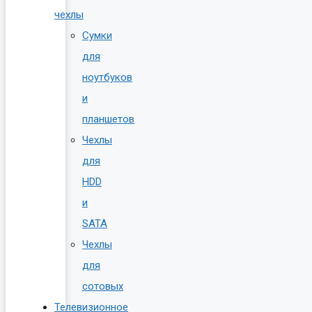
чехлы
Сумки
для
ноутбуков
и
планшетов
Чехлы
для
HDD
и
SATA
Чехлы
для
сотовых
Телевизионное