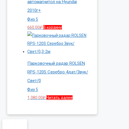
автомагнитол на Hyundai
2010г+
0
из 5
660.00
₽
В корзину
Парковочный радар ROLSEN
RPS-120S Серебро 4дат/Звук/
Свет/0
0
из 5
1,380.00
₽
Читать далее