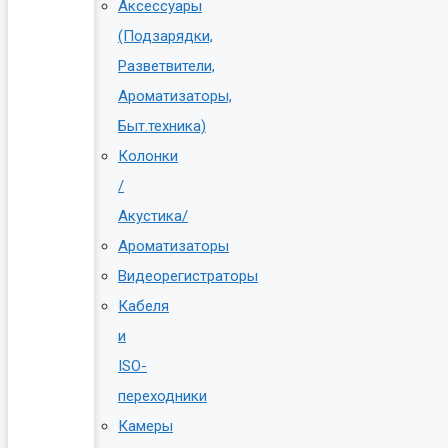
Аксессуары
(Подзарядки,
Разветвители,
Ароматизаторы,
Быт.техника)
Колонки
/
Акустика/
Ароматизаторы
Видеорегистраторы
Кабеля
и
ISO-
переходники
Камеры