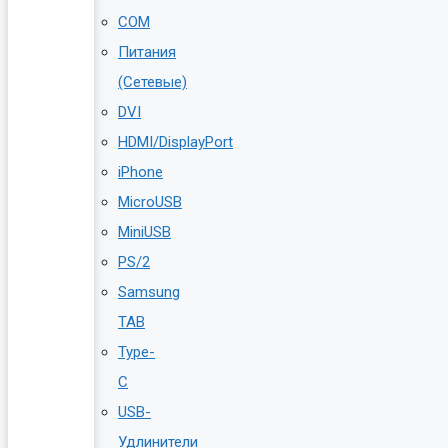
COM
Питания
(Сетевые)
DVI
HDMI/DisplayPort
iPhone
MicroUSB
MiniUSB
PS/2
Samsung
TAB
Type-
C
USB-
Удлинители