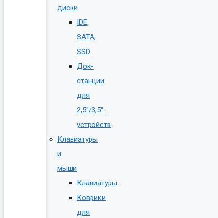
диски
IDE,
SATA,
SSD
Док-
станции
для
2,5″/3,5″-
устройств
Клавиатуры
и
мыши
Клавиатуры
Коврики
для