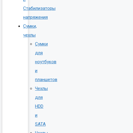
Стабилизаторы
напряжения
Сумки,
чехлы
Сумки
для
ноутбуков
и
планшетов
Чехлы
для
HDD
и
SATA
Чехлы