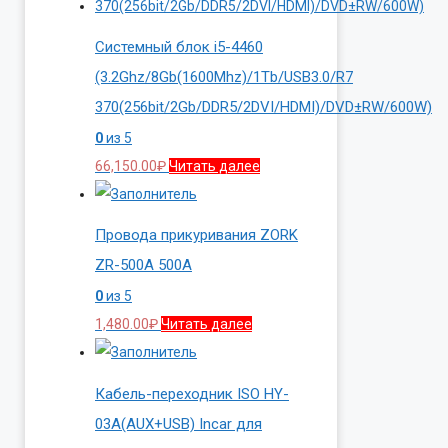
Системный блок i5-4460
(3.2Ghz/8Gb(1600Mhz)/1Tb/USB3.0/R7
370(256bit/2Gb/DDR5/2DVI/HDMI)/DVD±RW/600W)
0
из 5
66,150.00
₽
Читать далее
Провода прикуривания ZORK
ZR-500A 500A
0
из 5
1,480.00
₽
Читать далее
Кабель-переходник ISO HY-
03A(AUX+USB) Incar для