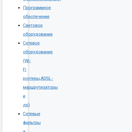
Программное
обеспечение
Световое
оборудование
Сетевое
оборудование
(Wi-
Fi
роутеры,ADSL-
маршрутизаторы
и
др)
Сетевые
фильтры
и