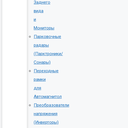
Заднего
вида
и
Мониторы
Парковочные
радары
(Парктроники/
Сонары)
Переходные
рамки
для
Автомагнитол
Преобразователи
напряжения
(Инверторы)