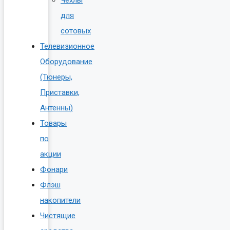
для
сотовых
Телевизионное
Оборудование
(Тюнеры,
Приставки,
Антенны)
Товары
по
акции
Фонари
Флэш
накопители
Чистящие