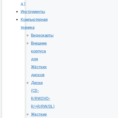
д.)
Инструменты
Компьютерная
техника
Видеокарты
Внешние
корпуса
для
Жёстких
дисков
Диски
(CD-
R/RW.DVD-
R/+R/RW/DL)
Жесткие