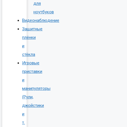
для
ноутбуков
Видеонаблюдение
Защитные
плёнки
и
стёкла
Игровые
приставки
и
манипуляторы
(Рули,
джойстики
и
т.