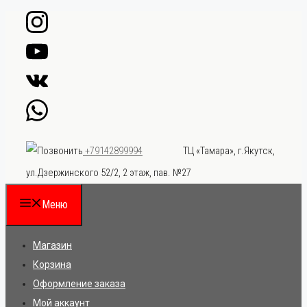
Перейти
к
содержимому
ТЦ «Тамара», г.Якутск,
+79142899994
ул.Дзержинского 52/2, 2 этаж, пав. №27
Меню
Магазин
Корзина
Оформление заказа
Мой аккаунт