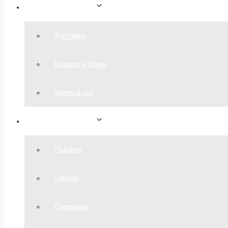
Как сделать заказ
Доставка
Возврат и обмен
Крупный опт
Спецпредложения
Подарки
Скидки
Суперцены