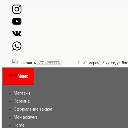
Перейти
к
содержимому
ТЦ «Тамара», г.Якутск, ул.Дзе
+79142899994
Меню
Магазин
Корзина
Оформление заказа
Мой аккаунт
Home