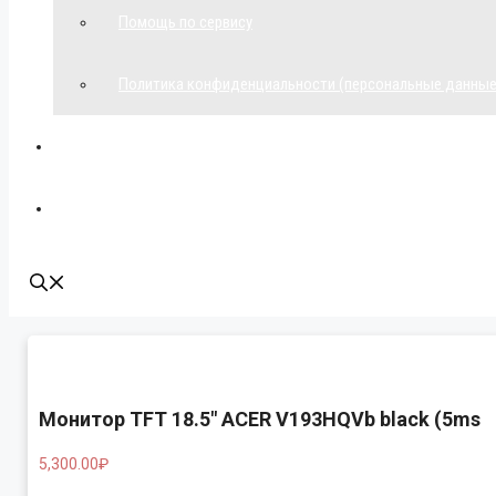
Помощь по сервису
Политика конфиденциальности (персональные данные
Мой аккаунт
Наши контакты
Монитор TFT 18.5″ ACER V193HQVb black (5ms
5,300.00
₽