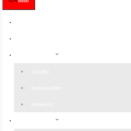
Меню
Каталог
Для партнеров
Как сделать заказ
Доставка
Возврат и обмен
Крупный опт
Спецпредложения