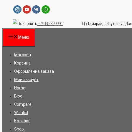
Перейти
к
ТЦ «Тамара», г.Якутск, ул.Дзе
+79142899994
содержимому
Меню
Магазин
Корзина
Оформление заказа
Мой аккаунт
Home
Blog
Compare
Wishlist
Каталог
Shop