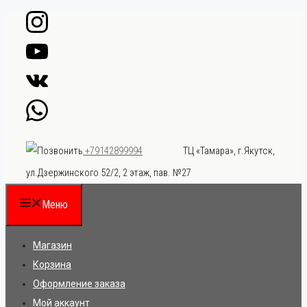
Перейти
к
содержимому
ТЦ «Тамара», г.Якутск,
+79142899994
ул.Дзержинского 52/2, 2 этаж, пав. №27
Меню
Магазин
Корзина
Оформление заказа
Мой аккаунт