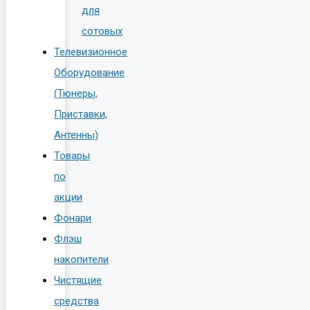
для
сотовых
Телевизионное
Оборудование
(Тюнеры,
Приставки,
Антенны)
Товары
по
акции
Фонари
Флэш
накопители
Чистящие
средства