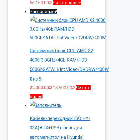
66,150.00
₽
Читать далее
Распродажа!
Системный блок CPU AMD X2
4000 3.0GHz/4Gb RAM/HDD
500GbSATAIII/Int.Video/DVDRW/400W
0
из 5
Первоначальная
Текущая
22,000.00
₽
18,500.00
₽
Читать
цена
цена:
далее
составляла
18,500.00₽.
22,000.00₽.
Кабель-переходник ISO HY-
03A(AUX+USB) Incar для
автомагнитол на Hyundai