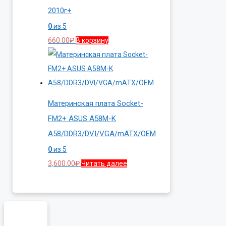
2010г+
0
из 5
660.00
₽
В корзину
Материнская плата Socket-
FM2+ ASUS A58M-K
A58/DDR3/DVI/VGA/mATX/OEM
0
из 5
3,600.00
₽
Читать далее