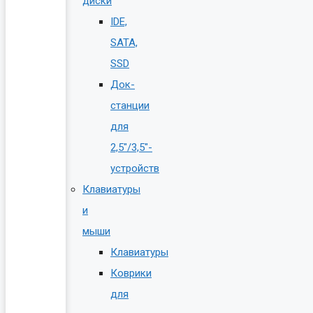
диски
IDE,
SATA,
SSD
Док-
станции
для
2,5″/3,5″-
устройств
Клавиатуры
и
мыши
Клавиатуры
Коврики
для