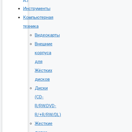
Инструменты
Компьютерная
техника
Видеокарты
Внешние
корпуса
для
Жёстких
дисков
Диски
(CD-
R/RW.DVD-
R/+R/RW/DL)
Жесткие