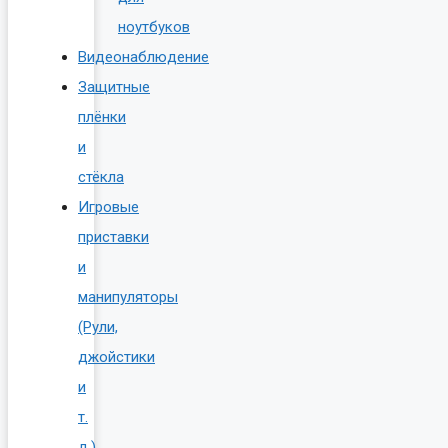
ноутбуков
Видеонаблюдение
Защитные
плёнки
и
стёкла
Игровые
приставки
и
манипуляторы
(Рули,
джойстики
и
т.
д.)