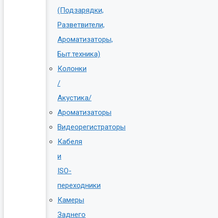
(Подзарядки,
Разветвители,
Ароматизаторы,
Быт.техника)
Колонки
/
Акустика/
Ароматизаторы
Видеорегистраторы
Кабеля
и
ISO-
переходники
Камеры
Заднего