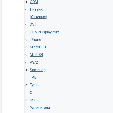
COM
Питания
(Сетевые)
DVI
HDMI/DisplayPort
iPhone
MicroUSB
MiniUSB
PS/2
Samsung
TAB
Type-
C
USB-
Удлинители