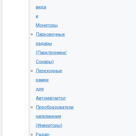
вида
и
Мониторы
Парковочные
радары
(Парктроники/
Сонары)
Переходные
рамки
для
Автомагнитол
Преобразователи
напряжения
(Инверторы)
Радар-