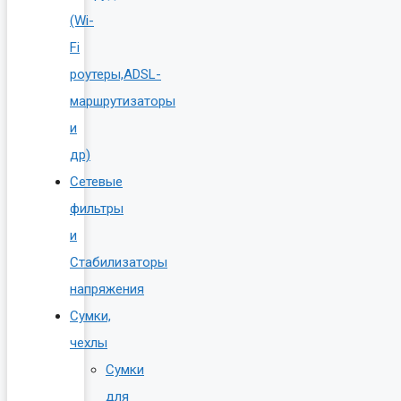
(Wi-
Fi
роутеры,ADSL-
маршрутизаторы
и
др)
Сетевые
фильтры
и
Стабилизаторы
напряжения
Сумки,
чехлы
Сумки
для