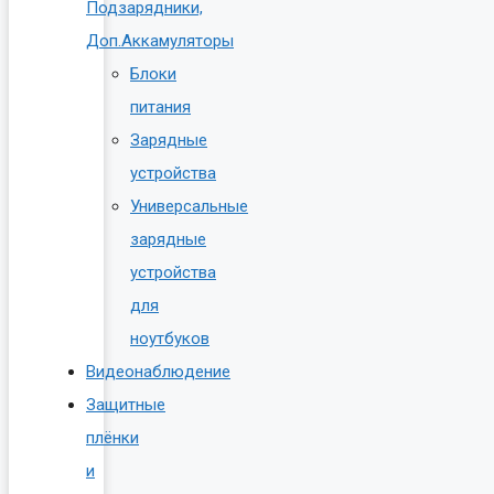
Подзарядники,
Доп.Аккамуляторы
Блоки
питания
Зарядные
устройства
Универсальные
зарядные
устройства
для
ноутбуков
Видеонаблюдение
Защитные
плёнки
и