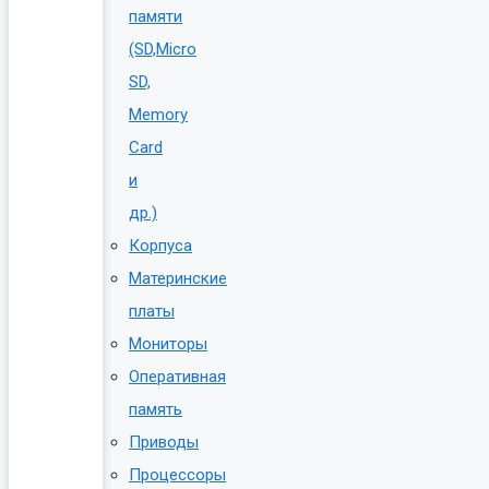
памяти
(SD,Micro
SD,
Memory
Card
и
др.)
Корпуса
Материнские
платы
Мониторы
Оперативная
память
Приводы
Процессоры