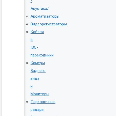
/
Акустика/
Ароматизаторы
Видеорегистраторы
Кабеля
и
ISO-
переходники
Камеры
Заднего
вида
и
Мониторы
Парковочные
радары