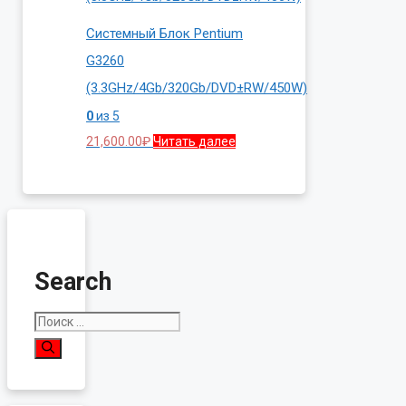
Системный Блок Pentium
G3260
(3.3GHz/4Gb/320Gb/DVD±RW/450W)
0
из 5
21,600.00
₽
Читать далее
Search
Поиск: