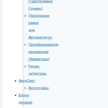
(Парктроники/
Сонары)
Переходные
рамки
для
Автомагнитол
Преобразователи
напряжения
(Инверторы)
Радар-
детекторы
АвтоСвет
Аксессуары
Блоки
питания,