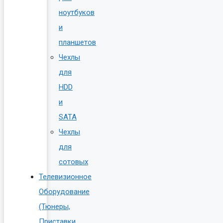
ноутбуков
и
планшетов
Чехлы
для
HDD
и
SATA
Чехлы
для
сотовых
Телевизионное
Оборудование
(Тюнеры,
Приставки,