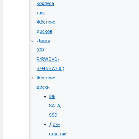
корпуса
для
Жёстких
дисков
Диски
(CD-
R/RW.DVD-
R/+R/RW/DL)
Жесткие
диски
IDE,
SATA,
SSD
Док-
станции