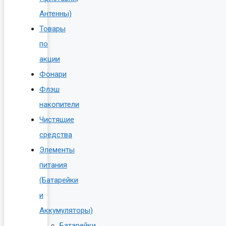
Антенны)
Товары
по
акции
Фонари
Флэш
накопители
Чистящие
средства
Элементы
питания
(Батарейки
и
Аккумуляторы)
Батарейки