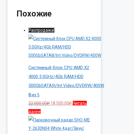
Похожие
Распродажа!
Системный блок CPU AMD X2
4000 3.0GHz/4Gb RAM/HDD
500GbSATAIII/Int.Video/DVDRW/400W
0
из 5
Первоначальная
Текущая
22,000.00
₽
18,500.00
₽
Читать
цена
цена:
далее
составляла
18,500.00₽.
22,000.00₽.