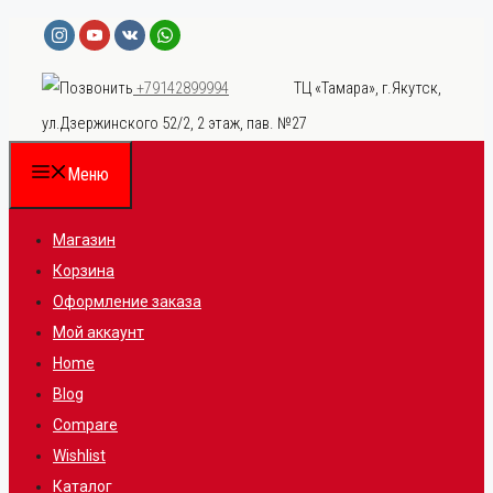
Перейти
к
ТЦ «Тамара», г.Якутск,
+79142899994
содержимому
ул.Дзержинского 52/2, 2 этаж, пав. №27
Меню
Магазин
Корзина
Оформление заказа
Мой аккаунт
Home
Blog
Compare
Wishlist
Каталог