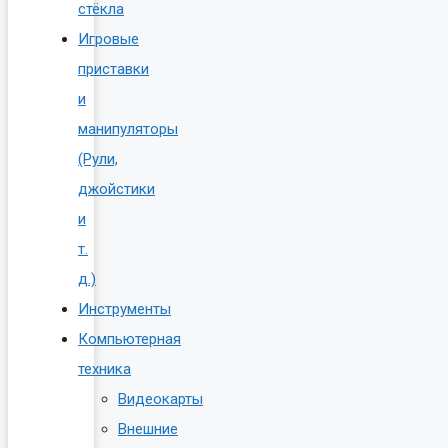
стёкла
Игровые
приставки
и
манипуляторы
(Рули,
джойстики
и
т.
д.)
Инструменты
Компьютерная
техника
Видеокарты
Внешние