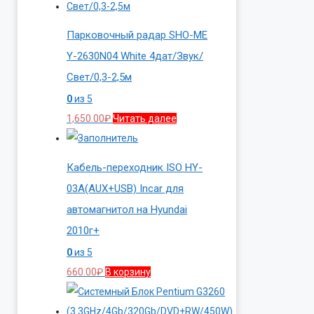
Парковочный радар SHO-ME
Y-2630N04 White 4дат/Звук/
Свет/0,3-2,5м
0
из 5
1,650.00
₽
Читать далее
Кабель-переходник ISO HY-
03A(AUX+USB) Incar для
автомагнитол на Hyundai
2010г+
0
из 5
660.00
₽
В корзину