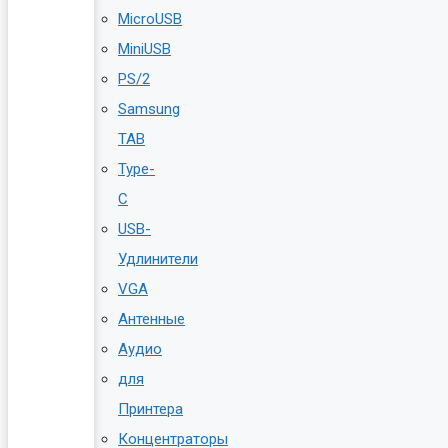
MicroUSB
MiniUSB
PS/2
Samsung
TAB
Type-
C
USB-
Удлинители
VGA
Антенные
Аудио
для
Принтера
Концентраторы