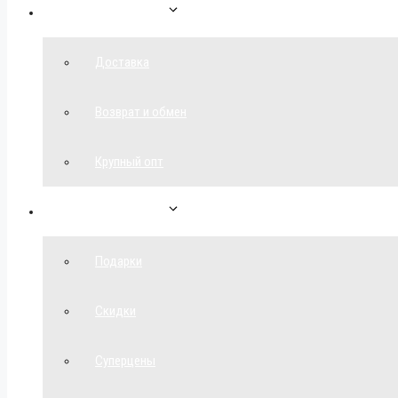
Как сделать заказ
Доставка
Возврат и обмен
Крупный опт
Спецпредложения
Подарки
Скидки
Суперцены