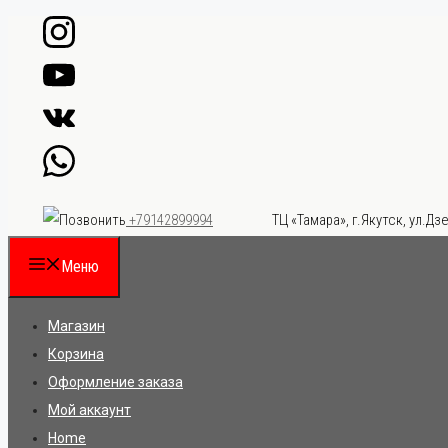
Перейти
к
содержимому
ТЦ «Тамара», г.Якутск, ул.Дзе
+79142899994
Меню
Магазин
Корзина
Оформление заказа
Мой аккаунт
Home