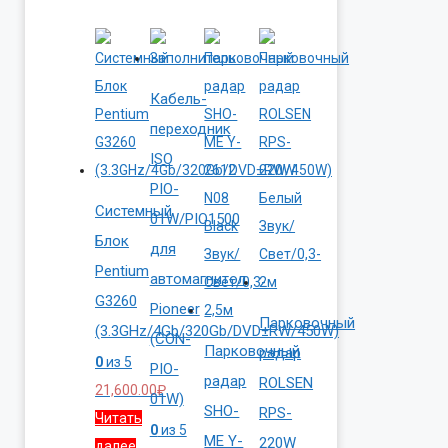
Кабель-
переходник
ISO
PIO-
Системный
01W/PIO1500
Блок
для
Pentium
автомагнитол
G3260
Pioneer
Парковочный
(3.3GHz/4Gb/320Gb/DVD±RW/450W)
(CON-
Парковочный
радар
0
из 5
PIO-
радар
ROLSEN
21,600.00
₽
01W)
SHO-
RPS-
Читать
0
из 5
ME Y-
220W
далее