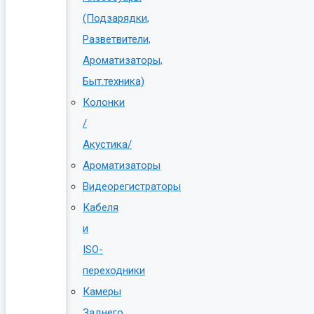
(Подзарядки,
Разветвители,
Ароматизаторы,
Быт.техника)
Колонки
/
Акустика/
Ароматизаторы
Видеорегистраторы
Кабеля
и
ISO-
переходники
Камеры
Заднего