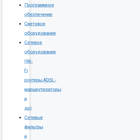
Программное
обеспечение
Световое
оборудование
Сетевое
оборудование
(Wi-
Fi
роутеры,ADSL-
маршрутизаторы
и
др)
Сетевые
фильтры
и