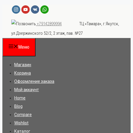
Перейти
к
ТЦ «Тамара», г.Якутск,
+79142899994
содержимому
ул.Дзержинского 52/2, 2 этаж, пав. №27
Меню
Магазин
Корзина
Оформление заказа
Мой аккаунт
Home
Blog
Compare
Wishlist
Каталог