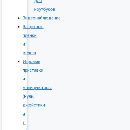
для
ноутбуков
Видеонаблюдение
Защитные
плёнки
и
стёкла
Игровые
приставки
и
манипуляторы
(Рули,
джойстики
и
т.