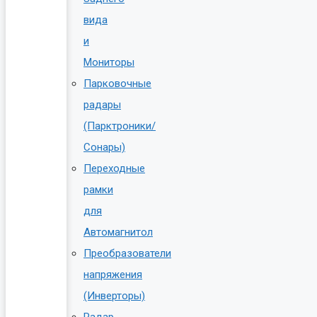
вида
и
Мониторы
Парковочные
радары
(Парктроники/
Сонары)
Переходные
рамки
для
Автомагнитол
Преобразователи
напряжения
(Инверторы)