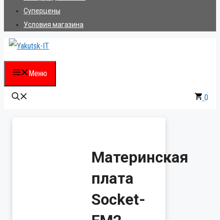
Суперцены
Условия магазина
Меню
0
Материнская
плата
Socket-