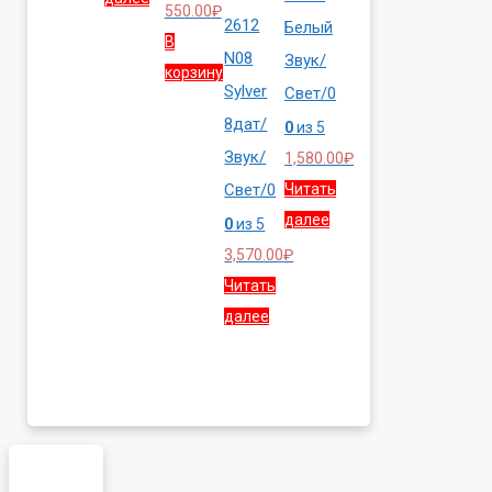
550.00
₽
2612
Белый
В
N08
Звук/
корзину
Sylver
Свет/0
8дат/
0
из 5
Звук/
1,580.00
₽
Свет/0
Читать
далее
0
из 5
3,570.00
₽
Читать
далее