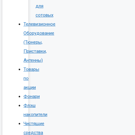
для
сотовых
Телевизионное
Оборудование
(Тюнеры,
Приставки,
Антенны)
Товары
по
акции
Фонари
Флэш
накопители
Чистящие
средства