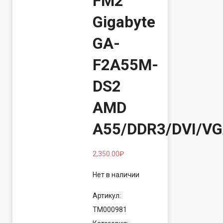
FM2
Gigabyte
GA-
F2A55M-
DS2
AMD
A55/DDR3/DVI/V
2,350.00
₽
Нет в наличии
Артикул:
ТМ000981