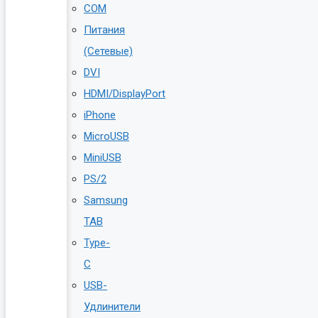
COM
Питания
(Сетевые)
DVI
HDMI/DisplayPort
iPhone
MicroUSB
MiniUSB
PS/2
Samsung
TAB
Type-
C
USB-
Удлинители