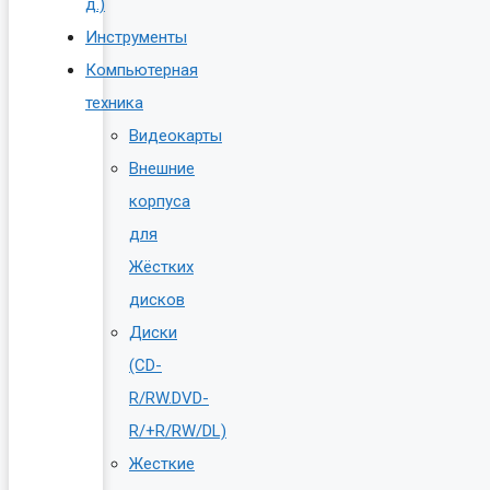
д.)
Инструменты
Компьютерная
техника
Видеокарты
Внешние
корпуса
для
Жёстких
дисков
Диски
(CD-
R/RW.DVD-
R/+R/RW/DL)
Жесткие