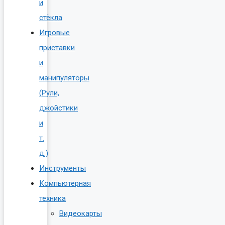
и
стёкла
Игровые
приставки
и
манипуляторы
(Рули,
джойстики
и
т.
д.)
Инструменты
Компьютерная
техника
Видеокарты