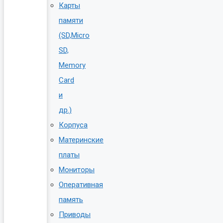
Карты
памяти
(SD,Micro
SD,
Memory
Card
и
др.)
Корпуса
Материнские
платы
Мониторы
Оперативная
память
Приводы