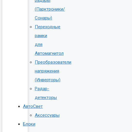
радары
(Парктроники/
Сонары)
Переходные
рамки
для
Автомагнитол
Преобразователи
напряжения
(Инверторы)
Радар-
детекторы
АвтоСвет
Аксессуары
Блоки