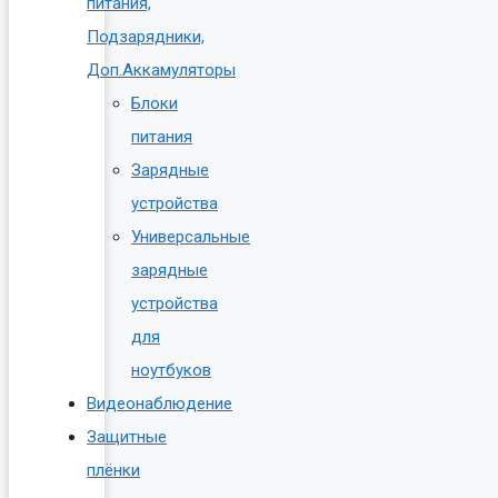
питания,
Подзарядники,
Доп.Аккамуляторы
Блоки
питания
Зарядные
устройства
Универсальные
зарядные
устройства
для
ноутбуков
Видеонаблюдение
Защитные
плёнки