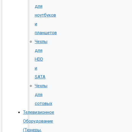
для
ноутбуков
и
планшетов
Чехлы
для
HDD
и
SATA
Чехлы
для
сотовых
Телевизионное
Оборудование
(Тюнеры,