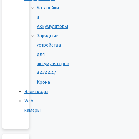
Батарейки
и
Аккумуляторы
Зарядные
устройства
для
аккумуляторов
AA/AAA/
Крона
Электроды
Web-
камеры