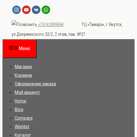
Перейти
к
ТЦ «Тамара», г.Якутск,
+79142899994
содержимому
ул.Дзержинского 52/2, 2 этаж, пав. №27
Меню
Магазин
Корзина
Оформление заказа
Мой аккаунт
Home
Blog
Compare
Wishlist
Каталог