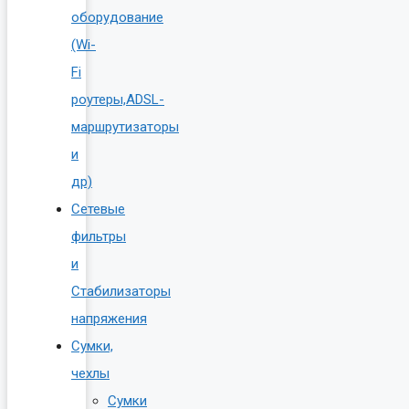
оборудование
(Wi-
Fi
роутеры,ADSL-
маршрутизаторы
и
др)
Сетевые
фильтры
и
Стабилизаторы
напряжения
Сумки,
чехлы
Сумки