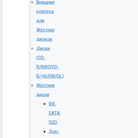
Внешние
корпуса
для
Жёстких
дисков
Диски
(CD-
R/RW.DVD-
R/+R/RW/DL)
Жесткие
диски
IDE,
SATA,
SSD
Док-