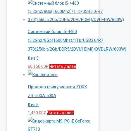
Системный блок i5-4460
(3.2Ghz/8Gb(1600Mhz)/1Tb/USB3.0/R7
370(256bit/2Gb/DDR5/2DVI/HDMI)/DVD±RW/600W)
0
из 5
66,150.00
₽
Читать далее
Провода прикуривания ZORK
ZR-500A 500A
0
из 5
1,480.00
₽
Читать далее