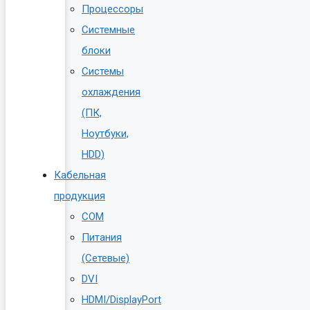
Процессоры
Системные
блоки
Системы
охлаждения
(ПК,
Ноутбуки,
HDD)
Кабельная
продукция
COM
Питания
(Сетевые)
DVI
HDMI/DisplayPort