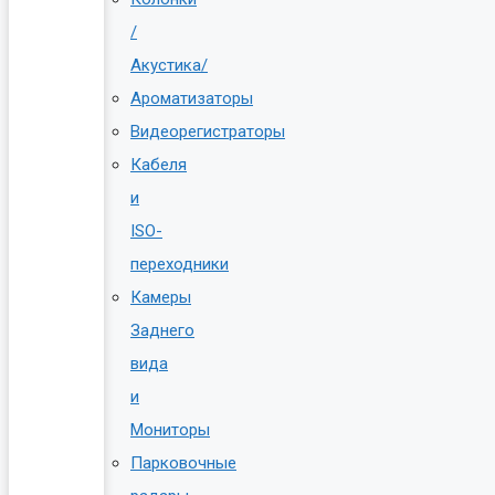
/
Акустика/
Ароматизаторы
Видеорегистраторы
Кабеля
и
ISO-
переходники
Камеры
Заднего
вида
и
Мониторы
Парковочные