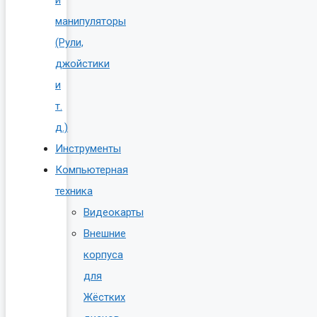
манипуляторы
(Рули,
джойстики
и
т.
д.)
Инструменты
Компьютерная
техника
Видеокарты
Внешние
корпуса
для
Жёстких