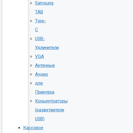
Samsung
TAB
Type-
C
USB-
Удлинители
VGA
Антенные
Аудио
для
Принтера
Концентраторы
(разветвители
USB)
Кассовое