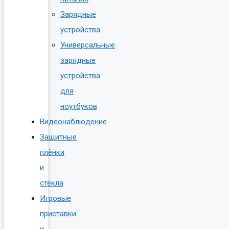
Зарядные
устройства
Универсальные
зарядные
устройства
для
ноутбуков
Видеонаблюдение
Защитные
плёнки
и
стёкла
Игровые
приставки
и