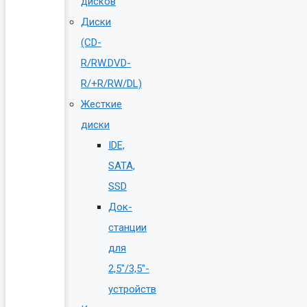
дисков
Диски
(CD-
R/RW.DVD-
R/+R/RW/DL)
Жесткие
диски
IDE,
SATA,
SSD
Док-
станции
для
2,5″/3,5″-
устройств