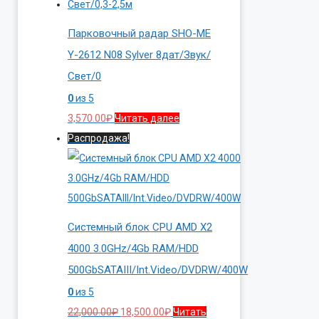
Парковочный радар SHO-ME
Y-2612 N08 Sylver 8дат/Звук/
Свет/0
0
из 5
3,570.00
₽
Читать далее
Распродажа!
Системный блок CPU AMD X2
4000 3.0GHz/4Gb RAM/HDD
500GbSATAIII/Int.Video/DVDRW/400W
0
из 5
Первоначальная
Текущая
22,000.00
₽
18,500.00
₽
Читать