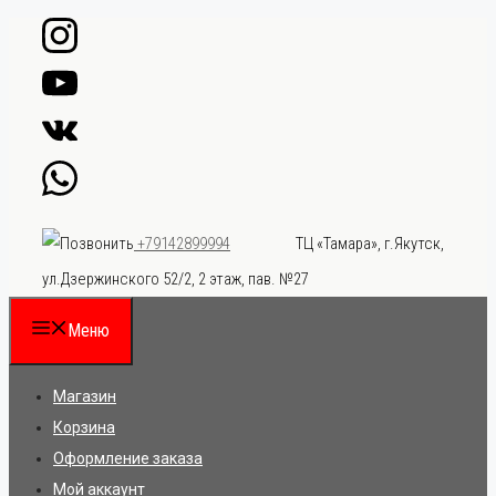
Перейти
к
содержимому
ТЦ «Тамара», г.Якутск,
+79142899994
ул.Дзержинского 52/2, 2 этаж, пав. №27
Меню
Магазин
Корзина
Оформление заказа
Мой аккаунт