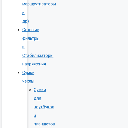
маршрутизаторы
и
др)
Сетевые
фильтры
и
Стабилизаторы
напряжения
Сумки,
чехлы
Сумки
для
ноутбуков
и
планшетов