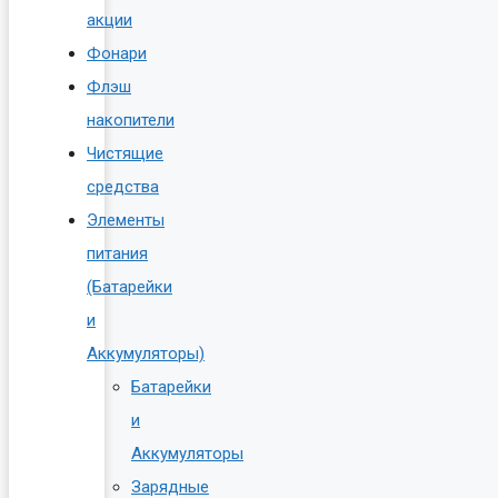
акции
Фонари
Флэш
накопители
Чистящие
средства
Элементы
питания
(Батарейки
и
Аккумуляторы)
Батарейки
и
Аккумуляторы
Зарядные