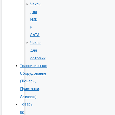
Чехлы
для
HDD
и
SATA
Чехлы
для
сотовых
Телевизионное
Оборудование
(Тюнеры,
Приставки,
Антенны)
Товары
по