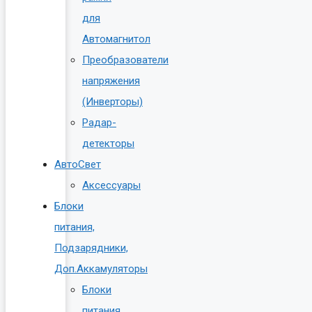
для
Автомагнитол
Преобразователи
напряжения
(Инверторы)
Радар-
детекторы
АвтоСвет
Аксессуары
Блоки
питания,
Подзарядники,
Доп.Аккамуляторы
Блоки
питания