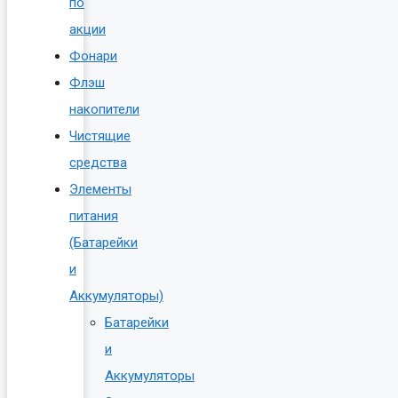
по
акции
Фонари
Флэш
накопители
Чистящие
средства
Элементы
питания
(Батарейки
и
Аккумуляторы)
Батарейки
и
Аккумуляторы