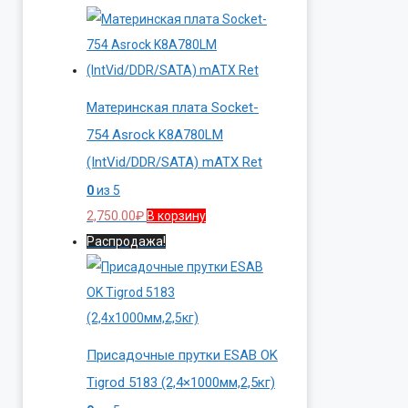
Материнская плата Socket-
754 Asrock K8A780LM
(IntVid/DDR/SATA) mATX Ret
0
из 5
2,750.00
₽
В корзину
Распродажа!
Присадочные прутки ESAB OK
Tigrod 5183 (2,4×1000мм,2,5кг)