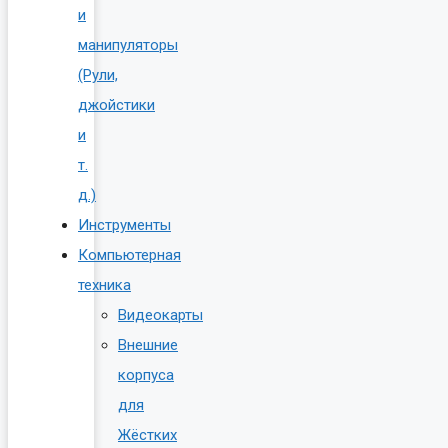
и
манипуляторы
(Рули,
джойстики
и
т.
д.)
Инструменты
Компьютерная
техника
Видеокарты
Внешние
корпуса
для
Жёстких