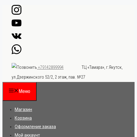
Перейти
к
содержимому
ТЦ «Тамара», г.Якутск,
+79142899994
ул.Дзержинского 52/2, 2 этаж, пав. №27
Меню
Магазин
Корзина
Оформление заказа
Мой аккаунт