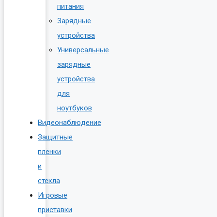
питания
Зарядные
устройства
Универсальные
зарядные
устройства
для
ноутбуков
Видеонаблюдение
Защитные
плёнки
и
стёкла
Игровые
приставки