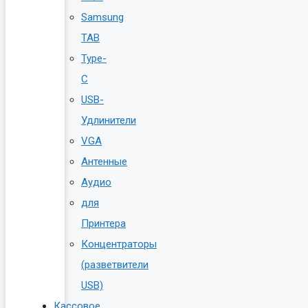
Samsung
TAB
Type-
C
USB-
Удлинители
VGA
Антенные
Аудио
для
Принтера
Концентраторы
(разветвители
USB)
Кассовое