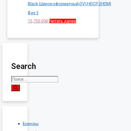
Black,Широкоформатный,DVI,HDCP,2HDMI
0
из 5
15,750.00
₽
Читать далее
Search
Поиск:
Бренды