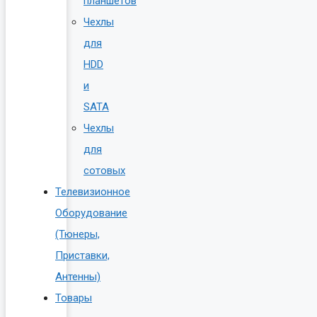
планшетов
Чехлы
для
HDD
и
SATA
Чехлы
для
сотовых
Телевизионное
Оборудование
(Тюнеры,
Приставки,
Антенны)
Товары