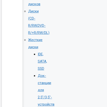
дисков
Диски
(CD-
R/RW.DVD-
R/+R/RW/DL)
Жесткие
диски
IDE,
SATA,
SSD
Док-
станции
для
2,5″/3,5″-
устройств