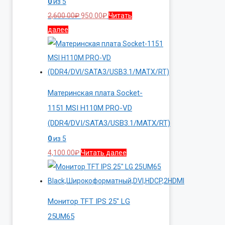
0
из 5
Первоначальная
Текущая
2,600.00
₽
950.00
₽
Читать
цена
цена:
далее
составляла
950.00₽.
2,600.00₽.
Материнская плата Socket-
1151 MSI H110M PRO-VD
(DDR4/DVI/SATA3/USB3.1/MATX/RT)
0
из 5
4,100.00
₽
Читать далее
Монитор TFT IPS 25″ LG
25UM65