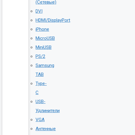
(Сетевые)
DVI
HDMI/DisplayPort
iPhone
MicroUSB
MiniUSB
PS/2
Samsung
TAB
Type-
C
USB-
Удлинители
VGA
Антенные