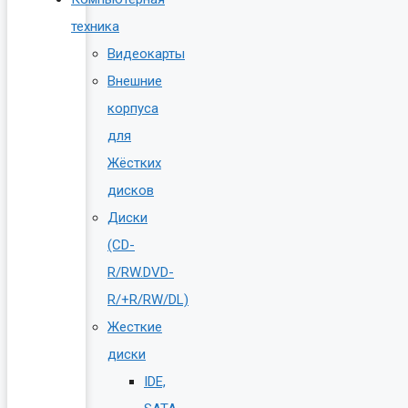
техника
Видеокарты
Внешние
корпуса
для
Жёстких
дисков
Диски
(CD-
R/RW.DVD-
R/+R/RW/DL)
Жесткие
диски
IDE,