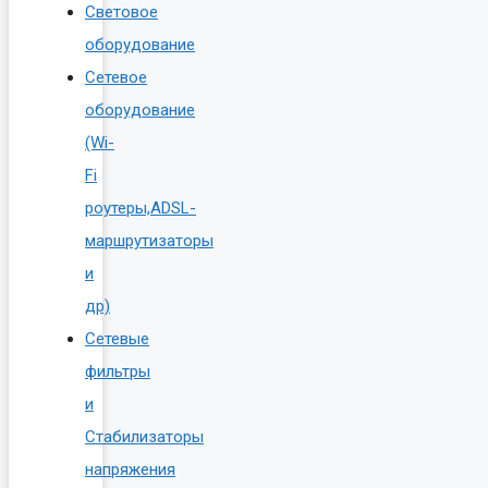
Световое
оборудование
Сетевое
оборудование
(Wi-
Fi
роутеры,ADSL-
маршрутизаторы
и
др)
Сетевые
фильтры
и
Стабилизаторы
напряжения