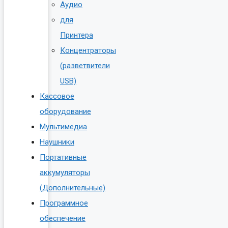
Аудио
для
Принтера
Концентраторы
(разветвители
USB)
Кассовое
оборудование
Мультимедиа
Наушники
Портативные
аккумуляторы
(Дополнительные)
Программное
обеспечение