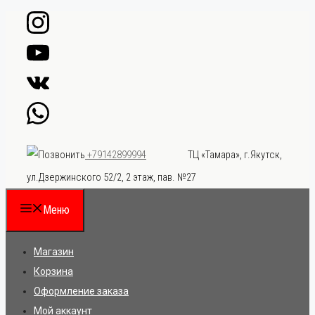
Перейти
к
содержимому
ТЦ «Тамара», г.Якутск,
+79142899994
ул.Дзержинского 52/2, 2 этаж, пав. №27
Меню
Магазин
Корзина
Оформление заказа
Мой аккаунт