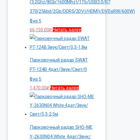
(3.2Ghz/8Gb(1600Mhz)/1Tb/USB3.0/R7
370(256bit/2Gb/DDR5/2DVI/HDMI)/DVD±RW/600W)
0
из 5
66,150.00
₽
Читать далее
Парковочный радар SWAT
PT-124B 4дат/Звук/Свет/0
0
из 5
1,470.00
₽
Читать далее
Парковочный радар SHO-ME
Y-2630N04 White 4дат/Звук/