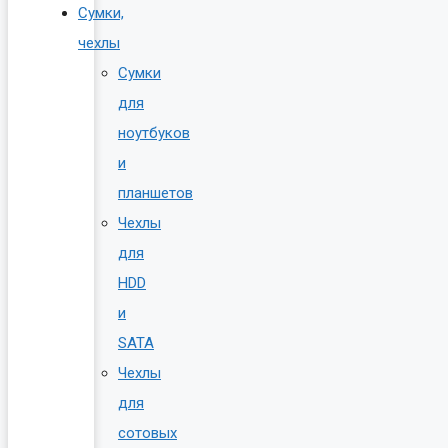
Сумки,
чехлы
Сумки
для
ноутбуков
и
планшетов
Чехлы
для
HDD
и
SATA
Чехлы
для
сотовых