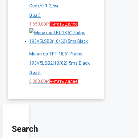
Свет/0,3-2,5м
0
из 5
1,650.00
₽
Читать далее
Монитор TFT 18,5″ Philips
193V5LSB2(10/62) 5ms Black
0
из 5
6,280.00
₽
Читать далее
Search