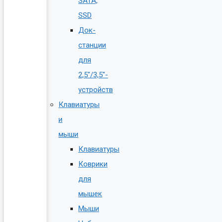
SATA,
SSD
Док-
станции
для
2,5″/3,5″-
устройств
Клавиатуры
и
мыши
Клавиатуры
Коврики
для
мышек
Мыши