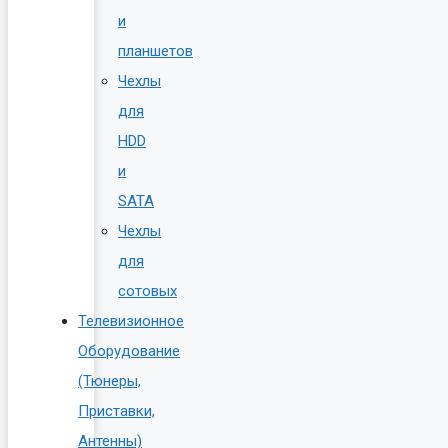
и
планшетов
Чехлы
для
HDD
и
SATA
Чехлы
для
сотовых
Телевизионное
Оборудование
(Тюнеры,
Приставки,
Антенны)