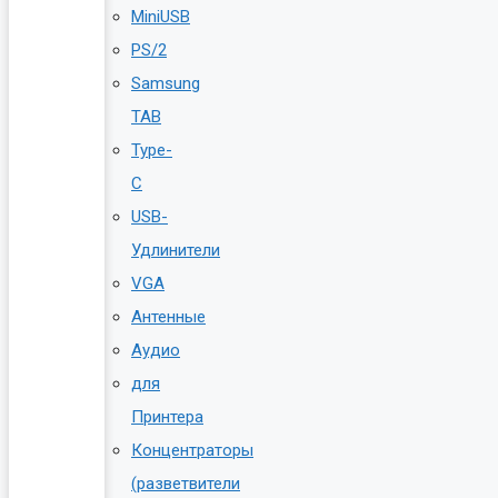
MiniUSB
PS/2
Samsung
TAB
Type-
C
USB-
Удлинители
VGA
Антенные
Аудио
для
Принтера
Концентраторы
(разветвители