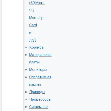
(SD,Micro
SD,
Memory
Card
и
др.)
Корпуса
Материнские
платы
Мониторы
Оперативная
память
Приводы
Процессоры
Системные