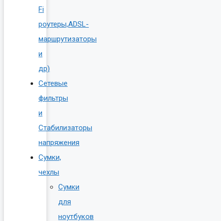
Fi
роутеры,ADSL-
маршрутизаторы
и
др)
Сетевые
фильтры
и
Стабилизаторы
напряжения
Сумки,
чехлы
Сумки
для
ноутбуков