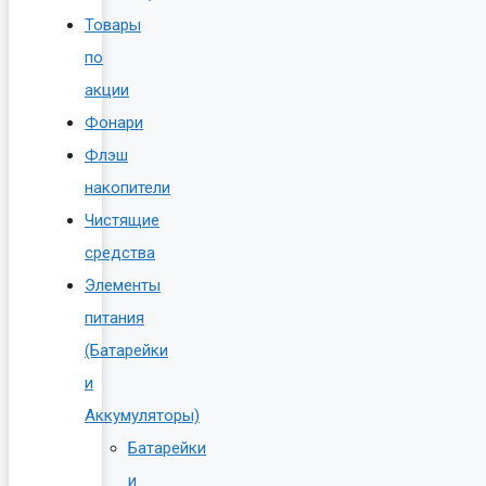
Товары
по
акции
Фонари
Флэш
накопители
Чистящие
средства
Элементы
питания
(Батарейки
и
Аккумуляторы)
Батарейки
и