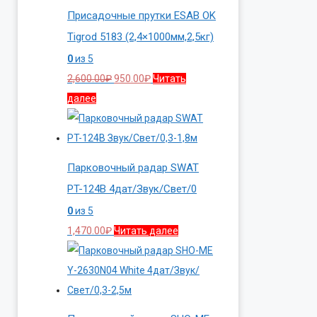
Присадочные прутки ESAB OK
Tigrod 5183 (2,4×1000мм,2,5кг)
0
из 5
Первоначальная
Текущая
2,600.00
₽
950.00
₽
Читать
цена
цена:
далее
составляла
950.00₽.
2,600.00₽.
Парковочный радар SWAT
PT-124B 4дат/Звук/Свет/0
0
из 5
1,470.00
₽
Читать далее