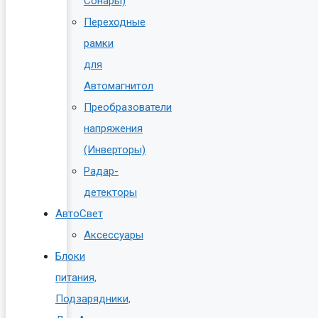
Сонары)
Переходные
рамки
для
Автомагнитол
Преобразователи
напряжения
(Инверторы)
Радар-
детекторы
АвтоСвет
Аксессуары
Блоки
питания,
Подзарядники,