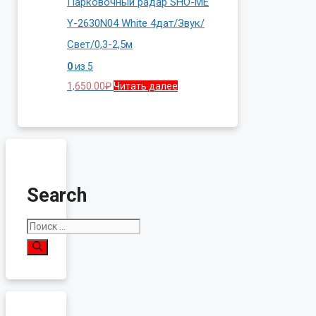
Парковочный радар SHO-ME
Y-2630N04 White 4дат/Звук/
Свет/0,3-2,5м
0
из 5
1,650.00
₽
Читать далее
Search
Поиск: