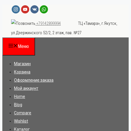
Перейти
к
ТЦ «Тамара», г.Якутск,
+79142899994
содержимому
ул.Дзержинского 52/2, 2 этаж, пав. №27
Меню
Магазин
Корзина
Оформление заказа
Мой аккаунт
Home
Blog
Compare
Wishlist
Каталог