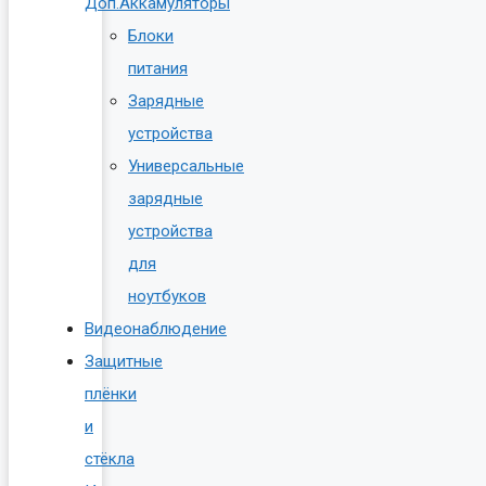
Доп.Аккамуляторы
Блоки
питания
Зарядные
устройства
Универсальные
зарядные
устройства
для
ноутбуков
Видеонаблюдение
Защитные
плёнки
и
стёкла