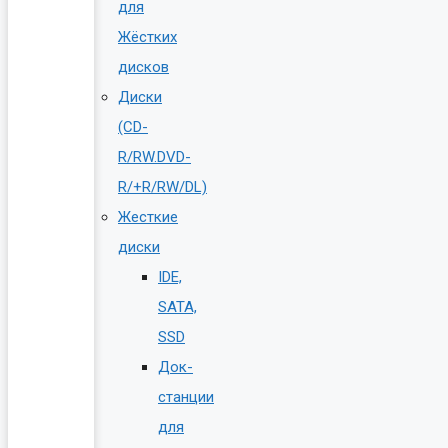
для
Жёстких
дисков
Диски
(CD-
R/RW.DVD-
R/+R/RW/DL)
Жесткие
диски
IDE,
SATA,
SSD
Док-
станции
для