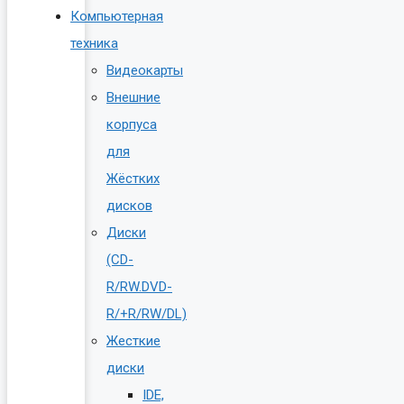
Компьютерная
техника
Видеокарты
Внешние
корпуса
для
Жёстких
дисков
Диски
(CD-
R/RW.DVD-
R/+R/RW/DL)
Жесткие
диски
IDE,