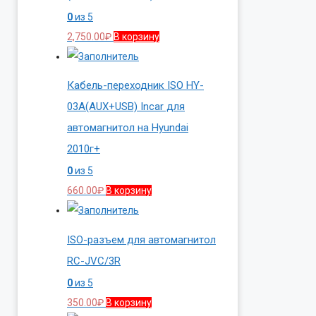
0
из 5
2,750.00
₽
В корзину
Кабель-переходник ISO HY-
03A(AUX+USB) Incar для
автомагнитол на Hyundai
2010г+
0
из 5
660.00
₽
В корзину
ISO-разъем для автомагнитол
RC-JVC/3R
0
из 5
350.00
₽
В корзину