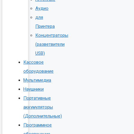
Аудио
для
Принтера
Концентраторы
(разветвители
USB)
Кассовое
оборудование
Мультимедиа
Наушники
Портативные
аккумуляторы
(Дополнительные)
Программное
обеспечение