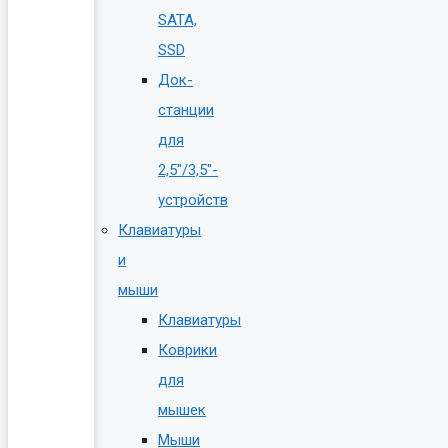
SATA,
SSD
Док-
станции
для
2,5″/3,5″-
устройств
Клавиатуры
и
мыши
Клавиатуры
Коврики
для
мышек
Мыши