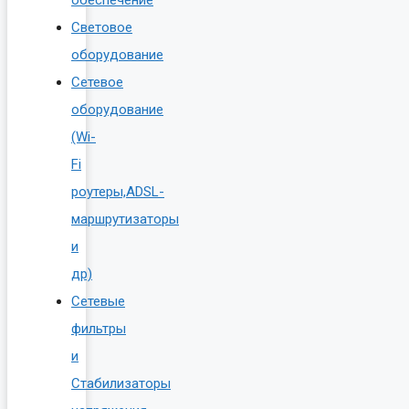
Световое
оборудование
Сетевое
оборудование
(Wi-
Fi
роутеры,ADSL-
маршрутизаторы
и
др)
Сетевые
фильтры
и
Стабилизаторы