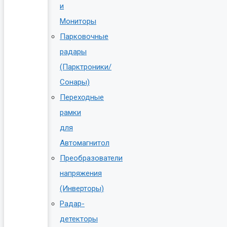
и
Мониторы
Парковочные
радары
(Парктроники/
Сонары)
Переходные
рамки
для
Автомагнитол
Преобразователи
напряжения
(Инверторы)
Радар-
детекторы