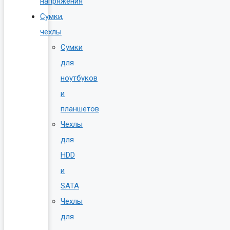
напряжения
Сумки,
чехлы
Сумки
для
ноутбуков
и
планшетов
Чехлы
для
HDD
и
SATA
Чехлы
для