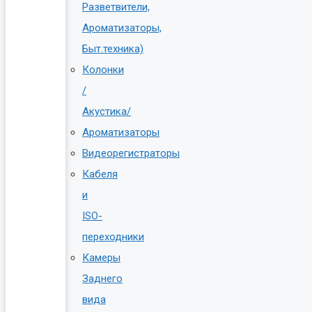
Разветвители,
Ароматизаторы,
Быт.техника)
Колонки
/
Акустика/
Ароматизаторы
Видеорегистраторы
Кабеля
и
ISO-
переходники
Камеры
Заднего
вида