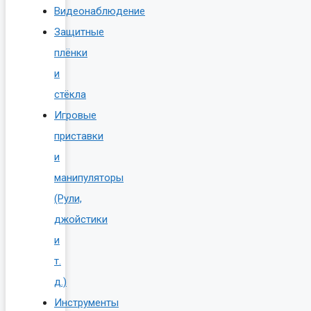
Видеонаблюдение
Защитные
плёнки
и
стёкла
Игровые
приставки
и
манипуляторы
(Рули,
джойстики
и
т.
д.)
Инструменты