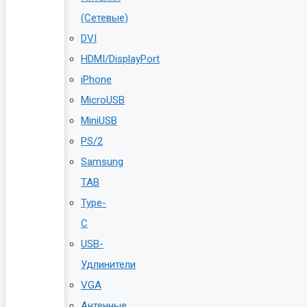
(Сетевые)
DVI
HDMI/DisplayPort
iPhone
MicroUSB
MiniUSB
PS/2
Samsung
TAB
Type-
C
USB-
Удлинители
VGA
Антенные