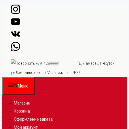
Перейти
к
содержимому
ТЦ «Тамара», г.Якутск,
+79142899994
ул.Дзержинского 52/2, 2 этаж, пав. №27
Меню
Магазин
Корзина
Оформление заказа
Мой аккаунт