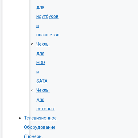
для
ноутбуков
и
планшетов
Чехлы
для
HDD
и
SATA
Чехлы
для
сотовых
Телевизионное
Оборудование
(Тюнеры,