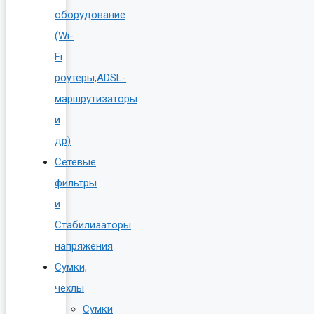
оборудование
(Wi-
Fi
роутеры,ADSL-
маршрутизаторы
и
др)
Сетевые
фильтры
и
Стабилизаторы
напряжения
Сумки,
чехлы
Сумки