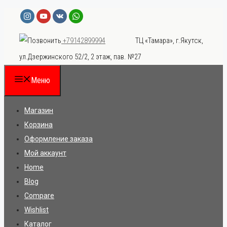
Перейти
к
ТЦ «Тамара», г.Якутск,
+79142899994
содержимому
ул.Дзержинского 52/2, 2 этаж, пав. №27
Меню
Магазин
Корзина
Оформление заказа
Мой аккаунт
Home
Blog
Compare
Wishlist
Каталог