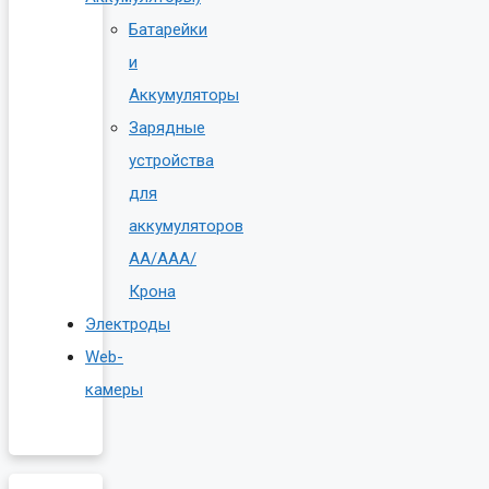
Батарейки
и
Аккумуляторы
Зарядные
устройства
для
аккумуляторов
AA/AAA/
Крона
Электроды
Web-
камеры