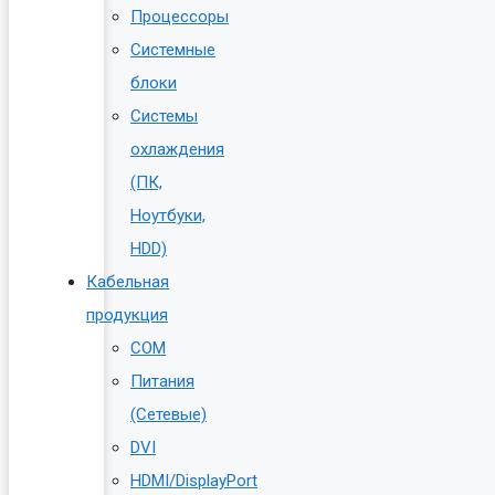
Процессоры
Системные
блоки
Системы
охлаждения
(ПК,
Ноутбуки,
HDD)
Кабельная
продукция
COM
Питания
(Сетевые)
DVI
HDMI/DisplayPort