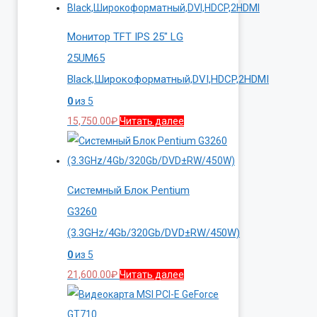
Монитор TFT IPS 25″ LG
25UM65
Black,Широкоформатный,DVI,HDCP,2HDMI
0
из 5
15,750.00
₽
Читать далее
Системный Блок Pentium
G3260
(3.3GHz/4Gb/320Gb/DVD±RW/450W)
0
из 5
21,600.00
₽
Читать далее