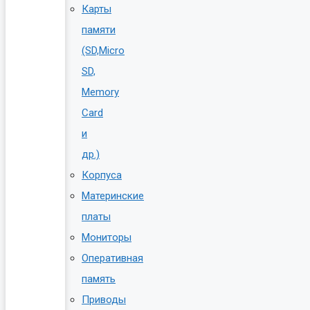
Карты
памяти
(SD,Micro
SD,
Memory
Card
и
др.)
Корпуса
Материнские
платы
Мониторы
Оперативная
память
Приводы