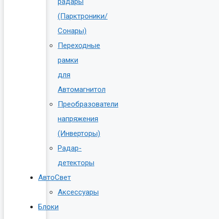
радары
(Парктроники/
Сонары)
Переходные
рамки
для
Автомагнитол
Преобразователи
напряжения
(Инверторы)
Радар-
детекторы
АвтоСвет
Аксессуары
Блоки