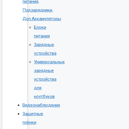
питания,
Подзарядники,
Доп.Аккамуляторы
Блоки
питания
Зарядные
устройства
Универсальные
зарядные
устройства
для
ноутбуков
Видеонаблюдение
Защитные
плёнки