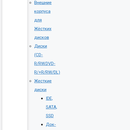
Внешние
корпуса
для
Жёстких
дисков
Диски
(CD-
R/RW.DVD-
R/+R/RW/DL)
Жесткие
диски
IDE,
SATA,
SSD
Док-