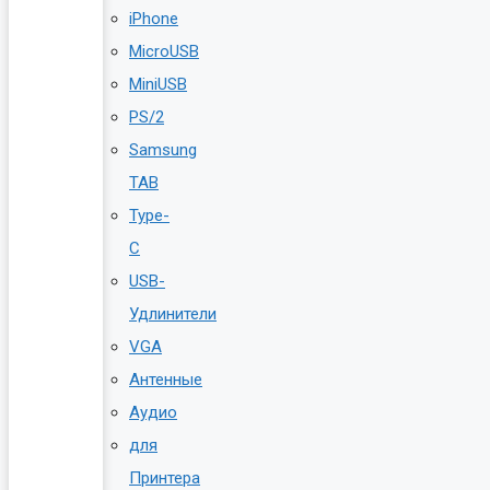
iPhone
MicroUSB
MiniUSB
PS/2
Samsung
TAB
Type-
C
USB-
Удлинители
VGA
Антенные
Аудио
для
Принтера