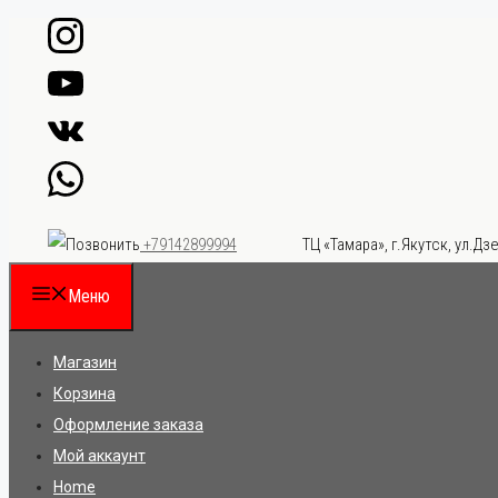
Перейти
к
содержимому
ТЦ «Тамара», г.Якутск, ул.Дзе
+79142899994
Меню
Магазин
Корзина
Оформление заказа
Мой аккаунт
Home