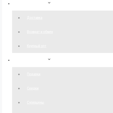
Как сделать заказ
Доставка
Возврат и обмен
Крупный опт
Спецпредложения
Подарки
Скидки
Суперцены