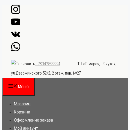
Перейти
к
содержимому
ТЦ «Тамара», г.Якутск,
+79142899994
ул.Дзержинского 52/2, 2 этаж, пав. №27
Меню
Магазин
Корзина
Оформление заказа
Мой аккаунт