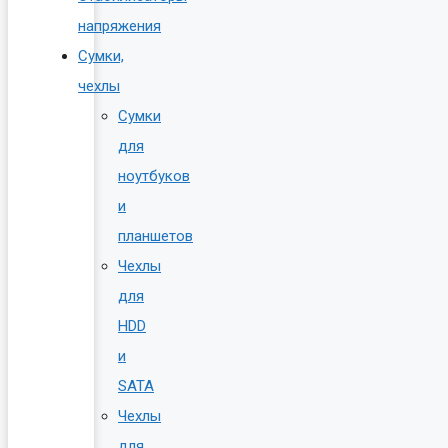
напряжения
Сумки,
чехлы
Сумки
для
ноутбуков
и
планшетов
Чехлы
для
HDD
и
SATA
Чехлы
для