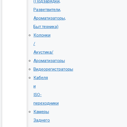
(Подзарядки,
Разветвители,
Ароматизаторы,
Быт.техника)
Колонки
/
Акустика/
Ароматизаторы
Видеорегистраторы
Кабеля
и
ISO-
переходники
Камеры
Заднего