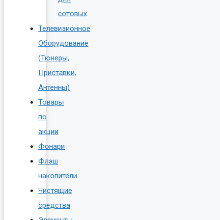
сотовых
Телевизионное
Оборудование
(Тюнеры,
Приставки,
Антенны)
Товары
по
акции
Фонари
Флэш
накопители
Чистящие
средства
Элементы