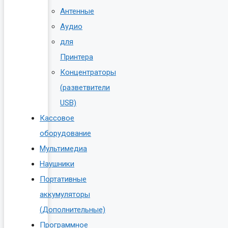
Антенные
Аудио
для
Принтера
Концентраторы
(разветвители
USB)
Кассовое
оборудование
Мультимедиа
Наушники
Портативные
аккумуляторы
(Дополнительные)
Программное