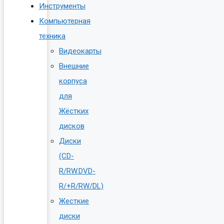
Инструменты
Компьютерная
техника
Видеокарты
Внешние
корпуса
для
Жёстких
дисков
Диски
(CD-
R/RW.DVD-
R/+R/RW/DL)
Жесткие
диски