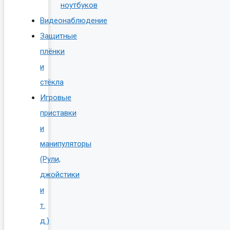
ноутбуков
Видеонаблюдение
Защитные
плёнки
и
стёкла
Игровые
приставки
и
манипуляторы
(Рули,
джойстики
и
т.
д.)