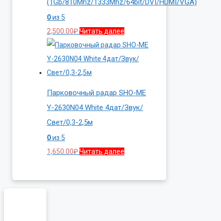
(1Gb/810Mhz/1333Mhz/64bit/DVI/HDMI/VGA)
0
из 5
2,500.00
₽
Читать далее
Парковочный радар SHO-ME
Y-2630N04 White 4дат/Звук/
Свет/0,3-2,5м
0
из 5
1,650.00
₽
Читать далее