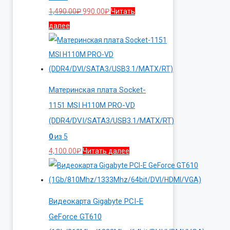
Первоначальная
Текущая
1,490.00
₽
990.00
₽
Читать
цена
цена:
далее
составляла
990.00₽.
1,490.00₽.
Материнская плата Socket-
1151 MSI H110M PRO-VD
(DDR4/DVI/SATA3/USB3.1/MATX/RT)
0
из 5
4,100.00
₽
Читать далее
Видеокарта Gigabyte PCI-E
GeForce GT610