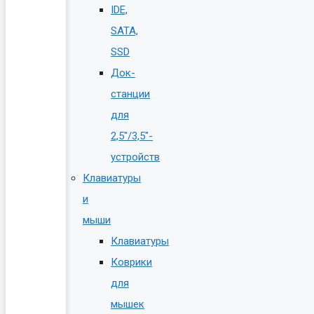
IDE,
SATA,
SSD
Док-
станции
для
2,5″/3,5″-
устройств
Клавиатуры
и
мыши
Клавиатуры
Коврики
для
мышек