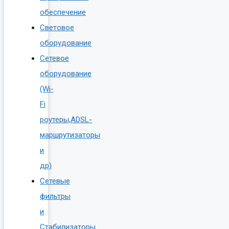
обеспечение
Световое
оборудование
Сетевое
оборудование
(Wi-
Fi
роутеры,ADSL-
маршрутизаторы
и
др)
Сетевые
фильтры
и
Стабилизаторы