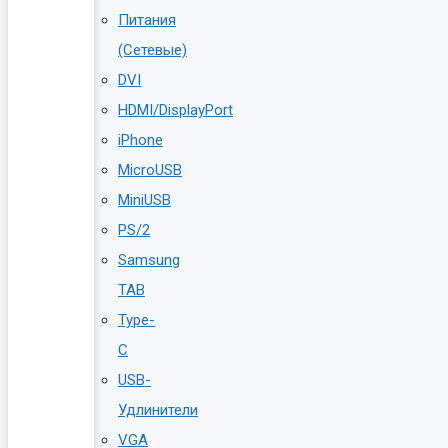
Питания
(Сетевые)
DVI
HDMI/DisplayPort
iPhone
MicroUSB
MiniUSB
PS/2
Samsung
TAB
Type-
C
USB-
Удлинители
VGA