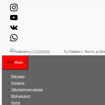
Перейти
к
содержимому
ТЦ «Тамара», г.Якутск, ул.Дзе
+79142899994
Меню
Магазин
Корзина
Оформление заказа
Мой аккаунт
Home