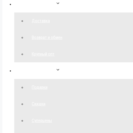
Как сделать заказ
Доставка
Возврат и обмен
Крупный опт
Спецпредложения
Подарки
Скидки
Суперцены